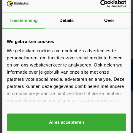
Skantrae Deurkruk Squared 20 Regular
Verkrijgbaar in 3 varianten
Toestemming
Details
Over
Ga naa
27,30
Nu
per set
We gebruiken cookies
Skantrae Paumellescharnier 80x80 mm
Zwart
We gebruiken cookies om content en advertenties te
Verkrijgbaar in 2 varianten
personaliseren, om functies voor social media te bieden
en om ons websiteverkeer te analyseren. Ook delen we
Bouwvakinfo
Ga naa
12,88
Nu
per stuk
informatie over je gebruik van onze site met onze
partners voor social media, adverteren en analyse. Deze
partners kunnen deze gegevens combineren met andere
Nemef Loopslot 1255
Verkrijgbaar in 3 varianten
informatie die je aan ze hebt verstrekt of die ze hebben
verzameld op basis van je gebruik van hun services.
Ga naa
16,00
Nu
per stuk
Alles accepteren
Skantrae Stalen Kozijnen
Verkrijgbaar in 13 varianten