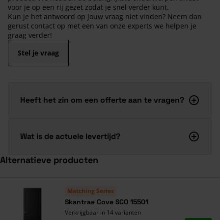
voor je op een rij gezet zodat je snel verder kunt.
Kun je het antwoord op jouw vraag niet vinden? Neem dan
gerust contact op met een van onze experts we helpen je
graag verder!
Stel je vraag
Heeft het zin om een offerte aan te vragen?
Wat is de actuele levertijd?
Alternatieve producten
Navigeren door de elementen van de carrousel is mogelijk met de ta
Druk om carrousel over te slaan
Druk op om naar carrouselnavigatie te gaan
Matching Series
Skantrae Cove SCO 15501
Verkrijgbaar in 14 varianten