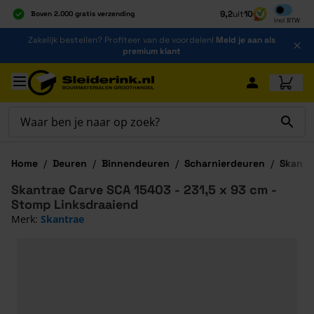
Inclusief b
9,2
uit
10
Boven 2.000 gratis verzending
Incl
BTW
Al 40 jaar dé specialist
Ga naar de inhoud
Zakelijk bestellen? Profiteer van de voordelen!
Meld je aan als
Alles onder één dak
premium klant
Ga naar hoofdinhoud
Home
/
Deuren
/
Binnendeuren
/
Scharnierdeuren
/
Skantr
Skantrae Carve SCA 15403 - 231,5 x 93 cm -
Stomp Linksdraaiend
Merk:
Skantrae