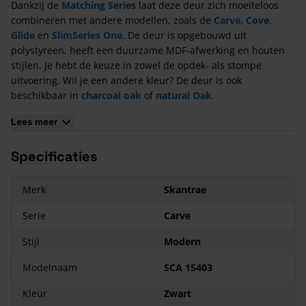
Dankzij de
Matching Series
laat deze deur zich moeiteloos
combineren met andere modellen, zoals de
Carve
,
Cove
,
Glide
en
SlimSeries One
. De deur is opgebouwd uit
polystyreen, heeft een duurzame MDF-afwerking en houten
stijlen. Je hebt de keuze in zowel de opdek- als stompe
uitvoering. Wil je een andere kleur? De deur is ook
beschikbaar in
charcoal oak
of
natural Oak
.
Kenmerken van de Skantrae Carve SCA 15403
Lees meer
binnendeur
Specificaties
PU-afwerking in de kleur 'Deep Black'.
Kern van polystyreen.
Subtiele groeven en moderne uitstraling.
Merk
Skantrae
Verkrijgbaar in stomp- en opdekuitvoering.
Serie
Carve
Geschikt deurbeslag:
Arc
,
Orbit
, en
Squared
.
Met 10 jaar garantie.
Stijl
Modern
Modelnaam
SCA 15403
Kleur
Zwart