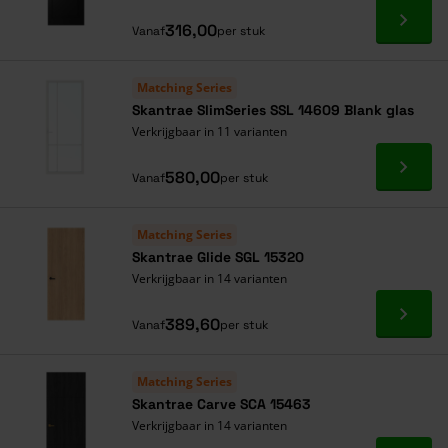
Ga naa
316,00
Vanaf
per stuk
Matching Series
Skantrae SlimSeries SSL 14609 Blank glas
Verkrijgbaar in 11 varianten
Ga naa
580,00
Vanaf
per stuk
Matching Series
Skantrae Glide SGL 15320
Verkrijgbaar in 14 varianten
Ga naa
389,60
Vanaf
per stuk
Matching Series
Skantrae Carve SCA 15463
Verkrijgbaar in 14 varianten