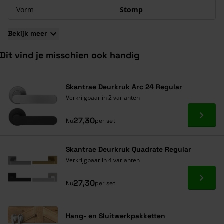
Vorm
Stomp
Bekijk meer
Dit vind je misschien ook handig
Navigeren door de elementen van de carrousel is mogelijk met de ta
Druk om carrousel over te slaan
Druk op om naar carrouselnavigatie te gaan
Skantrae Deurkruk Arc 24 Regular
Verkrijgbaar in 2 varianten
Ga naa
27,30
Nu
per set
Skantrae Deurkruk Quadrate Regular
Verkrijgbaar in 4 varianten
Ga naa
27,30
Nu
per set
Hang- en Sluitwerkpakketten