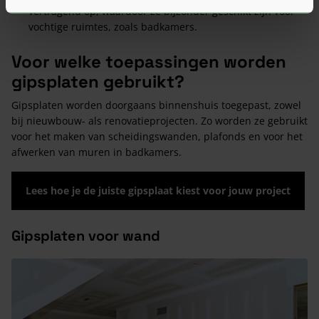
vertragend op, waardoor ze bijzonder geschikt zijn voor
vochtige ruimtes, zoals badkamers.
Voor welke toepassingen worden
gipsplaten gebruikt?
Gipsplaten worden doorgaans binnenshuis toegepast, zowel
bij nieuwbouw- als renovatieprojecten. Zo worden ze gebruikt
voor het maken van scheidingswanden, plafonds en voor het
afwerken van muren in badkamers.
Lees hoe je de juiste gipsplaat kiest voor jouw project
Gipsplaten voor wand