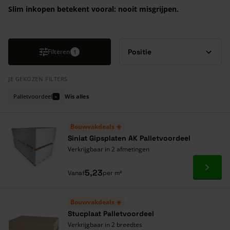
Slim inkopen betekent vooral: nooit misgrijpen.
Druk om carrousel over te slaan
Filteren
1
JE GEKOZEN FILTERS
Palletvoordeel
Wis alles
×
Bouwvakdeals ☀️
Siniat Gipsplaten AK Palletvoordeel
Verkrijgbaar in 2 afmetingen
Ga naa
5,23
Vanaf
per m²
Bouwvakdeals ☀️
Stucplaat Palletvoordeel
Verkrijgbaar in 2 breedtes