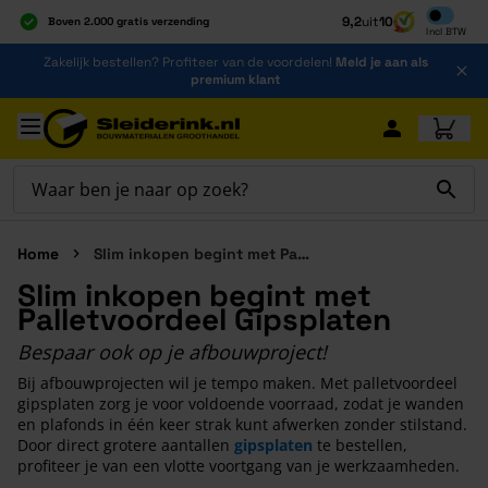
Inclusief b
9,2
uit
10
Boven 2.000 gratis verzending
Incl
BTW
Al 40 jaar dé specialist
Ga naar de inhoud
Zakelijk bestellen? Profiteer van de voordelen!
Meld je aan als
Alles onder één dak
premium klant
Ga naar hoofdinhoud
Home
Slim inkopen begint met Palletvoordeel Gipsplaten
Slim inkopen begint met
Palletvoordeel Gipsplaten
Bespaar ook op je afbouwproject!
Bij afbouwprojecten wil je tempo maken. Met palletvoordeel
gipsplaten zorg je voor voldoende voorraad, zodat je wanden
en plafonds in één keer strak kunt afwerken zonder stilstand.
Door direct grotere aantallen
gipsplaten
te bestellen,
profiteer je van een vlotte voortgang van je werkzaamheden.