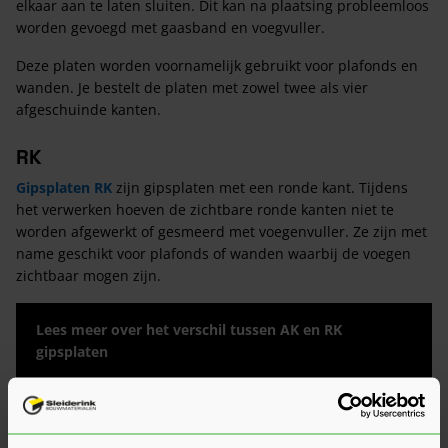
elkaar aan te laten sluiten. Dit kan na plaatsing probleemloos
worden gevoegd met gaasband en voegvuller.
Deze platen worden voornamelijk gebruikt voor plafonds en
wanden. Je bestelt de platen met zowel twee als vier
afgeschuinde kanten.
RK
Gipsplaten RK
zijn gipsplaten met een ronde kant. Tijdens
het verwerken hoeven de zichtbare ronde kanten niet te
worden afgewerkt of gesmeerd met voegenvuller. Ze zijn met
name geschikt voor plafonds of wanden waarbij de voegen
zichtbaar mogen zijn.
Lees meer over het verschil tussen AK en RK
gipsplaten
Voordelen van gipsplaten