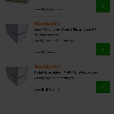
Ga naa
4,65
Vanaf
per plaat
Bouwvakdeals ☀️
Knauf Diamond Board Gipsplaten AK
Palletvoordeel
Verkrijgbaar in 4 afmetingen
Ga naa
11,14
Vanaf
per m²
Bouwvakdeals ☀️
Siniat Gipsplaten 4 AK Palletvoordeel
Verkrijgbaar in 2 afmetingen
Ga naa
9,67
Vanaf
per m²