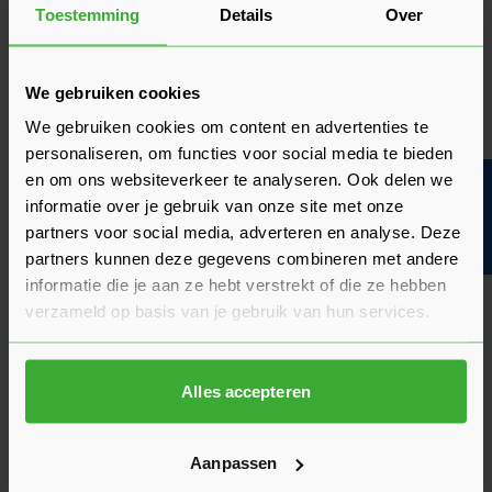
Eenvoudig te verwerken:
gipsplaten zijn relatief
Toestemming
Details
Over
eenvoudig te gebruiken en te verwerken vanwege hun
lichte gewicht.
Veelzijdigheid:
ze zijn geschikt voor verschillende
We gebruiken cookies
toepassingen, zoals het maken van binnenwanden en
plafonds.
We gebruiken cookies om content en advertenties te
Afwerking:
gipsplaten hebben een glad oppervlak dat
personaliseren, om functies voor social media te bieden
gemakkelijk geschilderd, behangen, gestuct of gesausd
en om ons websiteverkeer te analyseren. Ook delen we
Bouwvakinfo
kan worden.
informatie over je gebruik van onze site met onze
Brandwerendheid:
doordat gips bestaat uit kleine
partners voor social media, adverteren en analyse. Deze
kristallen die water bevatten, zijn de platen brandwerend.
partners kunnen deze gegevens combineren met andere
Deze brandwerende platen vertragen de verspreiding van
informatie die je aan ze hebt verstrekt of die ze hebben
vuur, waardoor er voldoende tijd is om mensen te
verzameld op basis van je gebruik van hun services.
evacueren.
Geluidsisolatie:
gipsplaten kunnen bijdragen aan het
verminderen van geluidsoverlast in combinatie met
akoestische isolatiematerialen. Zo creëer je een rustigere
Alles accepteren
en comfortabele woonomgeving.
Vochtbestendigheid:
dankzij een geïmpregneerde
gipskern beschikken gipsplaten over vochtwerende
Aanpassen
eigenschappen. Hierdoor nemen de platen vocht