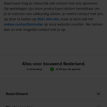
Daarnaast mag je natuurlijk ook contact met ons opnemen.
Op werkdagen zijn onze productspecialisten bereikbaar om
je te voorzien van vakkundig advies. Je neemt contact met ons
op door te bellen op
0541-354 444
, maar je kunt ook het
online contactformulier
op onze website invullen. We nemen
dan zo snel mogelijk contact met je op.
Alles voor bouwend Nederland.
Boven 2.000 gratis verzending
Al 40 jaar dé specialist
Alles ond
Boven 2.000 gratis verzending
Al 40 jaar dé specialist
Alles ond
Assortiment