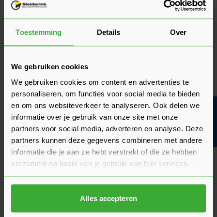
Sleiderink aan?
De
planken
van hardhout uit ons assortiment zijn van de
Toestemming
Details
Over
houtsoort
Meranti
. Deze houtsoort is een veelgebruikt
materiaal voor bijvoorbeeld het afwerken van traptredes,
maar ook voor raamwerk, boeidelen, of als deklijst voor het
We gebruiken cookies
afdekken van kieren en naden. Ook worden hardhouten
planken gebruikt voor interieurbouw of buitentoepassingen,
We gebruiken cookies om content en advertenties te
zoals voor een tuinhuisje. Je koopt deze plank van hardhout
personaliseren, om functies voor social media te bieden
in verschillende afmetingen. Alle planken zijn geschaafd. Het
en om ons websiteverkeer te analyseren. Ook delen we
Bouwvakinfo
hout komt uit Indonesië en is erg populair dankzij het
informatie over je gebruik van onze site met onze
bewerkingsgemak en de hoge kwaliteit.
partners voor social media, adverteren en analyse. Deze
partners kunnen deze gegevens combineren met andere
Hardhouten planken kopen?
informatie die je aan ze hebt verstrekt of die ze hebben
Ben je van plan om hardhouten planken te kopen? Bij
verzameld op basis van je gebruik van hun services.
Sleiderink ben je aan het goede adres! In onze webshop koop
je namelijk verschillende formaten, die perfect aansluiten
voor jouw project. De hardhouten planken zijn
Alles accepteren
multifunctioneel te gebruiken. De prijs van de hardhouten
planken is afhankelijk van de afmetingen die je nodig hebt.