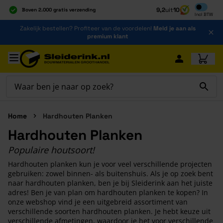
Inclusief b
9,2
uit
10
Boven 2.000 gratis verzending
Incl
BTW
Al 40 jaar dé specialist
Ga naar de inhoud
Zakelijk bestellen? Profiteer van de voordelen!
Meld je aan als
Alles onder één dak
premium klant
Ga naar hoofdinhoud
Home
Hardhouten Planken
Hardhouten Planken
Populaire houtsoort!
Hardhouten planken kun je voor veel verschillende projecten
gebruiken: zowel binnen- als buitenshuis. Als je op zoek bent
naar hardhouten planken, ben je bij Sleiderink aan het juiste
adres! Ben je van plan om hardhouten planken te kopen? In
onze webshop vind je een uitgebreid assortiment van
verschillende soorten hardhouten planken. Je hebt keuze uit
verschillende afmetingen, waardoor je het voor verschillende