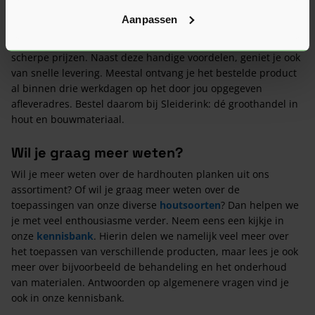
Aanpassen
Als je een plank van hardhout aanschaft, profiteer je bij
Sleiderink altijd van uitstekende service, maar ook van
scherpe prijzen. Naast deze handige voordelen, geniet je ook
van snelle levering. Meestal ontvang je het bestelde product
al binnen drie werkdagen op het door jou opgegeven
afleveradres. Bestel daarom bij Sleiderink: dé groothandel in
hout en bouwmateriaal.
Wil je graag meer weten?
Wil je meer weten over de hardhouten planken uit ons
assortiment? Of wil je graag meer weten over de
toepassingen van onze diverse
houtsoorten
? Dan helpen we
je met veel enthousiasme verder. Neem eens een kijkje in
onze
kennisbank
. Hierin delen we namelijk veel meer over
het toepassen van verschillende producten, maar lees je ook
meer over bijvoorbeeld de behandeling en het onderhoud
van materialen. Antwoorden op algemenere vragen vind je
ook in onze kennisbank.