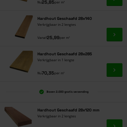
Ga naa
25,85
Nu
per m¹
Hardhout Geschaafd 28x140
Verkrijgbaar in 2 lengtes
Ga naa
25,99
Vanaf
per m¹
Hardhout Geschaafd 28x285
Verkrijgbaar in 1 lengte
Ga naa
70,35
Nu
per m¹
Boven 2.000 gratis verzending
Al 40 jaar dé specialist
Alles onder één dak
Hardhout Geschaafd 28x120 mm
Verkrijgbaar in 2 lengtes