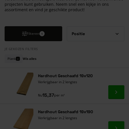
projecten kunt gebruiken. Neem snel een kijkje in ons
assortiment en vind je geschikte product!
Druk om carrousel over te slaan
Filteren
1
JE GEKOZEN FILTERS
Plank
Wis alles
×
Hardhout Geschaafd 19x120
Verkrijgbaar in 2 lengtes
Ga naa
15,37
Nu
per m¹
Hardhout Geschaafd 19x190
Verkrijgbaar in 2 lengtes