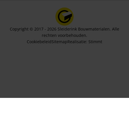
Copyright © 2017 - 2026 Sleiderink Bouwmaterialen. Alle
rechten voorbehouden.
Cookiebeleid
Sitemap
Realisatie:
Stimmt
Aantal panelen
83,74
In winkelwagen