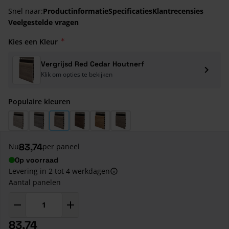
Snel naar:
Productinformatie
Specificaties
Klantrecensies
Veelgestelde vragen
Kies een Kleur
Vergrijsd Red Cedar Houtnerf
Klik om opties te bekijken
Populaire kleuren
Sheffield Eiken Wit Houtnerf
Sheffield Eiken Grijs Houtnerf
Vergrijsd Red Cedar Houtnerf
Turners Eiken Bruin Houtnerf
Turners Eiken Houtnerf
Anteak Vergrijsd Houtnerf
83,74
Nu
per paneel
Op voorraad
Levering in 2 tot 4 werkdagen
Aantal panelen
83,74