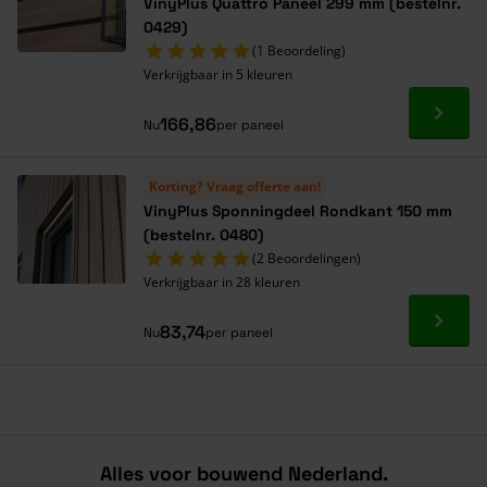
VinyPlus Quattro Paneel 299 mm (bestelnr.
0429)
(1 Beoordeling)
Verkrijgbaar in 5 kleuren
Ga naa
166,86
Nu
per paneel
Korting? Vraag offerte aan!
VinyPlus Sponningdeel Rondkant 150 mm
(bestelnr. 0480)
(2 Beoordelingen)
Verkrijgbaar in 28 kleuren
Ga naa
83,74
Nu
per paneel
Alles voor bouwend Nederland.