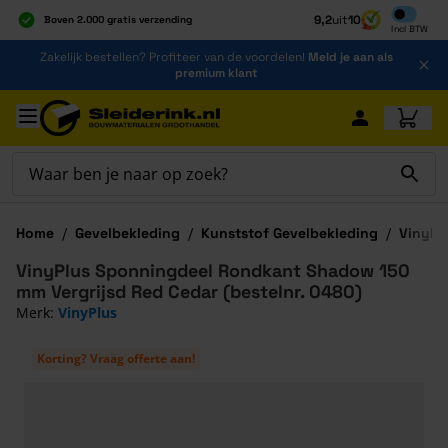
Inclusief b
9,2
uit
10
Boven 2.000 gratis verzending
Incl
BTW
Al 40 jaar dé specialist
Ga naar de inhoud
Zakelijk bestellen? Profiteer van de voordelen!
Meld je aan als
Alles onder één dak
premium klant
Ga naar hoofdinhoud
Home
/
Gevelbekleding
/
Kunststof Gevelbekleding
/
VinyPl
VinyPlus Sponningdeel Rondkant Shadow 150
mm Vergrijsd Red Cedar (bestelnr. 0480)
Merk:
VinyPlus
Korting? Vraag offerte aan!