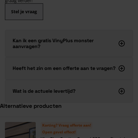
graag verder!
Stel je vraag
Kan ik een gratis VinyPlus monster
aanvragen?
Heeft het zin om een offerte aan te vragen?
Wat is de actuele levertijd?
Alternatieve producten
Navigeren door de elementen van de carrousel is mogelijk met de ta
Druk om carrousel over te slaan
Druk op om naar carrouselnavigatie te gaan
Korting? Vraag offerte aan!
Open gevel effect!