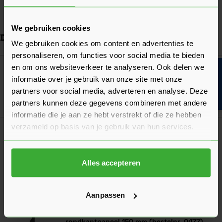
In mij
We gebruiken cookies
Dit vind je misschien ook handig
We gebruiken cookies om content en advertenties te
personaliseren, om functies voor social media te bieden
Navigeren door de elementen van de carrousel is mogelijk met de ta
Druk om carrousel over te slaan
Druk op om naar carrouselnavigatie te gaan
en om ons websiteverkeer te analyseren. Ook delen we
Bouwvakinfo
VinyPlus Reparatiestift (0489)
informatie over je gebruik van onze site met onze
Verkrijgbaar in 25 kleuren
partners voor social media, adverteren en analyse. Deze
Ga naa
32,15
partners kunnen deze gegevens combineren met andere
Nu
per stuk
informatie die je aan ze hebt verstrekt of die ze hebben
verzameld op basis van je gebruik van hun services.
VinyPlus Eindkap links voor
rondkantpaneel 150 mm (bestelnr. 0476)
8,49
Nu
per stuk
Alles accepteren
In mij
Aanpassen
VinyPlus Eindkap rechts voor
rondkantpaneel 150 mm (bestelnr. 0477)