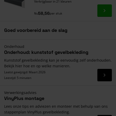
Verkrijgbaar in 21 kleuren
Ga naa
58,56
Nu
per stuk
Goed voorbereid aan de slag
Onderhoud
Onderhoud: kunststof gevelbekleding
Kunststof gevelbekleding kan je eenvoudig zelf onderhouden.
Bekijk hier hoe en op welke manieren.
Laatst gewijzigd: Maart 2026
Lees 
Leestijd: 5 minuten
Verwerkingsadvies
VinyPlus montage
Lees onze tips en adviezen en monteer met behulp van ons
stappenplan VinyPlus gevelbekleding.