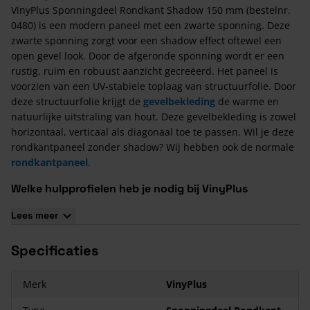
VinyPlus Sponningdeel Rondkant Shadow 150 mm (bestelnr.
0480) is een modern paneel met een zwarte sponning. Deze
zwarte sponning zorgt voor een shadow effect oftewel een
open gevel look. Door de afgeronde sponning wordt er een
rustig, ruim en robuust aanzicht gecreëerd. Het paneel is
voorzien van een UV-stabiele toplaag van structuurfolie. Door
deze structuurfolie krijgt de
gevelbekleding
de warme en
natuurlijke uitstraling van hout. Deze gevelbekleding is zowel
horizontaal, verticaal als diagonaal toe te passen. Wil je deze
rondkantpaneel zonder shadow? Wij hebben ook de normale
rondkantpaneel
.
Welke hulpprofielen heb je nodig bij VinyPlus
Sponningdeel Rondkant?
Lees meer
Buitenhoekprofiel (0401)
+
Montage Buitenhoekprofiel
(0402)
Specificaties
Eindprofiel (0403)
+
Montage Eindprofiel (0406)
Verbindingsprofiel (0407)
+
Montage Verbindingsprofiel
Merk
VinyPlus
(0408)
Startprofiel verticale bekleding (0413)