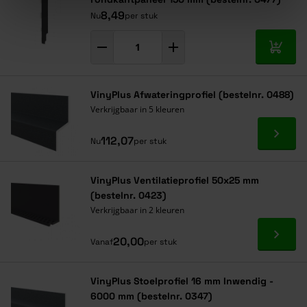
8,49
Nu
per stuk
In mij
VinyPlus Afwateringprofiel (bestelnr. 0488)
Verkrijgbaar in 5 kleuren
Ga naa
112,07
Nu
per stuk
VinyPlus Ventilatieprofiel 50x25 mm
(bestelnr. 0423)
Verkrijgbaar in 2 kleuren
Ga naa
20,00
Vanaf
per stuk
VinyPlus Stoelprofiel 16 mm Inwendig -
6000 mm (bestelnr. 0347)