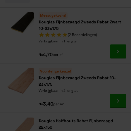
Meest gekocht!
Douglas Fijnbezaagd Zweeds Rabat Zwart
10-23x175
(2 Beoordelingen)
Verkrijgbaar in 1 lengte
Ga naa
4,70
Nu
per m¹
Voordelige keuze!
Douglas Fijnbezaagd Zweeds Rabat 10-
23x175
Verkrijgbaar in 2 lengtes
Ga naa
3,40
Nu
per m¹
Douglas Halfhouts Rabat Fijnbezaagd
22x150