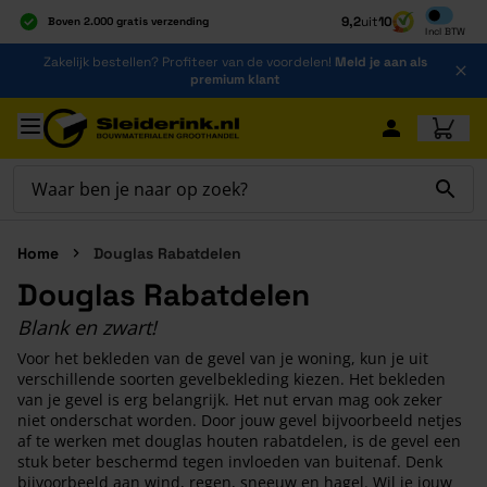
Inclusief b
9,2
uit
10
Boven 2.000 gratis verzending
Incl
BTW
Al 40 jaar dé specialist
Ga naar de inhoud
Zakelijk bestellen? Profiteer van de voordelen!
Meld je aan als
Alles onder één dak
premium klant
Ga naar hoofdinhoud
Home
Douglas Rabatdelen
Douglas Rabatdelen
Blank en zwart!
Voor het bekleden van de gevel van je woning, kun je uit
verschillende soorten gevelbekleding kiezen. Het bekleden
van je gevel is erg belangrijk. Het nut ervan mag ook zeker
niet onderschat worden. Door jouw gevel bijvoorbeeld netjes
af te werken met douglas houten rabatdelen, is de gevel een
stuk beter beschermd tegen invloeden van buitenaf. Denk
bijvoorbeeld aan wind, regen, sneeuw en hagel. Wil je jouw