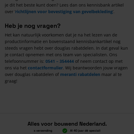
je dit het beste kunt doen? Lees dan ons kennisbank artikel
over ‘
richtlijnen voor bevestiging van gevelbekleding
’.
Heb je nog vragen?
Het kan natuurlijk voorkomen dat je na het lezen van de
productinformatie en bovenstaand kennisbankartikel nog
steeds vragen hebt over douglas rabatdelen. In dat geval kun
je contact opnemen met ons team van specialisten. Ons
telefoonnummer is:
0541 – 354444
of neem contact op met
ons via het
contactformulier
. Wij beantwoorden jouw vragen
over douglas rabatdelen of
meranti rabatdelen
maar al te
graag!
Alles voor bouwend Nederland.
Boven 2.000 gratis verzending
Al 40 jaar dé specialist
Alles ond