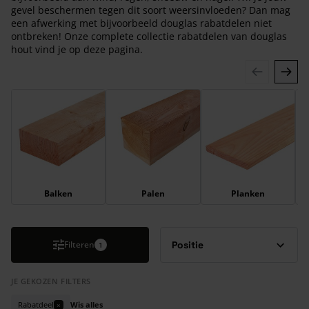
gevel beschermen tegen dit soort weersinvloeden? Dan mag
een afwerking met bijvoorbeeld douglas rabatdelen niet
ontbreken! Onze complete collectie rabatdelen van douglas
hout vind je op deze pagina.
Druk om carrousel over te slaan
Balken
Palen
Planken
Filteren
1
JE GEKOZEN FILTERS
Rabatdeel
Wis alles
×