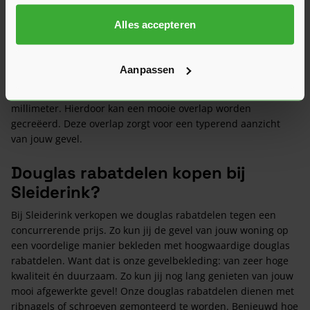
goede adres! Wij verkopen namelijk verschillende soorten
douglas rabatdelen. Zowel ‘naturel’ als zwart overgespoten.
Alles accepteren
De planken die wij in ons assortiment aanbieden zijn 195
millimeter breed. De werkende breedte bedraagt 175
millimeter. Douglas rabatdelen zijn aan de ene zijde dikker
Aanpassen
dan aan de andere zijde. Bij onze planken is de smalle zijde
12 millimeter dik en heeft de brede zijde een dikte van 27
millimeter. Hierdoor kan een mooie overlap worden
gecreëerd. Deze overlap zorgt voor een typerend aanzicht
van jouw gevel.
Douglas rabatdelen kopen bij
Sleiderink?
Bij Sleiderink verkopen we douglas rabatdelen tegen een
concurrerende prijs. Zo kun jij de gevel van jouw woning op
een voordelige manier bekleden met hoogwaardige douglas
rabatdelen. Want dat is onze gevelbekleding: van zeer hoge
kwaliteit én duurzaam. Zo kun jij nog lang genieten van jouw
mooi afgewerkte gevel! Onze douglas rabatdelen dienen met
ribnagels of schroeven gemonteerd te worden. Benieuwd hoe