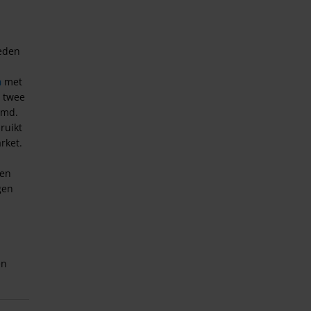
heden
n
n
met
t twee
jmd.
ruikt
rket.
ten
gen
en
ar ze
orden
zoals