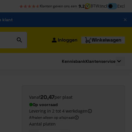
★★★★★
★★★★★
Inclusief bt
9,2
BTW:
Incl
Excl
Klanten geven ons een
m klant
Inloggen
Winkelwagen
Kennisbank
Klantenservice
strating
submenu for Bouwshop
Toggle 
20,47
Vanaf
per plaat
Op voorraad
Levering in 2 tot 4 werkdagen
Afhalen alleen op afspraak
Aantal platen