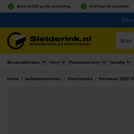
Boven 2.000 gratis verzending
Al 40 jaar dé specialist
Ga naar de inhoud
Zake
Ga naar hoofdinhoud
Bouwmaterialen
Hout
Plaatmaterialen
Isolatie
Toggle submenu for Bouwmaterialen
Toggle submenu for Hout
Toggle submenu 
Togg
Home
/
Isolatiematerialen
/
Vloerisolatie
/
Fermacell 2E22 