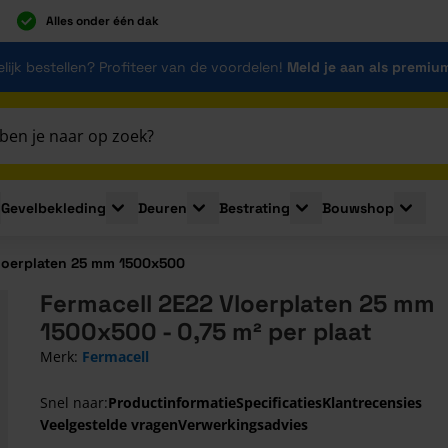
Alles onder één dak
lijk bestellen? Profiteer van de voordelen!
Meld je aan als premiu
Gevelbekleding
Deuren
Bestrating
Bouwshop
for Plaatmaterialen
le submenu for Isolatie
Toggle submenu for Gevelbekleding
Toggle submenu for Deuren
Toggle submenu for Be
Toggle 
Vloerplaten 25 mm 1500x500
Fermacell 2E22 Vloerplaten 25 mm
1500x500 - 0,75 m² per plaat
Merk:
Fermacell
Snel naar:
Productinformatie
Specificaties
Klantrecensies
Veelgestelde vragen
Verwerkingsadvies