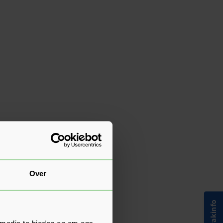
Over
 media te bieden en om ons