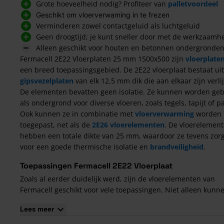
Grote hoeveelheid nodig? Profiteer van
palletvoordeel
Geschikt om vloerverwaming in te frezen
Verminderen zowel contactgeluid als luchtgeluid
Geen droogtijd; je kunt sneller door met de werkzaam
Alleen geschikt voor houten en betonnen ondergronde
Fermacell 2E22 Vloerplaten 25 mm 1500x500 zijn
vloerplate
een breed toepassingsgebied. De 2E22 vloerplaat bestaat ui
gipsvezelplaten
van elk 12,5 mm dik die aan elkaar zijn verli
De elementen bevatten geen isolatie. Ze kunnen worden geb
als ondergrond voor diverse vloeren, zoals tegels, tapijt of pa
Ook kunnen ze in combinatie met
vloerverwarming
worden
toegepast, net als de
2E26 vloerelementen
. De vloerelemen
hebben een totale dikte van 25 mm, waardoor ze tevens zor
voor een goede thermische isolatie en
brandveiligheid
.
Toepassingen Fermacell 2E22 Vloerplaat
Zoals al eerder duidelijk werd, zijn de vloerelementen van
Fermacell geschikt voor vele toepassingen. Niet alleen kunn
deze platen op verschillende manieren worden gebruikt, ma
Lees meer
zijn ook inzetbaar op meerdere locaties. Naast woningen w
de vloerplaten bijvoorbeeld toegepast in utiliteitsgebouwen 