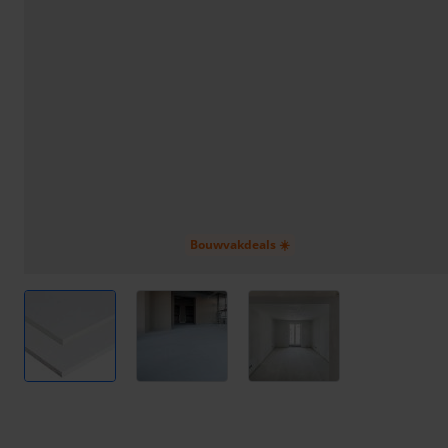
Bouwvakdeals ☀️
View larger image
View larger image
View larger image