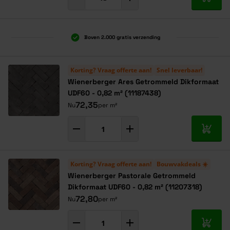
In mij
Boven 2.000 gratis verzending
Al 40 jaar dé specialist
Alles onder één dak
Korting? Vraag offerte aan!
Snel leverbaar!
Wienerberger Ares Getrommeld Dikformaat
UDF60 - 0,82 m² (11187438)
72,35
Nu
per m²
In mij
Korting? Vraag offerte aan!
Bouwvakdeals ☀️
Wienerberger Pastorale Getrommeld
Dikformaat UDF60 - 0,82 m² (11207318)
72,80
Nu
per m²
In mij