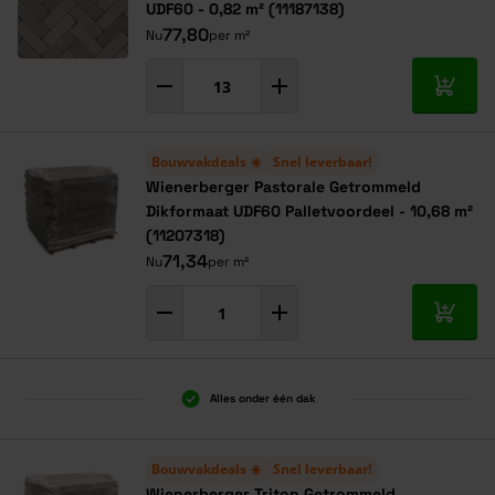
UDF60 - 0,82 m² (11187138)
77,80
Nu
per m²
In mij
Bouwvakdeals ☀️
Snel leverbaar!
Wienerberger Pastorale Getrommeld
Dikformaat UDF60 Palletvoordeel - 10,68 m²
(11207318)
71,34
Nu
per m²
In mij
Alles onder één dak
Bouwvakdeals ☀️
Snel leverbaar!
Wienerberger Triton Getrommeld