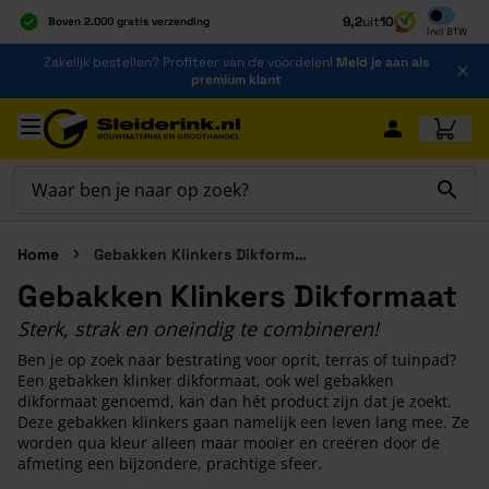
Inclusief b
9,2
uit
10
Boven 2.000 gratis verzending
Incl
BTW
Al 40 jaar dé specialist
Ga naar de inhoud
Zakelijk bestellen? Profiteer van de voordelen!
Meld je aan als
Alles onder één dak
premium klant
Ga naar hoofdinhoud
Home
Gebakken Klinkers Dikformaat
Gebakken Klinkers Dikformaat
Sterk, strak en oneindig te combineren!
Ben je op zoek naar bestrating voor oprit, terras of tuinpad?
Een gebakken klinker dikformaat, ook wel gebakken
dikformaat genoemd, kan dan hét product zijn dat je zoekt.
Deze gebakken klinkers gaan namelijk een leven lang mee. Ze
worden qua kleur alleen maar mooier en creëren door de
afmeting een bijzondere, prachtige sfeer.