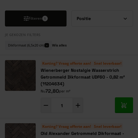
Druk om carrousel over te slaan
Filteren
1
JE GEKOZEN FILTERS
Dikformaat (6,5x20 cm)
Wis alles
×
Korting? Vraag offerte aan!
Snel leverbaar!
Wienerberger Nostalgie Wasserstrich
Getrommeld Dikformaat UDF60 - 0,82 m²
(11204634)
72,80
Nu
per m²
In mij
Korting? Vraag offerte aan!
Snel leverbaar!
Old Alexander Getrommeld Dikformaat -