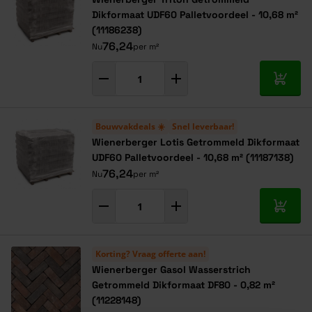
Dikformaat UDF60 Palletvoordeel - 10,68 m²
(11186238)
76,24
Nu
per m²
In mij
Bouwvakdeals ☀️
Snel leverbaar!
Wienerberger Lotis Getrommeld Dikformaat
UDF60 Palletvoordeel - 10,68 m² (11187138)
76,24
Nu
per m²
In mij
Korting? Vraag offerte aan!
Wienerberger Gasol Wasserstrich
Getrommeld Dikformaat DF80 - 0,82 m²
(11228148)