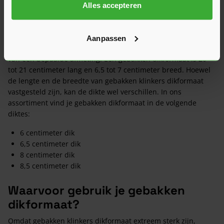
Alles accepteren
Kies voor kwaliteit met gebakken
klinkers dikformaat
Aanpassen
De benaming dikformaat wordt gegeven aan
straatstenen
van een bepaalde afmeting. Een gebakken dikformaat is 20
tot 21 centimeter lang en 6,5 tot 7 centimeter breed. Hoewel
de lengte en de breedte van gebakken klinkers dikformaat
vastgesteld zijn, kan de dikte wel verschillen. In ons
assortiment vind je gebakken dikformaat in de volgende
diktes:
6 centimeter dik
6,5 centimeter dik
8 centimeter dik
8,5 centimeter dik
Waarvoor gebruik je gebakken
dikformaat?
Omdat gebakken klinkers dikformaat extreem sterk zijn,