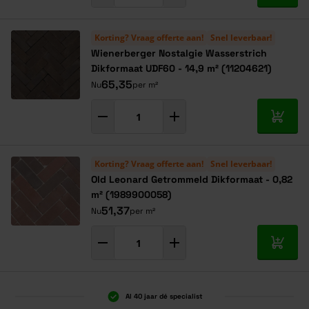
Korting? Vraag offerte aan!
Snel leverbaar!
Wienerberger Nostalgie Wasserstrich
Dikformaat UDF60 - 14,9 m² (11204621)
65,35
Nu
per m²
In mij
Korting? Vraag offerte aan!
Snel leverbaar!
Old Leonard Getrommeld Dikformaat - 0,82
m² (1989900058)
51,37
Nu
per m²
In mij
Al 40 jaar dé specialist