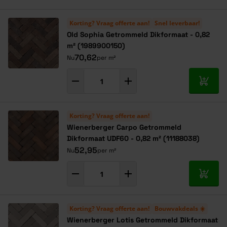
Korting? Vraag offerte aan!
Snel leverbaar!
Old Sophia Getrommeld Dikformaat - 0,82
m² (1989900150)
70,62
Nu
per m²
In mij
Korting? Vraag offerte aan!
Wienerberger Carpo Getrommeld
Dikformaat UDF60 - 0,82 m² (11188038)
52,95
Nu
per m²
In mij
Korting? Vraag offerte aan!
Bouwvakdeals ☀️
Wienerberger Lotis Getrommeld Dikformaat