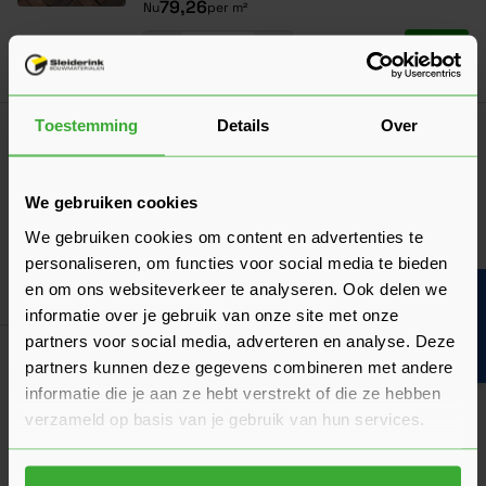
79,26
Nu
per m²
In mij
Toestemming
Details
Over
Korting? Vraag offerte aan!
Wienerberger Oliva Wasserstrich
Getrommeld Dikformaat DF80 - 0,82 m²
We gebruiken cookies
(11224554)
79,26
Nu
per m²
We gebruiken cookies om content en advertenties te
personaliseren, om functies voor social media te bieden
en om ons websiteverkeer te analyseren. Ook delen we
In mij
Bouwvakinfo
informatie over je gebruik van onze site met onze
partners voor social media, adverteren en analyse. Deze
partners kunnen deze gegevens combineren met andere
1
2
3
U lees momenteel pagina
Pagina
Pagina
informatie die je aan ze hebt verstrekt of die ze hebben
verzameld op basis van je gebruik van hun services.