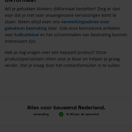
Wil je gebakken klinkers dikformaat bestellen? Zorg er dan
voor dat je niet voor onaangename verrassingen komt te
staan. Neem altijd even ons
verwerkingsadvies over
gebakken bestrating
door. Ook onze kennisbank artikelen
over
kalkuitbloei
en het schoonmaken van bestrating kunnen
interessant zijn.
Heb je nog vragen over een bepaald product? Onze
productspecialisten zitten voor je klaar en helpen je graag
verder. Stel je vraag door het contactformulier in te vullen.
Alles voor bouwend Nederland.
Boven 2.000 gratis verzending
Al 40 jaar dé specialist
Alles onder 
Boven 2.000 gratis verzending
Al 40 jaar dé specialist
Alles onder 