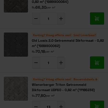
0,82 m² (1989900064)
66,30
Nu
per m²
In mij
Korting? Vraag offerte aan!
Snel Leverbaar!
Old Lowis 2.0 Getrommeld Dikformaat - 0,82
m² (1989900062)
70,18
Nu
per m²
In mij
Korting? Vraag offerte aan!
Bouwvakdeals ☀️
Wienerberger Triton Getrommeld
Dikformaat UDF60 - 0,82 m² (11186238)
77,80
Nu
per m²