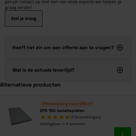
gerust contact op met een van onze experts we helpen je
graag verder!
Stel je vraag
Heeft het zin om een offerte aan te vragen?
Wat is de actuele levertijd?
Alternatieve producten
Navigeren door de elementen van de carrousel is mogelijk met de ta
Druk om carrousel over te slaan
Offertekorting vanaf 250 m²
EPS 150 Isolatieplaten
(5 Beoordelingen)
Verkrijgbaar in 4 varianten