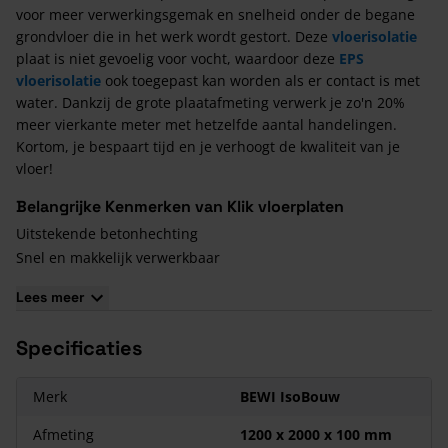
voor meer verwerkingsgemak en snelheid onder de begane
grondvloer die in het werk wordt gestort. Deze
vloerisolatie
plaat is niet gevoelig voor vocht, waardoor deze
EPS
vloerisolatie
ook toegepast kan worden als er contact is met
water. Dankzij de grote plaatafmeting verwerk je zo'n 20%
meer vierkante meter met hetzelfde aantal handelingen.
Kortom, je bespaart tijd en je verhoogt de kwaliteit van je
vloer!
Belangrijke Kenmerken van Klik vloerplaten
Uitstekende betonhechting
Snel en makkelijk verwerkbaar
Niet gevoelig voor vocht
Lees meer
Hoge
isolatiewaardes
Rondom met zelfzoekende randafwerking mèt klik-verbinding
Specificaties
Licht van gewicht, maar sterk en drukvast
Altijd scherp geprijsd!
Merk
BEWI IsoBouw
Bestel de volgende producten mee
Afmeting
1200 x 2000 x 100 mm
Purschuim
: Voor het vullen van aansluitingen maak je