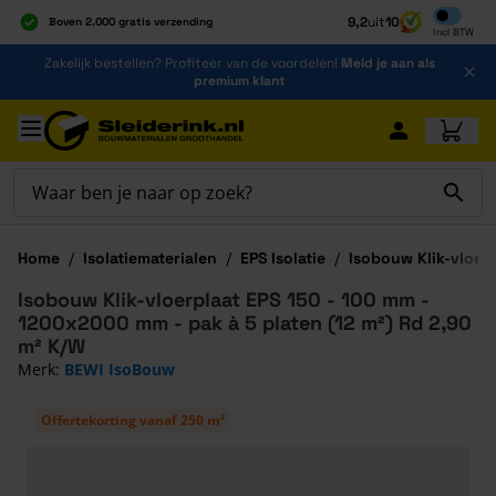
Inclusief b
9,2
uit
10
Boven 2.000 gratis verzending
Incl
BTW
Al 40 jaar dé specialist
Ga naar de inhoud
Zakelijk bestellen? Profiteer van de voordelen!
Meld je aan als
Alles onder één dak
premium klant
Ga naar hoofdinhoud
Home
/
Isolatiematerialen
/
EPS Isolatie
/
Isobouw Klik-vloerp
Isobouw Klik-vloerplaat EPS 150 - 100 mm -
1200x2000 mm - pak à 5 platen (12 m²) Rd 2,90
m² K/W
Merk:
BEWI IsoBouw
Offertekorting vanaf 250 m²