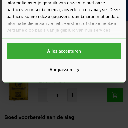
Bouwvakinfo
informatie over je gebruik van onze site met onze
Verkrijgbaar in 6 hoogtes
partners voor social media, adverteren en analyse. Deze
Ga naa
4,42
partners kunnen deze gegevens combineren met andere
Vanaf
per stuk
informatie die je aan ze hebt verstrekt of die ze hebben
verzameld op basis van je gebruik van hun services.
Dé oplossing bij slecht weer!
Afdekzeil
Verkrijgbaar in 7 afmetingen
Alles accepteren
Ga naa
7,17
Vanaf
per stuk
Aanpassen
Sleiderink Big Bag
7,25
Nu
per stuk
In mij
Goed voorbereid aan de slag