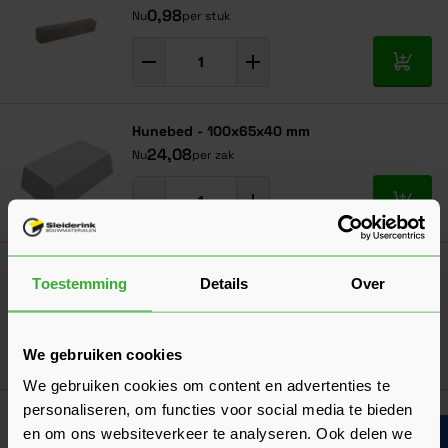
0,98
Nu
per stuk
In mij
Hunebed - 100x65x40 mm
24,08
Nu
per zak
In mij
Peridam Randstrookisolatie
Toestemming
Details
Over
(1 Beoordeling)
Verkrijgbaar in 3 afmetingen
We gebruiken cookies
Ga naa
26,29
Vanaf
per rol
We gebruiken cookies om content en advertenties te
personaliseren, om functies voor social media te bieden
Supportligger 200 cm
en om ons websiteverkeer te analyseren. Ook delen we
(2 Beoordelingen)