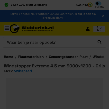
Inclusief b
9,2
uit
10
Boven 2.000 gratis verzending
Incl
BTW
Al 40 jaar dé specialist
Ga naar de inhoud
Zakelijk bestellen? Profiteer van de voordelen!
Meld je aan als
Alles onder één dak
premium klant
Ga naar hoofdinhoud
Home
/
Plaatmaterialen
/
Cementgebonden Plaat
/
Windstop
Windstopper Extreme 4,5 mm 3000x1200 - Grijs
Merk:
Swisspearl