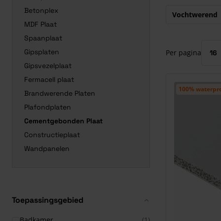
Druk om carrous
Betonplex
Vochtwerend
MDF Plaat
Spaanplaat
Gipsplaten
Per pagina
Gipsvezelplaat
Fermacell plaat
100% waterpr
Brandwerende Platen
Plafondplaten
Cementgebonden Plaat
Constructieplaat
Wandpanelen
Toepassingsgebied
Badkamer
(1)