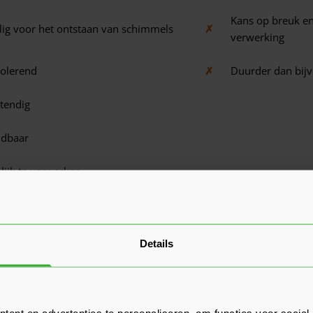
Kans op breuk en/
ig voor het ontstaan van schimmels
✗
verwerking
solerend
✗
Duurder dan bijv
tendig
ndbaar
ijk te verwerken
Details
cementgebonden platen van hoge 
nden platen zijn opgebouwd uit cement, houtvezels, water en wa
or de aanwezigheid van cement bijzonder sterk. De combinatie met
ent en advertenties te personaliseren, om functies voor social