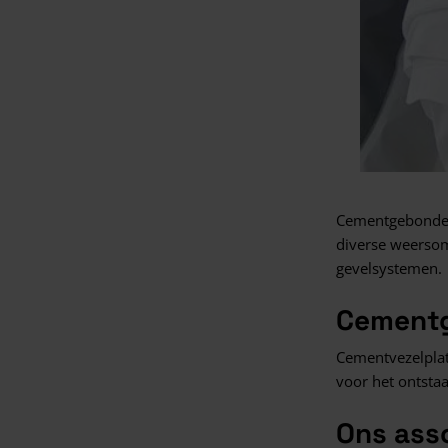
Cementgebonden 
diverse weersom
gevelsystemen.
Cementg
Cementvezelplat
voor het ontsta
Ons ass