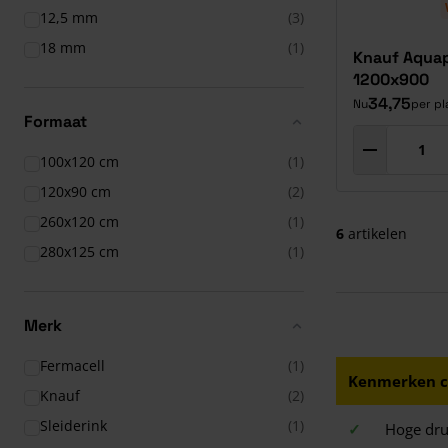
12,5 mm
(3)
18 mm
(1)
Knauf Aquap
1200x900
34,75
Nu
per pl
Formaat
100x120 cm
(1)
120x90 cm
(2)
260x120 cm
(1)
6
artikelen
280x125 cm
(1)
Merk
Fermacell
(1)
Kenmerken c
Knauf
(2)
Sleiderink
(1)
✓
Hoge dru