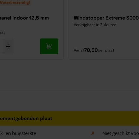
Waterbestendig!
anel Indoor 12,5 mm
Windstopper Extreme 300
Verkrijgbaar in 2 kleuren
aat
In mijn winkelwagen
70,50
Vanaf
per plaat
ementgebonden plaat
k- en buigsterkte
✗
Niet geschikt voo