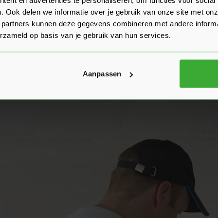
verwerken is. Deze kenmerken maken cementvezelplaten uitermat
. Ook delen we informatie over je gebruik van onze site met onz
 partners kunnen deze gegevens combineren met andere informat
ebonden plaat voor buiten?
erzameld op basis van je gebruik van hun services.
Aanpassen