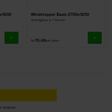
0x1200
Windstopper Basic 2700x1200
Verkrijgbaar in 1 kleuren
Ga naar product
Ga naar p
75,49
Nu
per plaat
r vloeren