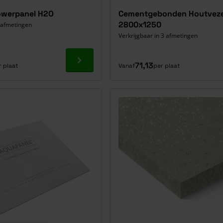
owerpanel H2O
Cementgebonden Houtveze
2800x1250
2 afmetingen
Verkrijgbaar in 3 afmetingen
Ga naar product
71,13
r plaat
Vanaf
per plaat