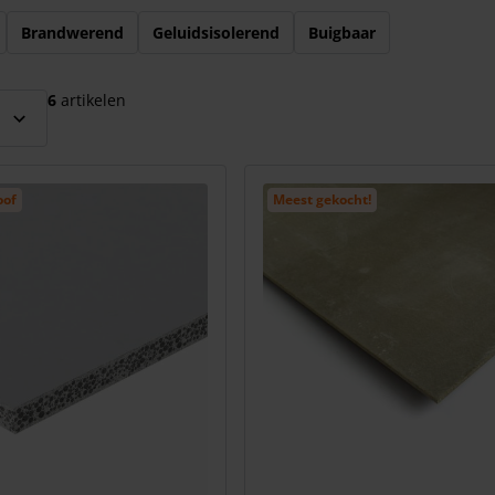
el over te slaan
Brandwerend
Geluidsisolerend
Buigbaar
6
artikelen
oof
Meest gekocht!