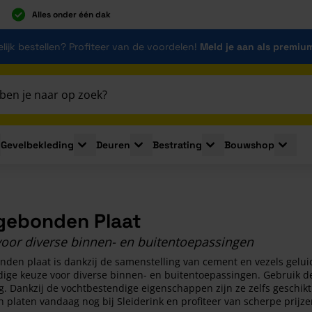
Alles onder één dak
lijk bestellen? Profiteer van de voordelen!
Meld je aan als premiu
Gevelbekleding
Deuren
Bestrating
Bouwshop
for Plaatmaterialen
le submenu for Isolatie
Toggle submenu for Gevelbekleding
Toggle submenu for Deuren
Toggle submenu for Be
Toggle 
ebonden Plaat
 voor diverse binnen- en buitentoepassingen
den plaat is dankzij de samenstelling van cement en vezels gelui
jdige keuze voor diverse binnen- en buitentoepassingen. Gebruik d
. Dankzij de vochtbestendige eigenschappen zijn ze zelfs geschikt
laten vandaag nog bij Sleiderink en profiteer van scherpe prijzen