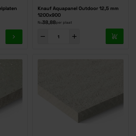
lplaten
Knauf Aquapanel Outdoor 12,5 mm
1200x900
38,88
Nu
per plaat
In mijn w
Ga naar product