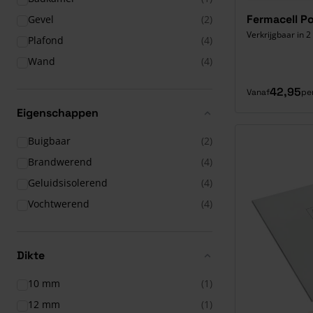
Fermacell P
Gevel
(2)
Verkrijgbaar in 
Plafond
(4)
Wand
(4)
42,95
Vanaf
pe
Eigenschappen
producten
Buigbaar
(2)
producten
Brandwerend
(4)
producten
Geluidsisolerend
(4)
producten
Vochtwerend
(4)
Dikte
10 mm
(1)
12 mm
(1)