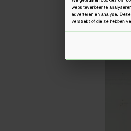
gemakkelijk te 
websiteverkeer te analyseren
renovatie.
adverteren en analyse. Deze
Cementg
verstrekt of die ze hebben v