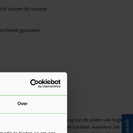
of barsten bij onjuiste
oorbeeld gipsplaten
Over
kwaliteit
tergas. Dankzij deze samenstelling zijn de platen van hoge
 houtvezels zorgt voor een flexibel karakter, waardoor het
 media te bieden en om ons