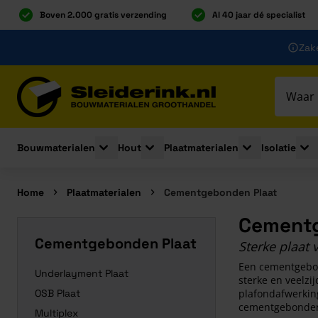
Boven 2.000 gratis verzending
Al 40 jaar dé specialist
Ga naar de inhoud
Zake
Ga naar hoofdinhoud
Bouwmaterialen
Hout
Plaatmaterialen
Isolatie
Toggle submenu for Bouwmaterialen
Toggle submenu for Hout
Toggle submenu 
Togg
Home
Plaatmaterialen
Cementgebonden Plaat
Cementg
Cementgebonden Plaat
Sterke plaat
Een cementgebon
Underlayment Plaat
sterke en veelzi
OSB Plaat
plafondafwerking
cementgebonden p
Multiplex