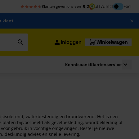
★★★★★
★★★★★
Inclusief bt
9,2
BTW:
Incl
Excl
Klanten geven ons een
m klant
Inloggen
Winkelwagen
Kennisbank
Klantenservice
strating
submenu for Bouwshop
Toggle 
dsisolerend, waterbestendig en brandwerend. Het is een
e platen bijvoorbeeld als gevelbekleding, wandbekleding of
 voor gebruik in vochtige omgevingen. Bestel je nieuwe
, deskundig advies en snelle levering.