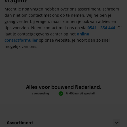
Vragen?
Mocht je nog vragen hebben over ons assortiment, schroom
dan niet om contact met ons op te nemen. Wij helpen je
graag verder bij vragen, maar kunnen je ook van advies en
tips voorzien. Neem contact met ons op via
0541 - 354 444
. Of
laat je contactgegevens achter op het
online
contactformulier
op onze website. Je hoort dan zo snel
mogelijk van ons.
Alles voor bouwend Nederland.
Boven 2.000 gratis verzending
Al 40 jaar dé specialist
Alles ond
Boven 2.000 gratis verzending
Al 40 jaar dé specialist
Alles ond
Assortiment