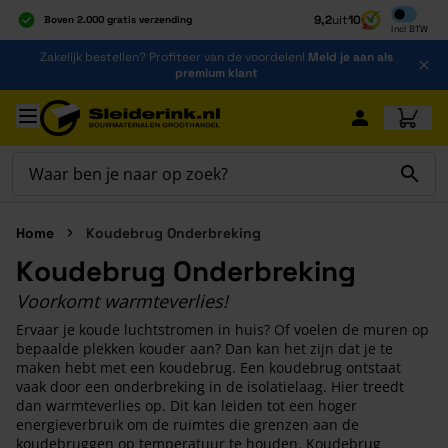
Inclusief b
9,2
uit
10
Boven 2.000 gratis verzending
Incl
BTW
Al 40 jaar dé specialist
Ga naar de inhoud
Zakelijk bestellen? Profiteer van de voordelen!
Meld je aan als
Alles onder één dak
premium klant
Ga naar hoofdinhoud
Home
Koudebrug Onderbreking
Koudebrug Onderbreking
Voorkomt warmteverlies!
Ervaar je koude luchtstromen in huis? Of voelen de muren op
bepaalde plekken kouder aan? Dan kan het zijn dat je te
maken hebt met een koudebrug. Een koudebrug ontstaat
vaak door een onderbreking in de isolatielaag. Hier treedt
dan warmteverlies op. Dit kan leiden tot een hoger
energieverbruik om de ruimtes die grenzen aan de
koudebruggen op temperatuur te houden. Koudebrug