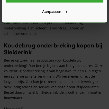
calciumsilicaat. Dit materiaal bestaat uit calcium-, silicium-
en zuurstofatomen. Het wordt veel gebruikt als
Aanpassen
bouwmateriaal vanwege de goede thermische
isolatiewaarden en de brandwerende eigenschappen.
Calciumsilicaat is dan ook perfect als koudebrug
onderbreking. Het isoleert, is vochtregulerend en
schimmelremmend.
Koudebrug onderbreking kopen bij
Sleiderink
Ben je op zoek naar producten voor koudebrug
onderbreking? Dan ben je bij ons aan het goede adres. Onze
koudebrug onderbreking is van hoge kwaliteit en zijn tegen
een scherpe prijs te verkrijgen. Wij berekenen direct de
laagste prijs. Ook kun je rekenen op een snelle levering en
deskundig advies en service van onze productspecialisten.
Bestel daarom snel bij Sleiderink: dé groothandel in hout en
bouwmaterialen!