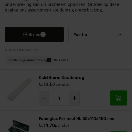
onderbreking kan dit probleem oplossen. Ontdek op deze
pagina ons assortiment koudebrug onderbreking.
Druk om carrousel over te slaan
Filteren
1
JE GEKOZEN FILTERS
Koudebrug onderbreking
Wis alles
×
Calsitherm Koudebrug
12,57
Nu
per stuk
In mij
Foamglas Perinsul HL 50x110x450 mm
14,76
Nu
per stuk