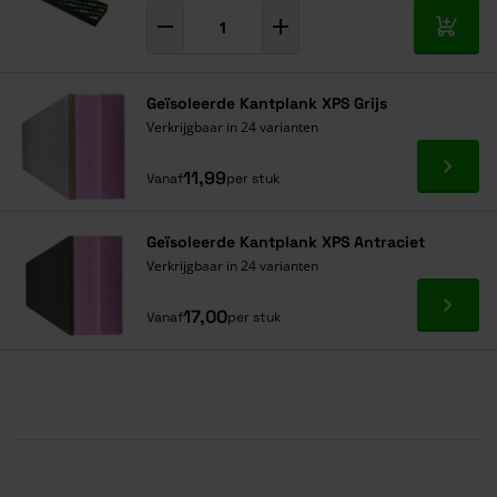
In mij
Geïsoleerde Kantplank XPS Grijs
Verkrijgbaar in 24 varianten
Ga naa
11,99
Vanaf
per stuk
Geïsoleerde Kantplank XPS Antraciet
Verkrijgbaar in 24 varianten
Ga naa
17,00
Vanaf
per stuk