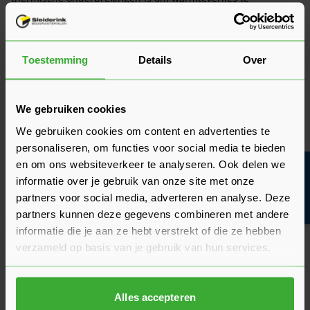
voorkomen. Zo neemt het energieverbruik af en verbetert
tevens het comfort in het gebouw.
Welke koudebrug onderbreking
Toestemming
Details
Over
bieden wij aan?
Binnen ons assortiment vind je twee producten die gebruikt
We gebruiken cookies
worden als koudebrug onderbreking. Zo kun je de
We gebruiken cookies om content en advertenties te
koudebruggen onderbreken met
Calsitherm Koudebrug
of
personaliseren, om functies voor social media te bieden
Foamglas Perinsul HL
Deze laatstgenoemde vorm van
en om ons websiteverkeer te analyseren. Ook delen we
koudebrug onderbreking is gerecycleerd glas met minerale
Bouwvakinfo
grondstoffen. Het is ontworpen om koudebruggen te
informatie over je gebruik van onze site met onze
vermijden en wordt geplaatst in een mortellaag onder
partners voor social media, adverteren en analyse. Deze
dragend metselwerk, zoals funderingsdetails en dakranden
partners kunnen deze gegevens combineren met andere
bij plate daken. Foamglas Perinsul HL heeft erg goede
informatie die je aan ze hebt verstrekt of die ze hebben
isolerende, waterwerende en brandwerende eigenschappen.
verzameld op basis van je gebruik van hun services.
Een andere, goedkopere optie voor koudebrug onderbreking
is Calsitherm Koudebrug. Deze koudebrug onderbreker wordt
Alles accepteren
gemaakt van minerale, celstofbewapende grondstof uit