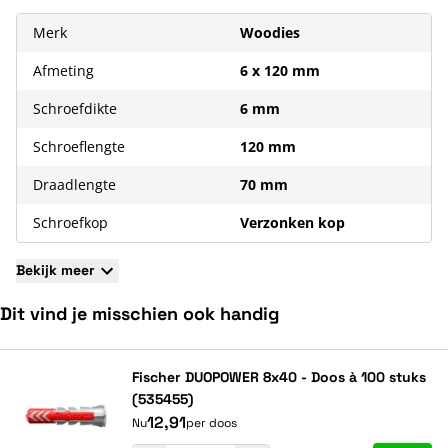
Iedere doos schroeven bestaat uit 100 schroeven en een
bijbehorend bitje
Merk
Woodies
Gebruik bitmaat T30 voor het indraaien van de schroef
Afmeting
6 x 120 mm
De lengte van het schroefdraad bedraagt 70 mm
Schroefdikte
6 mm
Schroeflengte
120 mm
Draadlengte
70 mm
Schroefkop
Verzonken kop
Bekijk meer
Dit vind je misschien ook handig
Navigeren door de elementen van de carrousel is mogelijk met de ta
Druk om carrousel over te slaan
Druk op om naar carrouselnavigatie te gaan
Fischer DUOPOWER 8x40 - Doos à 100 stuks
(535455)
12,91
Nu
per doos