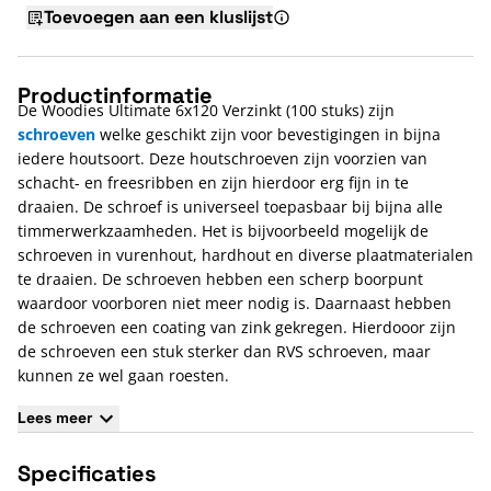
Toevoegen aan een kluslijst
Productinformatie
De Woodies Ultimate 6x120 Verzinkt (100 stuks) zijn
schroeven
welke geschikt zijn voor bevestigingen in bijna
iedere houtsoort. Deze houtschroeven zijn voorzien van
schacht- en freesribben en zijn hierdoor erg fijn in te
draaien. De schroef is universeel toepasbaar bij bijna alle
timmerwerkzaamheden. Het is bijvoorbeeld mogelijk de
schroeven in vurenhout, hardhout en diverse plaatmaterialen
te draaien. De schroeven hebben een scherp boorpunt
waardoor voorboren niet meer nodig is. Daarnaast hebben
de schroeven een coating van zink gekregen. Hierdooor zijn
de schroeven een stuk sterker dan RVS schroeven, maar
kunnen ze wel gaan roesten.
Eigenschappen van de Woodies Ultimate 6x120 (100
Lees meer
stuks)
Specificaties
De schroef heeft een verzonken kop