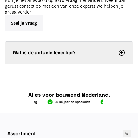
Kun je het antwoord op jouw vraag niet vinden? Neem dan
gerust contact op met een van onze experts we helpen je
graag verder!
Stel je vraag
Wat is de actuele levertijd?
Alles voor bouwend Nederland.
2.000 gratis verzending
Al 40 jaar dé specialist
Alles onder één dak
2.000 gratis verzending
Al 40 jaar dé specialist
Alles onder één dak
Assortiment