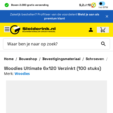
Inclusief b
9,2
uit
10
Boven 2.000 gratis verzending
Incl
BTW
Al 40 jaar dé specialist
Ga naar de inhoud
Zakelijk bestellen? Profiteer van de voordelen!
Meld je aan als
Alles onder één dak
premium klant
Ga naar hoofdinhoud
Home
/
Bouwshop
/
Bevestigingsmateriaal
/
Schroeven
/
W
Woodies Ultimate 6x120 Verzinkt (100 stuks)
Merk:
Woodies