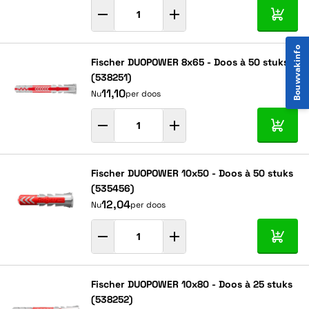
In mij
Bouwvakinfo
Fischer DUOPOWER 8x65 - Doos à 50 stuks
(538251)
11,10
Nu
per doos
In mij
Fischer DUOPOWER 10x50 - Doos à 50 stuks
(535456)
12,04
Nu
per doos
In mij
Fischer DUOPOWER 10x80 - Doos à 25 stuks
(538252)