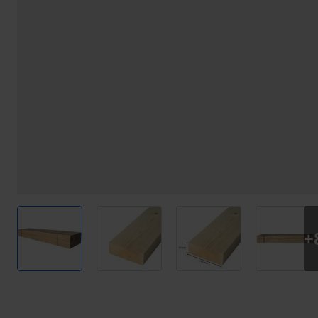
View larger image
View larger image
View larger image
View l
+