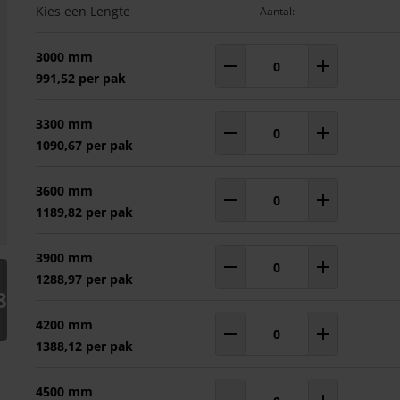
Gegroepeerde productitems
Kies een Lengte
Aantal:
3000 mm
Aantal
pakken
991,52 per pak
3300 mm
Aantal
pakken
1090,67 per pak
3600 mm
Aantal
pakken
1189,82 per pak
3900 mm
arger image
Aantal
pakken
1288,97 per pak
8
4200 mm
Aantal
pakken
1388,12 per pak
4500 mm