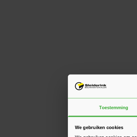
Toestemming
We gebruiken cookies
We gebruiken cookies om cont