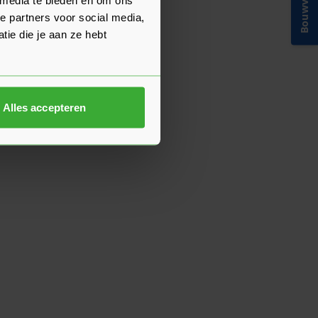
Bouwvakinfo
e partners voor social media,
ie die je aan ze hebt
000
Alles accepteren
t
uropa.
 in
s
sterker