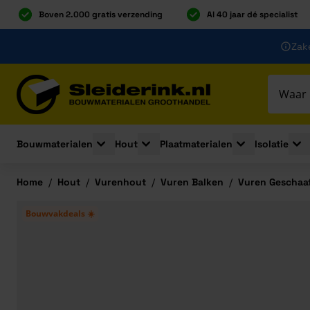
Boven 2.000 gratis verzending
Al 40 jaar dé specialist
Ga naar de inhoud
Zake
Ga naar hoofdinhoud
Bouwmaterialen
Hout
Plaatmaterialen
Isolatie
Toggle submenu for Bouwmaterialen
Toggle submenu for Hout
Toggle submenu 
Togg
Home
/
Hout
/
Vurenhout
/
Vuren Balken
/
Vuren Geschaaf
Bouwvakdeals ☀️