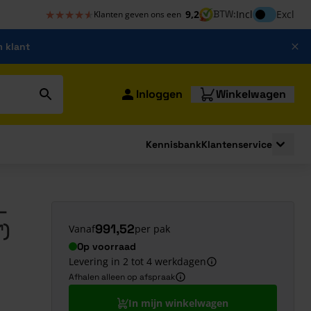
★★★★★
★★★★★
Inclusief bt
9,2
BTW:
Incl
Excl
Klanten geven ons een
m klant
Inloggen
Winkelwagen
Kennisbank
Klantenservice
strating
submenu for Bouwshop
Toggle 
–
¹)
991,52
Vanaf
per pak
Op voorraad
Levering in 2 tot 4 werkdagen
Afhalen alleen op afspraak
In mijn winkelwagen