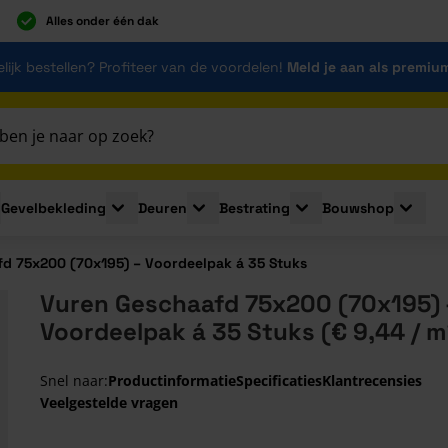
Alles onder één dak
lijk bestellen? Profiteer van de voordelen!
Meld je aan als premiu
Gevelbekleding
Deuren
Bestrating
Bouwshop
for Plaatmaterialen
le submenu for Isolatie
Toggle submenu for Gevelbekleding
Toggle submenu for Deuren
Toggle submenu for Be
Toggle 
d 75x200 (70x195) – Voordeelpak á 35 Stuks
Vuren Geschaafd 75x200 (70x195) 
Voordeelpak á 35 Stuks (€ 9,44 / m
Snel naar:
Productinformatie
Specificaties
Klantrecensies
Veelgestelde vragen