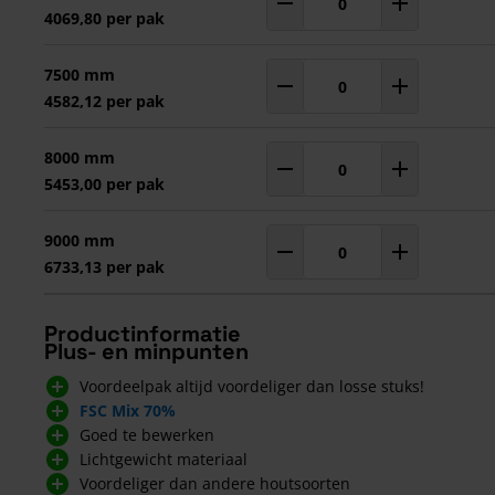
Aantal
pakken
4069,80 per pak
7500 mm
Aantal
pakken
4582,12 per pak
8000 mm
Aantal
pakken
5453,00 per pak
9000 mm
Aantal
pakken
6733,13 per pak
Productinformatie
Plus- en minpunten
Voordeelpak altijd voordeliger dan losse stuks!
FSC Mix 70%
Goed te bewerken
Lichtgewicht materiaal
Voordeliger dan andere houtsoorten