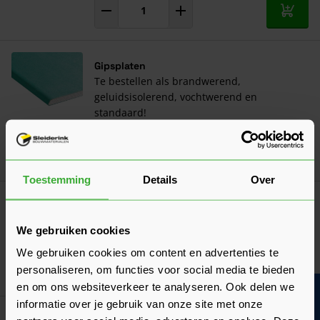
In mij
Gipsplaten
Te bestellen als brandwerend,
geluidsisolerend, vochtwerend en
standaard!
Toestemming
Details
Over
Woodies Ultimate 4x50 Verzinkt - 1500
stuks (61999036)
We gebruiken cookies
56,93
Nu
per doos
We gebruiken cookies om content en advertenties te
personaliseren, om functies voor social media te bieden
In mij
en om ons websiteverkeer te analyseren. Ook delen we
Bouwvakinfo
informatie over je gebruik van onze site met onze
Griffon PU Bruislijm Watervast D4