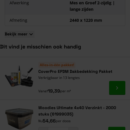
Afwerking
Mes en Groef 2-zijdig |
lange zijden
Afmeting
2440 x 1220 mm
Bekijk meer
Dit vind je misschien ook handig
Navigeren door de elementen van de carrousel is mogelijk met de ta
Druk om carrousel over te slaan
Druk op om naar carrouselnavigatie te gaan
Alles-in-één pakket!
CoverPro EPDM Dakbedekking Pakket
Verkrijgbaar in 13 lengtes
Ga naa
19,39
Vanaf
per m²
Woodies Ultimate 4x40 Verzinkt - 2000
stuks (61999035)
54,66
Nu
per doos