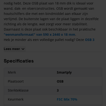
nodig hebt. Deze OSB plaat van 18 mm dik is ideaal voor
wand, dak- en vloerconstructies. OSB wordt gemaakt van
houtschilfers die met een bindmiddel aan elkaar zijn
verlijmd. De buitenste lagen van de plaat liggen in dezelfde
richting als de lengte, wat zorgt voor meer stabiliteit.
Daarnaast is deze plaat ook beschikbaar in het praktische
"eenmansformaat" van 590 x 2440 x 18 mm
.
Heb je minder als een volledige pallet nodig? Deze
OSB 3
Plaat 18 mm 2440x1220 Mes en Groef
is ook per plaat
Lees meer
verkrijgbaar!
Kenmerken van OSB 3 Plaat Palletvoordeel - 18 mm -
Specificaties
2440x1220 Mes en Groef
De OSB3 plaat 2440 x 1220 x 18 mm bestaat uit verschillende
Merk
Smartply
lagen houtschilfers die watervast verlijmd zijn.
Plaatsoort
OSB
De plaat is 1,22 meter breed, 2,44 meter lang en 18
millimeter dik met een totale oppervlakte van 2,98 m².
Sterkteklasse
3
Deze
OSB 18mm
plaat heeft aan twee zijden een mes en
groef.
Keurmerk
FSC Mix 70%
Elke pallet bevat 50 OSB platen.