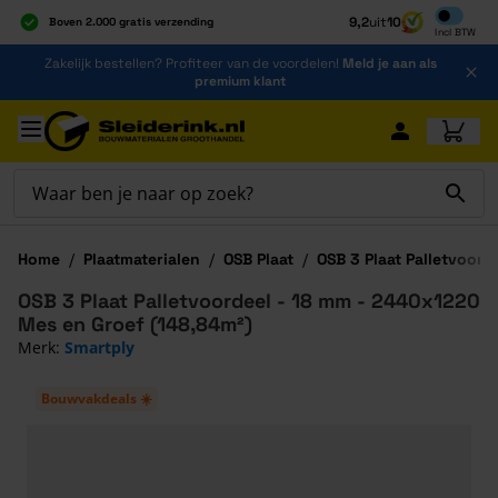
Inclusief b
9,2
uit
10
Boven 2.000 gratis verzending
Incl
BTW
Al 40 jaar dé specialist
Ga naar de inhoud
Zakelijk bestellen? Profiteer van de voordelen!
Meld je aan als
Alles onder één dak
premium klant
Ga naar hoofdinhoud
Home
/
Plaatmaterialen
/
OSB Plaat
/
OSB 3 Plaat Palletvoord
OSB 3 Plaat Palletvoordeel - 18 mm - 2440x1220
Mes en Groef (148,84m²)
Merk:
Smartply
Bouwvakdeals ☀️