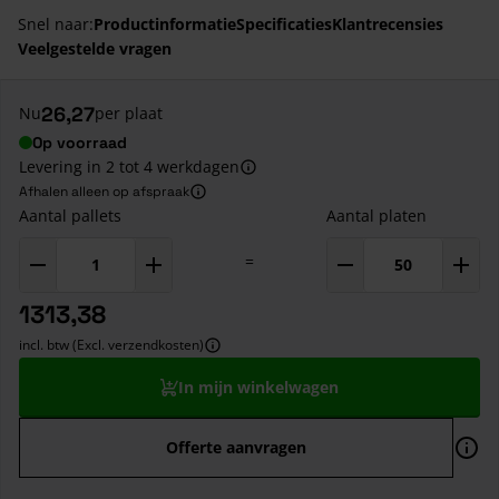
Snel naar:
Productinformatie
Specificaties
Klantrecensies
Veelgestelde vragen
26,27
Nu
per plaat
Op voorraad
Levering in 2 tot 4 werkdagen
Afhalen alleen op afspraak
Aantal pallets
Aantal platen
=
1313,38
incl. btw (Excl. verzendkosten)
In mijn winkelwagen
Offerte aanvragen