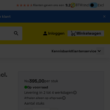
★★★★★
★★★★★
Inclusief bt
9,2
BTW:
Incl
Excl
Klanten geven ons een
m klant
Inloggen
Winkelwagen
Kennisbank
Klantenservice
strating
submenu for Bouwshop
Toggle 
cl.
395,00
Nu
per stuk
Op voorraad
Levering in 2 tot 4 werkdagen
Afhalen alleen op afspraak
Aantal stuks