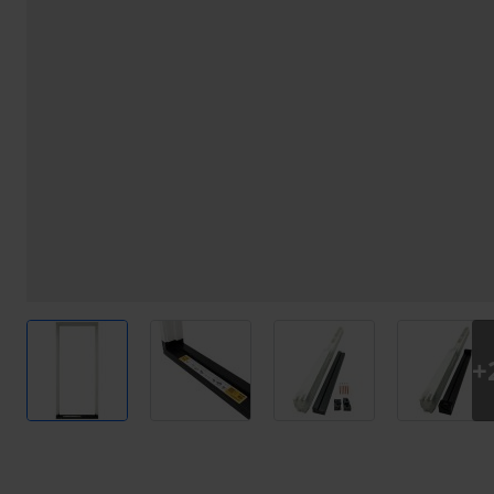
View larger image
View larger image
View larger image
View l
+