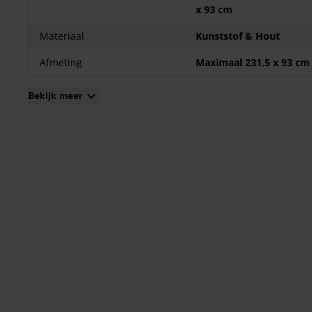
Draairichting: Buitendraaiend
x 93 cm
Materiaal Kozijn: Hardhout
Materiaal
Kunststof & Hout
Kenmerken DTS Dorpel
Afmeting
Maximaal 231,5 x 93 cm
Slijtvast
Onbreekbaar
Bekijk meer
100% recyclebaar
Gemaakt uit 90% gerecycled materiaal
Hoge isolatiewaarde
30 minuten brandwerend
Door-en-door gekleurd
Niet overschilderbaar