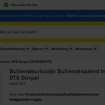
Alles onder één dak
lijk bestellen? Profiteer van de voordelen!
Meld je aan als premiu
Gevelbekleding
Deuren
Bestrating
Bouwshop
for Plaatmaterialen
le submenu for Isolatie
Toggle submenu for Gevelbekleding
Toggle submenu for Deuren
Toggle submenu for Be
Toggle 
d Incl. DTS Dorpel (6720900171)
Buitendeurkozijn Buitendraaiend In
DTS Dorpel
Merk:
DTS
Snel naar:
Productinformatie
Specificaties
Klantrecensies
Veelgestelde vragen