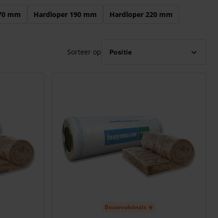
170 mm
Hardloper 190 mm
Hardloper 220 mm
Sorteer op
Bouwvakdeals ☀️