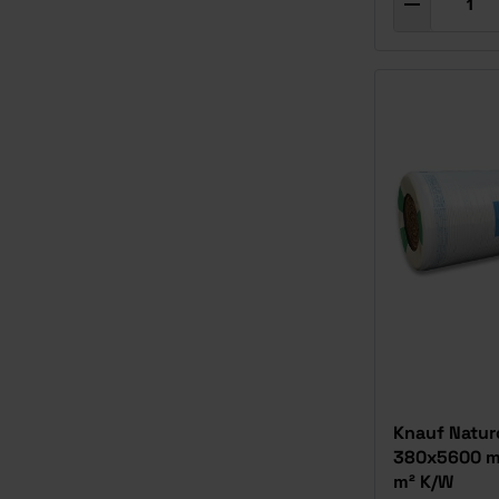
Knauf Naturo
380x5600 mm
m² K/W