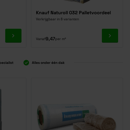
Knauf Naturoll 032 Palletvoordeel
Verkrijgbaar in 8 varianten
Ga naar product
Ga naar p
9,47
Vanaf
per m²
pecialist
Alles onder één dak