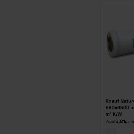
Knauf Naturo
580x6500 mm
m² K/W
6,81
Vanaf
per 