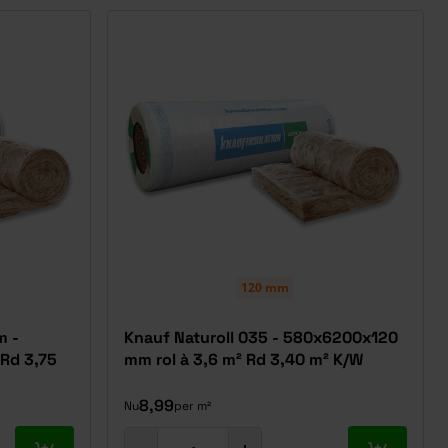
120 mm
m -
Knauf Naturoll 035 - 580x6200x120
 Rd 3,75
mm rol à 3,6 m² Rd 3,40 m² K/W
8,99
Nu
per m²