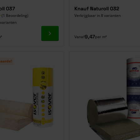
oll 037
Knauf Naturoll 032
(1 Beoordeling)
Verkrijgbaar in 8 varianten
 varianten
Ga naar product
9,47
²
Vanaf
per m²
waarde!