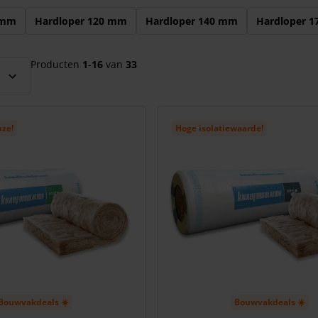
el over te slaan
 mm
Hardloper 120 mm
Hardloper 140 mm
Hardloper 
Producten
1
-
16
van
33
uze!
Hoge isolatiewaarde!
Bouwvakdeals ☀️
Bouwvakdeals ☀️