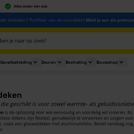
Alles onder één dak
lijk bestellen? Profiteer van de voordelen!
Meld je aan als premiu
Gevelbekleding
Deuren
Bestrating
Bouwshop
for Plaatmaterialen
le submenu for Isolatie
Toggle submenu for Gevelbekleding
Toggle submenu for Deuren
Toggle submenu for Be
Toggle 
deken
die geschikt is voor zowel warmte- als geluidsisolatie
en
is dé oplossing voor wie eenvoudig en voordelig wil isoleren. Bij
 Deze dekens zijn flexibel, gemakkelijk te verwerken en zorgen voor
n, zoals een glaswoldeken met aluminiumfolie. Bestel vandaag nog o
s!