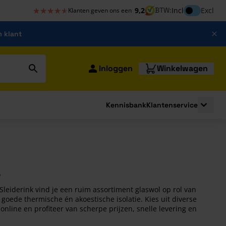
★★★★★
★★★★★
Inclusief bt
9,2
BTW:
Incl
Excl
Klanten geven ons een
m klant
Inloggen
Winkelwagen
Kennisbank
Klantenservice
strating
submenu for Bouwshop
Toggle 
 Sleiderink vind je een ruim assortiment glaswol op rol van
 goede thermische én akoestische isolatie. Kies uit diverse
nline en profiteer van scherpe prijzen, snelle levering en