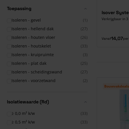
Toepassing
Isover Syste
Verkrijgbaar in 3
Isoleren - gevel
(1)
Isoleren - hellend dak
(27)
Isoleren - houten vloer
(26)
14,07
Vanaf
per
Isoleren - houtskelet
(33)
Isoleren - kruipruimte
(3)
Isoleren - plat dak
(25)
Isoleren - scheidingswand
(27)
Isoleren - voorzetwand
(2)
Bouwvakdeals
Isolatiewaarde (Rd)
≥ 0,0 m² k/w
(33)
≥ 0,5 m² k/w
(33)