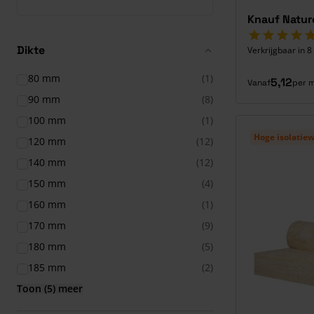
Knauf Natur
Dikte
Verkrijgbaar in 8
80 mm
(1)
5,12
Vanaf
per m
90 mm
(8)
100 mm
(1)
Hoge isolatie
120 mm
(12)
140 mm
(12)
150 mm
(4)
160 mm
(1)
170 mm
(9)
180 mm
(5)
185 mm
(2)
Toon (5) meer