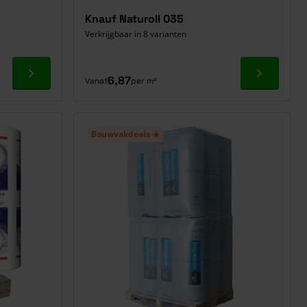
Knauf Naturoll 035
Verkrijgbaar in 8 varianten
Ga naar product
Ga naar p
6,87
Vanaf
per m²
Bouwvakdeals ☀️