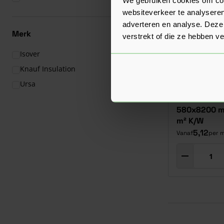
websiteverkeer te analyseren
adverteren en analyse. Deze
Merk
verstrekt of die ze hebben v
Isover
(1)
Knauf Insulation
(31)
Ursa
(1)
Knauf Naturo
580x8200 mm
m² K/W
5,12
Vanaf
per m