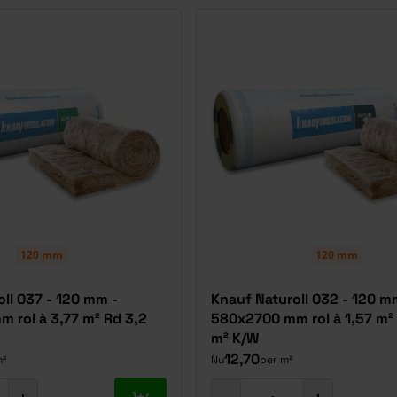
120 mm
120 mm
ll 037 - 120 mm -
Knauf Naturoll 032 - 120 m
 rol à 3,77 m² Rd 3,2
580x2700 mm rol à 1,57 m²
m² K/W
12,70
m²
Nu
per m²