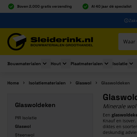
Boven 2.000 gratis verzending
Al 40 jaar dé specialist
Ga naar de inhoud
Zake
Ga naar hoofdinhoud
Bouwmaterialen
Hout
Plaatmaterialen
Isolatie
Toggle submenu for Bouwmaterialen
Toggle submenu for Hout
Toggle submenu 
Togg
Home
Isolatiematerialen
Glaswol
Glaswoldeken
Glaswol
Glaswoldeken
Minerale wol 
Een
glaswoldek
PIR Isolatie
Knauf en Isover.
Glaswol
diktes en soorte
deskundig advie
Steenwol