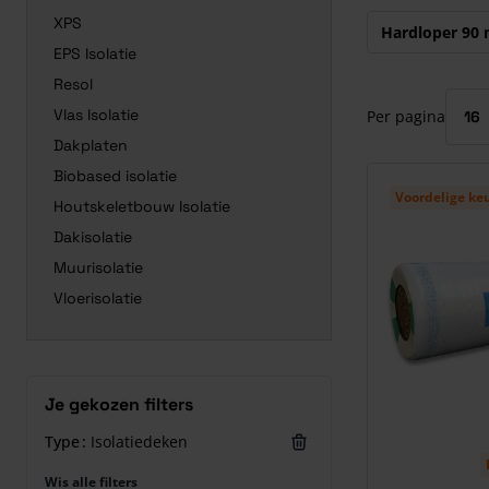
Druk om carrous
XPS
Hardloper 90
EPS Isolatie
Resol
Vlas Isolatie
Per pagina
Dakplaten
Biobased isolatie
Voordelige ke
Houtskeletbouw Isolatie
Dakisolatie
Muurisolatie
Vloerisolatie
Je gekozen filters
Type
Isolatiedeken
Wis alle filters