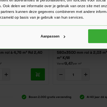
. Ook delen we informatie over je gebruik van onze site met onz
 partners kunnen deze gegevens combineren met andere informat
erzameld op basis van je gebruik van hun services.
90 mm
90 mm
Aanpassen
ll 037 - 90 mm -
Knauf Naturoll 032 - 90 mm
 rol à 4,76 m² Rd 2,40
580x3500 mm rol à 2,03 m²
m² K/W
9,47
²
Vanaf
per m²
In mijn winkelwagen
Boven 2.000 gratis verzending
Al 40 jaar dé s