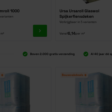
mroll 1000
Ursa Ursaroll Glaswol
Spijkerflensdeken
 varianten
Verkrijgbaar in 5 varianten
Ga naar product
6,14
 m²
Vanaf
per m²
Boven 2.000 gratis verzending
Al 40 jaar dé s
 ☀️
Bouwvakdeals ☀️