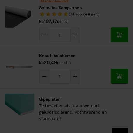
Klantenfavoriet
Spinvlies Damp-open
(3 Beoordelingen)
107,17
Nu
per rol
In mij
Knauf Isolatiemes
20,49
Nu
per stuk
In mij
Gipsplaten
Te bestellen als brandwerend,
geluidsisolerend, vochtwerend en
standaard!