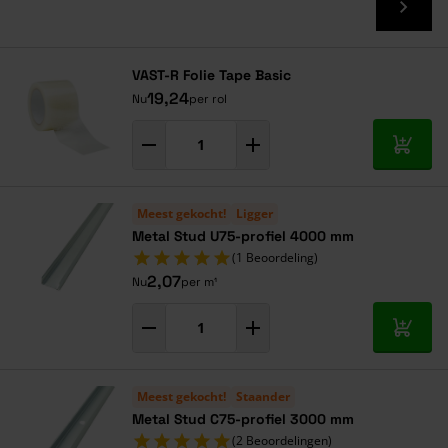
VAST-R Folie Tape Basic
19,24
Nu
per rol
In mij
Meest gekocht!
Ligger
Metal Stud U75-profiel 4000 mm
(1 Beoordeling)
2,07
Nu
per m¹
In mij
Meest gekocht!
Staander
Metal Stud C75-profiel 3000 mm
(2 Beoordelingen)