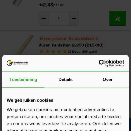
2,43
Nu
per m¹
In mij
Meest gekocht!
Bouwvakdeals ☀️
Vuren Panlatten 22x50 (21,5x48)
(3 Beoordelingen)
Verkrijgbaar in 10 lengtes
Ga naa
0,69
Nu
per m¹
Toestemming
Details
Over
Meest gekocht!
Bouwvakdeals ☀️
Vuren Geschaafd 50x75 (2x3)
We gebruiken cookies
(6 Beoordelingen)
Verkrijgbaar in 10 lengtes
We gebruiken cookies om content en advertenties te
personaliseren, om functies voor social media te bieden
Ga naa
2,20
Nu
per m¹
en om ons websiteverkeer te analyseren. Ook delen we
informatie over je gebruik van onze site met onze