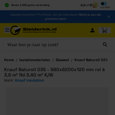
Inclusief b
9,2
uit
10
Boven 2.000 gratis verzending
Incl
BTW
Al 40 jaar dé specialist
Ga naar de inhoud
Zakelijk bestellen? Profiteer van de voordelen!
Meld je aan als
Alles onder één dak
premium klant
Ga naar hoofdinhoud
Home
/
Isolatiematerialen
/
Glaswol
/
Knauf Naturoll 035
Knauf Naturoll 035 - 580x6200x120 mm rol à
3,6 m² Rd 3,40 m² K/W
Merk:
Knauf Insulation