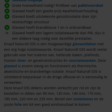
Grote hoeveelheid nodig? Profiteer van
palletvoordeel
Glaswol heeft een goede prijs kwaliteitsverhouding
Glaswol biedt uitstekende geluidsisolatie door zijn
vezelachtige structuur
Glaswol heeft brandklasse 1 en is onbrandbaar
Glaswol heeft een lagere isolatiewaarde dan PIR, dus is
een dikkere laag nodig voor dezelfde prestaties.
Knauf Naturoll 035 is een hoogwaardige
glaswoldeken
met
een erg hoge isolatiewaarde. Knauf Naturoll 035 wordt veelal
gebruikt voor het isoleren van, hellende daken, plafonds,
houten
vloer
- en gevelconstructies én
voorzetwanden
. Deze
glaswol
is enorm stevig en functioneert als thermische,
akoestische en brandveilige isolatie. Knauf Naturoll 035 is
uitstekend toepasbaar in de droge afbouw en is eenvoudig te
verwerken.
Deze knauf 035 dekens worden verkocht per rol en zijn te
bestellen in diktes van 90 mm, 120 mm, 140 mm, 170 mm,
185 mm, 220 mm en 235 mm. Bestel een
isolatiemes
en de
juiste
folie
om tot een goed eindresultaat te komen.
Wil je de specifieke verschillen weten tussen de verschillende