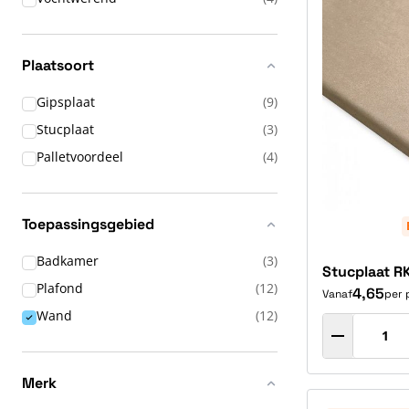
Plaatsoort
Gipsplaat
(9)
Stucplaat
(3)
Palletvoordeel
(4)
Toepassingsgebied
Badkamer
(3)
Stucplaat 
Plafond
(12)
4,65
Vanaf
per 
Wand
(12)
Merk