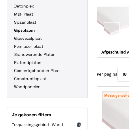
Betonplex
Druk om carrous
MDF Plaat
Spaanplaat
Gipsplaten
Gipsvezelplaat
Fermacell plaat
Afgeschuind 
Brandwerende Platen
Plafondplaten
Cementgebonden Plaat
Per pagina
Constructieplaat
Wandpanelen
Meest gekocht
Je gekozen filters
Toepassingsgebied
Wand