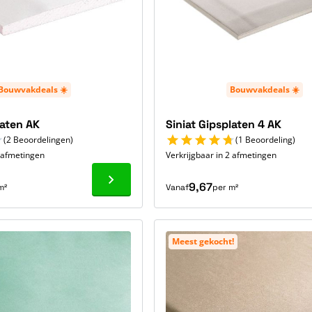
Bouwvakdeals ☀️
Bouwvakdeals ☀️
laten AK
Siniat Gipsplaten 4 AK
(2 Beoordelingen)
(1 Beoordeling)
6 afmetingen
Verkrijgbaar in 2 afmetingen
Ga naar product
9,67
m²
Vanaf
per m²
Meest gekocht!