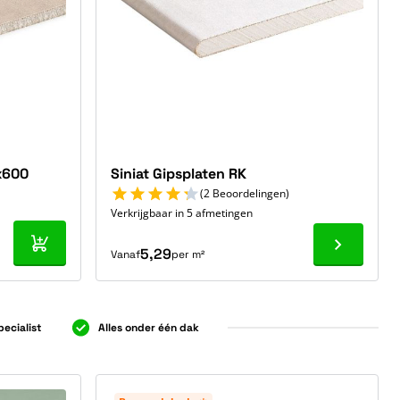
x600
Siniat Gipsplaten RK
(2 Beoordelingen)
Verkrijgbaar in 5 afmetingen
In mijn winkelwagen
Ga naar p
5,29
Vanaf
per m²
pecialist
Alles onder één dak