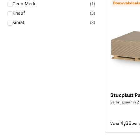
Bouwvakdeals
Geen Merk
(1)
Knauf
(3)
Siniat
(8)
Stucplaat Pa
Verkrijgbaar in 2
4,65
Vanaf
per 