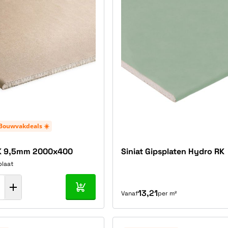
Bouwvakdeals ☀️
RK 9,5mm 2000x400
Siniat Gipsplaten Hydro RK
plaat
In mijn winkelwagen
13,21
Vanaf
per m²