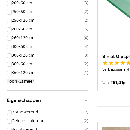
200x60 cm
(3)
250x60 cm
(2)
250x120 cm
(2)
260x60 cm
(6)
260x120 cm
(4)
300x60 cm
(4)
300x120 cm
(3)
Siniat Gipsp
360x60 cm
(2)
Verkrijgbaar in 
360x120 cm
(1)
Toon (2) meer
10,41
Vanaf
per
Eigenschappen
producten
Brandwerend
(2)
producten
Geluidsisolerend
(2)
producten
Vochtwerend
(4)