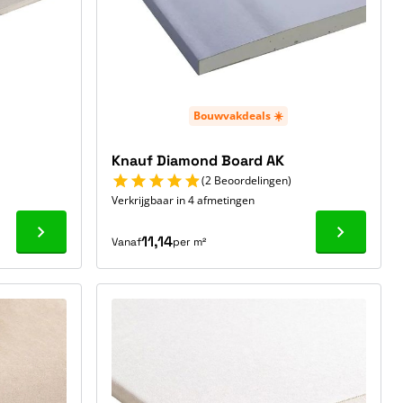
Bouwvakdeals ☀️
Knauf Diamond Board AK
(2 Beoordelingen)
Verkrijgbaar in 4 afmetingen
Ga naar product
Ga naar p
11,14
Vanaf
per m²