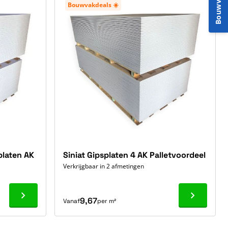
Bouwvakinfo
Bouwvakdeals ☀️
platen AK
Siniat Gipsplaten 4 AK Palletvoordeel
Verkrijgbaar in 2 afmetingen
Ga naar product
Ga naar p
9,67
Vanaf
per m²