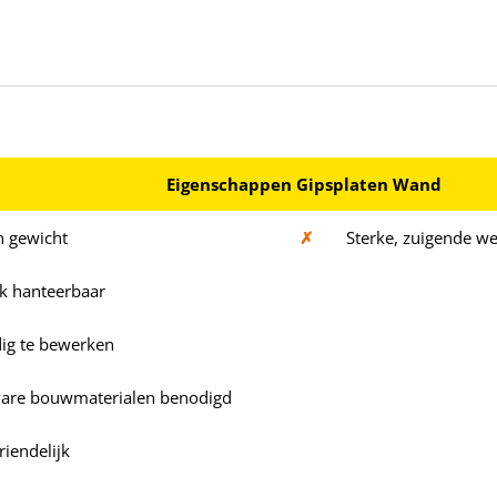
Eigenschappen Gipsplaten Wand
n gewicht
✗
Sterke, zuigende w
jk hanteerbaar
ig te bewerken
are bouwmaterialen benodigd
iendelijk