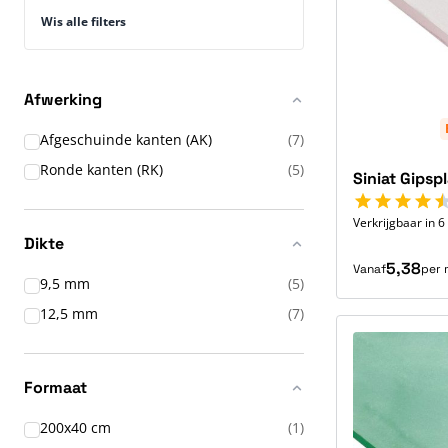
Wis alle filters
Afwerking
Afgeschuinde kanten (AK)
(7)
Ronde kanten (RK)
(5)
Siniat Gipsp
Verkrijgbaar in 
Dikte
5,38
Vanaf
per 
9,5 mm
(5)
12,5 mm
(7)
Formaat
200x40 cm
(1)