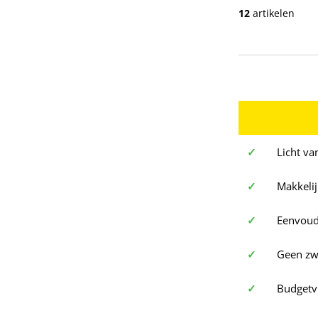
12
artikelen
✓
Licht va
✓
Makkeli
✓
Eenvoud
✓
Geen zw
✓
Budgetvr