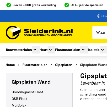
Boven 2.000 gratis verzending
Al 40 jaar dé specialist
Ga naar de inhoud
Zake
Ga naar hoofdinhoud
Bouwmaterialen
Hout
Plaatmaterialen
Isolatie
Toggle submenu for Bouwmaterialen
Toggle submenu for Hout
Toggle submenu 
Togg
Home
Plaatmaterialen
Gipsplaten
Gipsplaten Wan
Gipspla
Gipsplaten Wand
Leverbaar in 
Gipsplaten voor
Underlayment Plaat
scheidingswand w
OSB Plaat
direct online inc
Multiplex