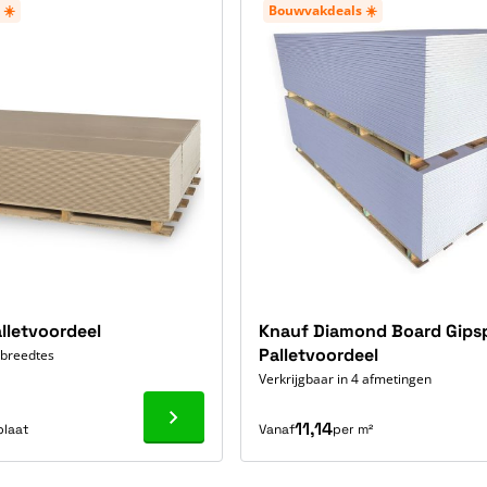
 ☀️
Bouwvakdeals ☀️
lletvoordeel
Knauf Diamond Board Gips
Palletvoordeel
 breedtes
Verkrijgbaar in 4 afmetingen
Ga naar product
11,14
plaat
Vanaf
per m²