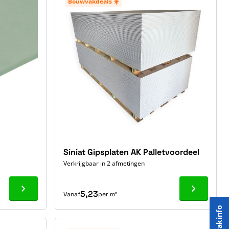
Bouwvakdeals ☀️
Siniat Gipsplaten AK Palletvoordeel
Verkrijgbaar in 2 afmetingen
Ga naar product
Ga naar p
5,23
Vanaf
per m²