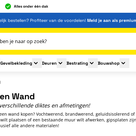
Alles onder één dak
lijk bestellen? Profiteer van de voordelen!
Meld je aan als premiu
Gevelbekleding
Deuren
Bestrating
Bouwshop
for Plaatmaterialen
le submenu for Isolatie
Toggle submenu for Gevelbekleding
Toggle submenu for Deuren
Toggle submenu for Be
Toggle 
d
ten Wand
verschillende diktes en afmetingen!
 een wand kopen? Vochtwerend, brandwerend, geluidsisolerend of s
ilt plaatsen of een bestaande muur wilt afwerken, gipsplaten zijn 
lusief alle andere materialen!