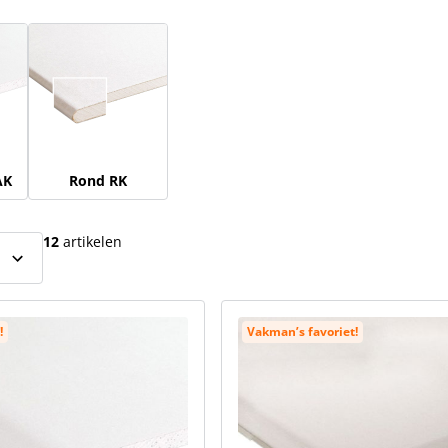
el over te slaan
AK
Rond RK
12
artikelen
!
Vakman’s favoriet!