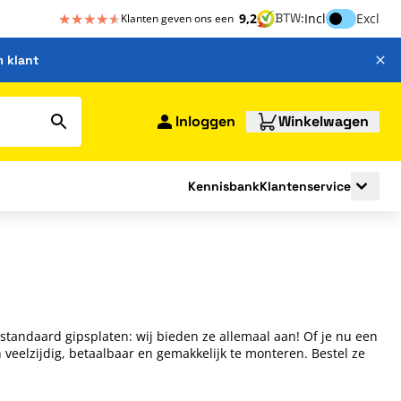
★★★★★
★★★★★
Inclusief bt
9,2
BTW:
Incl
Excl
Klanten geven ons een
m klant
Inloggen
Winkelwagen
Kennisbank
Klantenservice
strating
submenu for Bouwshop
Toggle 
tandaard gipsplaten: wij bieden ze allemaal aan! Of je nu een
veelzijdig, betaalbaar en gemakkelijk te monteren. Bestel ze