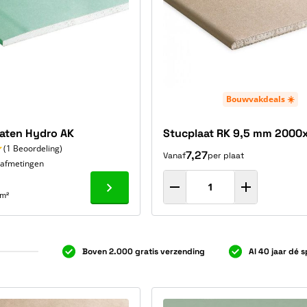
Bouwvakdeals ☀️
laten Hydro AK
Stucplaat RK 9,5 mm 2000
(1 Beoordeling)
7,27
Vanaf
per plaat
4 afmetingen
Ga naar product
 m²
Boven 2.000 gratis verzending
Al 40 jaar dé s