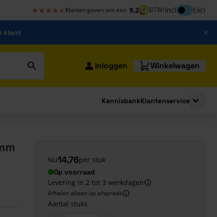
★★★★★
★★★★★
Inclusief bt
9,2
BTW:
Incl
Excl
Klanten geven ons een
m klant
Inloggen
Winkelwagen
Kennisbank
Klantenservice
strating
submenu for Bouwshop
Toggle 
 mm
14,76
Nu
per stuk
Op voorraad
Levering in 2 tot 3 werkdagen
Afhalen alleen op afspraak
Aantal stuks