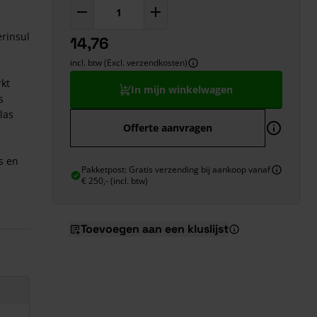
rinsul
14,76
incl. btw (Excl. verzendkosten)
kt
In mijn winkelwagen
s
las
Offerte aanvragen
s en
Pakketpost: Gratis verzending bij aankoop vanaf
€ 250,- (incl. btw)
Toevoegen aan een kluslijst