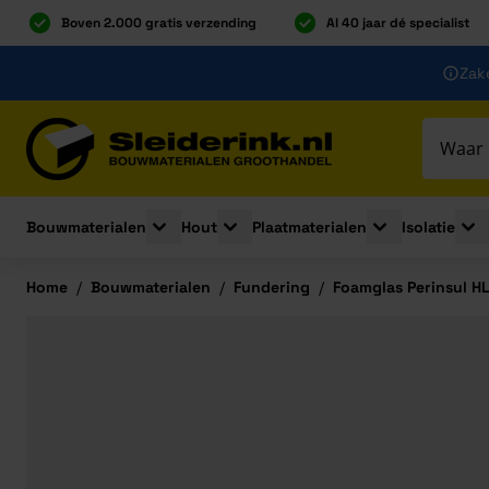
Boven 2.000 gratis verzending
Al 40 jaar dé specialist
Ga naar de inhoud
Zake
Ga naar hoofdinhoud
Bouwmaterialen
Hout
Plaatmaterialen
Isolatie
Toggle submenu for Bouwmaterialen
Toggle submenu for Hout
Toggle submenu 
Togg
Home
/
Bouwmaterialen
/
Fundering
/
Foamglas Perinsul 