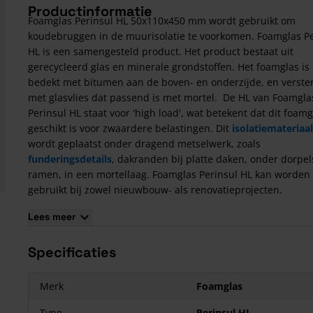
Productinformatie
Foamglas Perinsul HL 50x110x450 mm wordt gebruikt om
koudebruggen in de muurisolatie te voorkomen. Foamglas Pe
HL is een samengesteld product. Het product bestaat uit
gerecycleerd glas en minerale grondstoffen. Het foamglas is
bedekt met bitumen aan de boven- en onderzijde, en verster
met glasvlies dat passend is met mortel. De HL van Foamgla
Perinsul HL staat voor 'high load', wat betekent dat dit foamg
geschikt is voor zwaardere belastingen. Dit
isolatiemateriaal
wordt geplaatst onder dragend metselwerk, zoals
funderingsdetails
, dakranden bij platte daken, onder dorpel
ramen, in een mortellaag. Foamglas Perinsul HL kan worden
gebruikt bij zowel nieuwbouw- als renovatieprojecten.
Kenmerken Foamglas Perinsul HL:
Lees meer
Uitstekende isolerende eigenschappen
Specificaties
Uitzonderlijke mechanische eigenschappen
Uitstekende waterwerende eigenschappen
Uitstekende brandweerstand (kernmateriaal A1)
Merk
Foamglas
Bestand tegen ongedierte, schimmels en bacteriën
Type
Perinsul HL