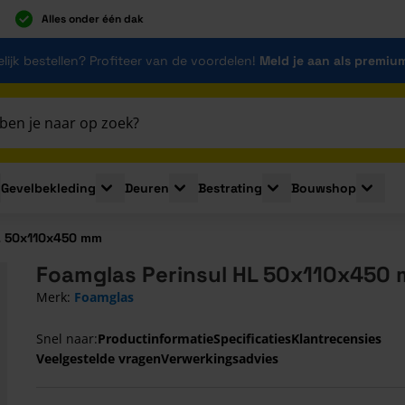
Alles onder één dak
lijk bestellen? Profiteer van de voordelen!
Meld je aan als premiu
Gevelbekleding
Deuren
Bestrating
Bouwshop
for Plaatmaterialen
le submenu for Isolatie
Toggle submenu for Gevelbekleding
Toggle submenu for Deuren
Toggle submenu for Be
Toggle 
HL 50x110x450 mm
Foamglas Perinsul HL 50x110x450
Merk:
Foamglas
Snel naar:
Productinformatie
Specificaties
Klantrecensies
Veelgestelde vragen
Verwerkingsadvies