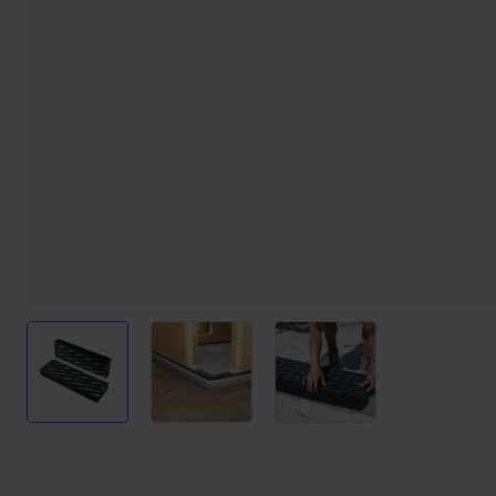
View larger image
View larger image
View larger image