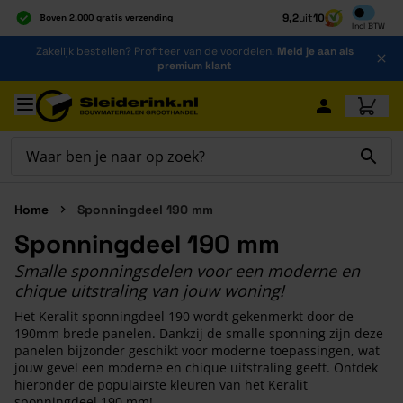
Inclusief b
9,2
uit
10
Boven 2.000 gratis verzending
Incl
BTW
Al 40 jaar dé specialist
Ga naar de inhoud
Zakelijk bestellen? Profiteer van de voordelen!
Meld je aan als
Alles onder één dak
premium klant
Ga naar hoofdinhoud
Home
Sponningdeel 190 mm
Sponningdeel 190 mm
Smalle sponningsdelen voor een moderne en
chique uitstraling van jouw woning!
Het Keralit sponningdeel 190 wordt gekenmerkt door de
190mm brede panelen. Dankzij de smalle sponning zijn deze
panelen bijzonder geschikt voor moderne toepassingen, wat
jouw gevel een moderne en chique uitstraling geeft. Ontdek
hieronder de populairste kleuren van het Keralit
sponningdeel 190 mm!