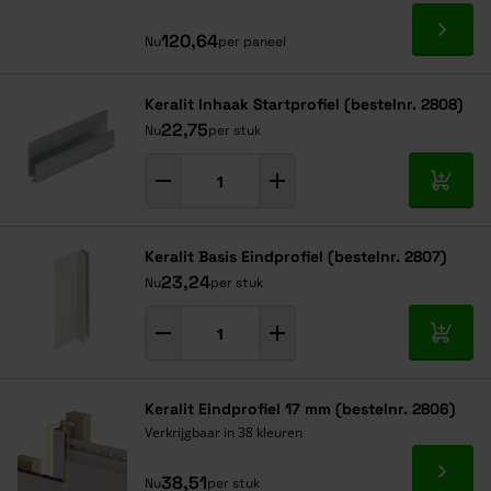
Ga naa
120,64
Nu
per paneel
Keralit Inhaak Startprofiel (bestelnr. 2808)
22,75
Nu
per stuk
In mij
Keralit Basis Eindprofiel (bestelnr. 2807)
23,24
Nu
per stuk
In mij
Keralit Eindprofiel 17 mm (bestelnr. 2806)
Verkrijgbaar in 38 kleuren
Ga naa
38,51
Nu
per stuk