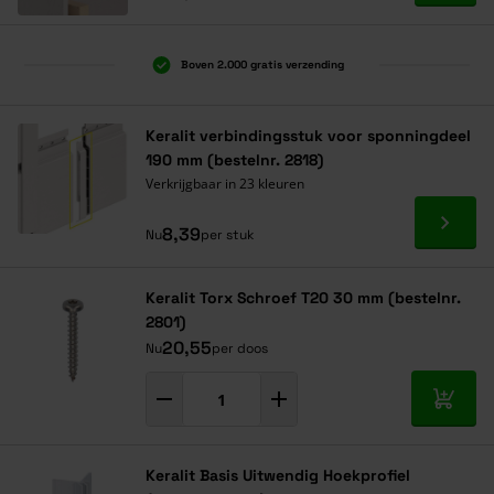
Boven 2.000 gratis verzending
Al 40 jaar dé specialist
Alles onder één dak
Keralit verbindingsstuk voor sponningdeel
190 mm (bestelnr. 2818)
Verkrijgbaar in 23 kleuren
Ga naa
8,39
Nu
per stuk
Keralit Torx Schroef T20 30 mm (bestelnr.
2801)
20,55
Nu
per doos
In mij
Keralit Basis Uitwendig Hoekprofiel