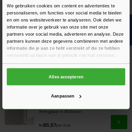
We gebruiken cookies om content en advertenties te
Keralit Verlengd Eindprofiel 17x44 mm
personaliseren, om functies voor social media te bieden
(bestelnr. 2811)
en om ons websiteverkeer te analyseren. Ook delen we
Bouwvakinfo
Verkrijgbaar in 38 kleuren
informatie over je gebruik van onze site met onze
partners voor social media, adverteren en analyse. Deze
Ga naa
55,54
Nu
per stuk
partners kunnen deze gegevens combineren met andere
informatie die je aan ze hebt verstrekt of die ze hebben
verzameld op basis van je gebruik van hun services.
Keralit Trimkraal Aansluitprofiel 17 mm
(bestelnr. 2810)
Verkrijgbaar in 38 kleuren
Alles accepteren
Ga naa
54,00
Nu
per stuk
Aanpassen
Keralit Uitwendig Hoekprofiel 32x32 mm
(bestelnr. 2828)
Verkrijgbaar in 38 kleuren
Ga naa
85,57
Nu
per stuk