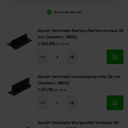
Alles onder één dak
Keralit Ventilatie Startprofiel Horizontaal 22
mm (bestelnr. 2824)
64,55
Nu
per stuk
In mij
Keralit Ventilatie Inhaakstartprofiel 22 mm
(bestelnr. 2864)
51,18
Nu
per stuk
In mij
Keralit Ventilatie Startprofiel Verticaal 50