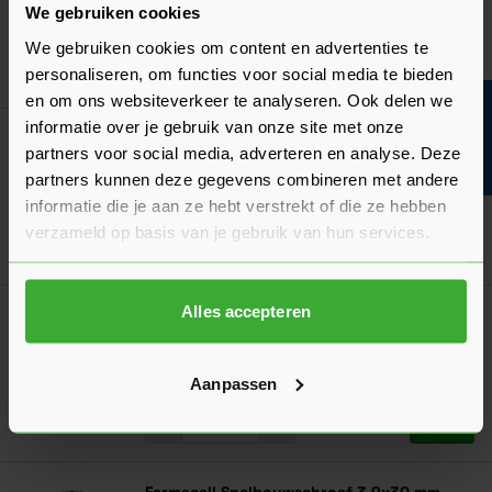
33,70
We gebruiken cookies
Nu
per doos
We gebruiken cookies om content en advertenties te
In mij
personaliseren, om functies voor social media te bieden
en om ons websiteverkeer te analyseren. Ook delen we
Bouwvakinfo
informatie over je gebruik van onze site met onze
Gipsvezelplaatschroef Gefosfateerd 3,9x45
partners voor social media, adverteren en analyse. Deze
mm - Doos à 1000 stuks
partners kunnen deze gegevens combineren met andere
42,45
Nu
per doos
informatie die je aan ze hebt verstrekt of die ze hebben
verzameld op basis van je gebruik van hun services.
In mij
Alles accepteren
Gipsvezelplaatschroef Gefosfateerd 3,9x55
mm - Doos à 1000 stuks
49,27
Nu
per doos
Aanpassen
In mij
Fermacell Snelbouwschroef 3,9x30 mm -