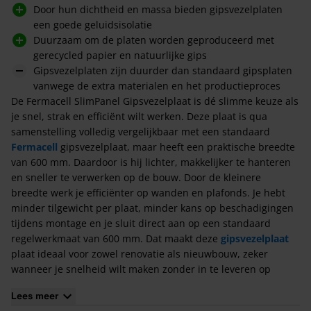
Door hun dichtheid en massa bieden gipsvezelplaten
een goede geluidsisolatie
Duurzaam om de platen worden geproduceerd met
gerecycled papier en natuurlijke gips
Gipsvezelplaten zijn duurder dan standaard gipsplaten
vanwege de extra materialen en het productieproces
De Fermacell SlimPanel Gipsvezelplaat is dé slimme keuze als
je snel, strak en efficiënt wilt werken. Deze plaat is qua
samenstelling volledig vergelijkbaar met een standaard
Fermacell
gipsvezelplaat, maar heeft een praktische breedte
van 600 mm. Daardoor is hij lichter, makkelijker te hanteren
en sneller te verwerken op de bouw. Door de kleinere
breedte werk je efficiënter op wanden en plafonds. Je hebt
minder tilgewicht per plaat, minder kans op beschadigingen
tijdens montage en je sluit direct aan op een standaard
regelwerkmaat van 600 mm. Dat maakt deze
gipsvezelplaat
plaat ideaal voor zowel renovatie als nieuwbouw, zeker
wanneer je snelheid wilt maken zonder in te leveren op
kwaliteit. Wil je de plaat afwerken met stucwerk, tegels of
Lees meer
verf? Dan is het belangrijk om de ondergrond eerst voor te