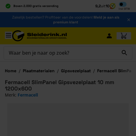
Inclusief b
9,2
uit
10
Boven 2.000 gratis verzending
Incl
BTW
Al 40 jaar dé specialist
Ga naar de inhoud
Zakelijk bestellen? Profiteer van de voordelen!
Meld je aan als
Alles onder één dak
premium klant
Ga naar hoofdinhoud
Home
/
Plaatmaterialen
/
Gipsvezelplaat
/
Fermacell SlimPane
Fermacell SlimPanel Gipsvezelplaat 10 mm
1200x600
Merk:
Fermacell