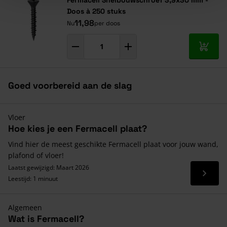
Doos à 250 stuks
11,98
Nu
per doos
In mij
Goed voorbereid aan de slag
Vloer
Hoe kies je een Fermacell plaat?
Vind hier de meest geschikte Fermacell plaat voor jouw wand,
plafond of vloer!
Laatst gewijzigd: Maart 2026
Lees 
Leestijd: 1 minuut
Algemeen
Wat is Fermacell?