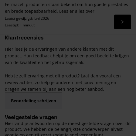
Fermacell producten staan bekend om hun goede prestaties
en brede toepasbaarheid. Lees er alles over!
Laatst gewijzigd: Juni 2026
Lees 
Leestijd: 1 minuut
Klantrecensies
Hier lees je de ervaringen van andere klanten met dit
product. Hun feedback helpt je om een goed beeld te krijgen
van de kwaliteit en het gebruiksgemak.
Heb je zelf ervaring met dit product? Laat dan vooral een
review achter, zo help je anderen met jouw mening en
dragen we samen bij aan een nog beter aanbod.
Beoordeling schrijven
Veelgestelde vragen
Hier vind je antwoorden op de meest gestelde vragen over dit
product. We hebben de belangrijkste onderwerpen alvast
voor je op een rij gezet zodat je snel verder kunt.