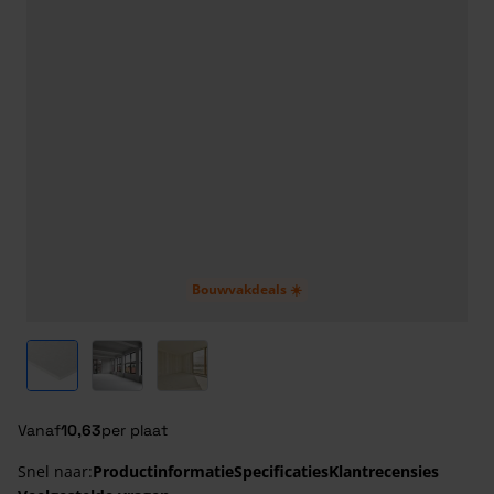
Bouwvakdeals ☀️
View larger image
View larger image
View larger image
Vanaf
10,63
per plaat
Snel naar:
Productinformatie
Specificaties
Klantrecensies