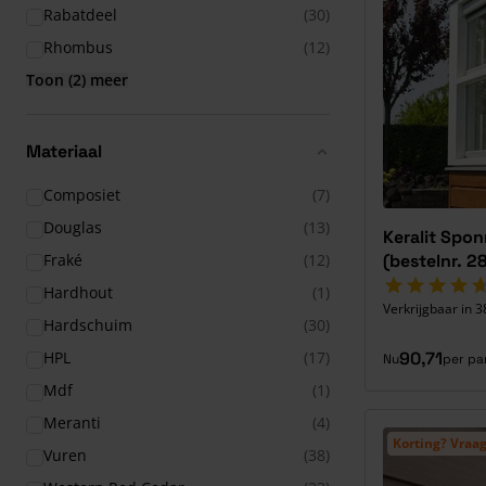
Rabatdeel
(30)
Rhombus
(12)
Toon (2) meer
Materiaal
Composiet
(7)
Douglas
(13)
Keralit Spo
Fraké
(12)
(bestelnr. 2
Hardhout
(1)
Verkrijgbaar in 3
Hardschuim
(30)
HPL
(17)
90,71
Nu
per pa
Mdf
(1)
Meranti
(4)
Korting? Vraag
Vuren
(38)