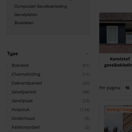
Composiet Gevelbekleding
Gevelplaten
Druk om carrous
Boeidelen
Type
Kunststof
gevelbekledi
Boeideel
(51)
Channelsiding
(11)
Dakrandpaneel
(26)
Per pagina
Gevelpaneel
(48)
Gevelplaat
(23)
Hulpstuk
(124)
Korting? Vraag
Onderhoud
(5)
Palletvoordeel
(2)