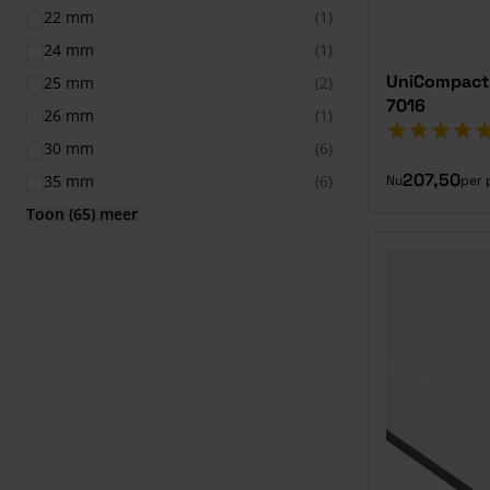
22 mm
(1)
24 mm
(1)
UniCompact 
25 mm
(2)
7016
26 mm
(1)
30 mm
(6)
207,50
35 mm
(6)
Nu
per 
Toon (65) meer