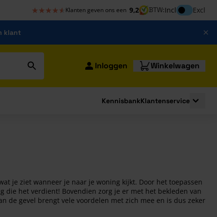
★★★★★
★★★★★
Inclusief bt
9,2
BTW:
Incl
Excl
Klanten geven ons een
m klant
Inloggen
Winkelwagen
Kennisbank
Klantenservice
strating
submenu for Bouwshop
Toggle 
wat je ziet wanneer je naar je woning kijkt. Door het toepassen
ng die het verdient! Bovendien zorg je er met het bekleden van
an de gevel brengt vele voordelen met zich mee en is dus zeker