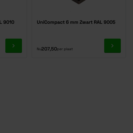
L 9010
UniCompact 6 mm Zwart RAL 9005
Ga naar product
Ga naar p
207,50
Nu
per plaat