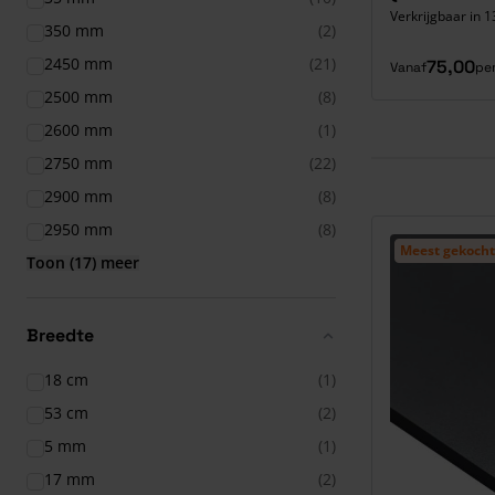
Verkrijgbaar in 1
350 mm
(2)
2450 mm
(21)
75,00
Vanaf
pe
2500 mm
(8)
2600 mm
(1)
2750 mm
(22)
2900 mm
(8)
2950 mm
(8)
Meest gekocht
Toon (17) meer
Breedte
18 cm
(1)
53 cm
(2)
5 mm
(1)
17 mm
(2)