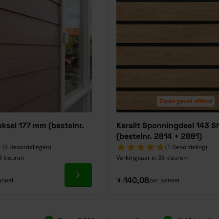
Open gevel effect!
eksel 177 mm (bestelnr.
Keralit Sponningdeel 143 
(bestelnr. 2814 + 2881)
(5 Beoordelingen)
(1 Beoordeling)
3 kleuren
Verkrijgbaar in 38 kleuren
Ga naar product
140,08
aneel
Nu
per paneel