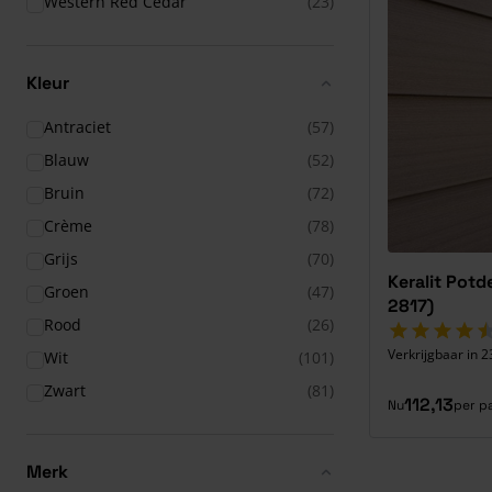
Western Red Cedar
(23)
Kleur
Antraciet
(57)
Blauw
(52)
Bruin
(72)
Crème
(78)
Grijs
(70)
Keralit Potd
Groen
(47)
2817)
Rood
(26)
Verkrijgbaar in 2
Wit
(101)
Zwart
(81)
112,13
Nu
per p
Merk