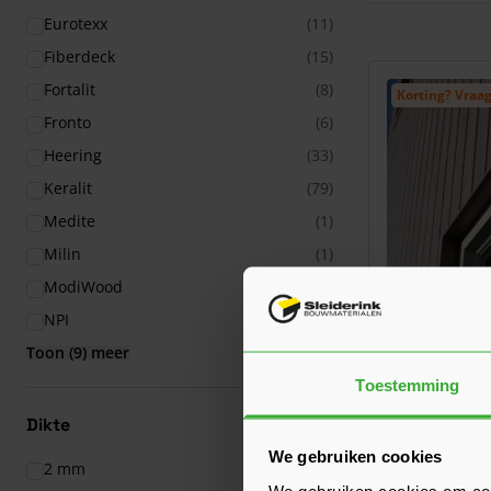
Eurotexx
(11)
Fiberdeck
(15)
Fortalit
(8)
Korting? Vraag
Fronto
(6)
Heering
(33)
Keralit
(79)
Medite
(1)
Milin
(1)
ModiWood
(32)
NPI
(3)
Toon (9) meer
Toestemming
VinyPlus Sp
Dikte
150 mm (bes
We gebruiken cookies
2 mm
(1)
Verkrijgbaar in 2
We gebruiken cookies om cont