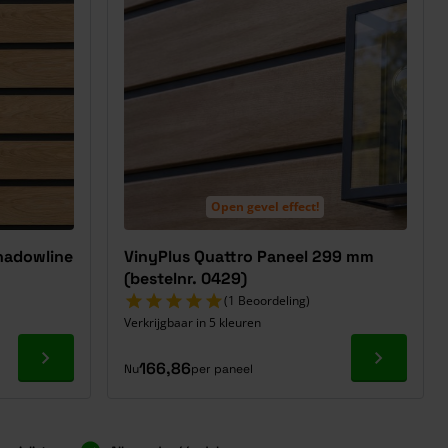
Open gevel effect!
Shadowline
VinyPlus Quattro Paneel 299 mm
(bestelnr. 0429)
(1 Beoordeling)
Verkrijgbaar in 5 kleuren
Ga naar product
Ga naar p
166,86
Nu
per paneel