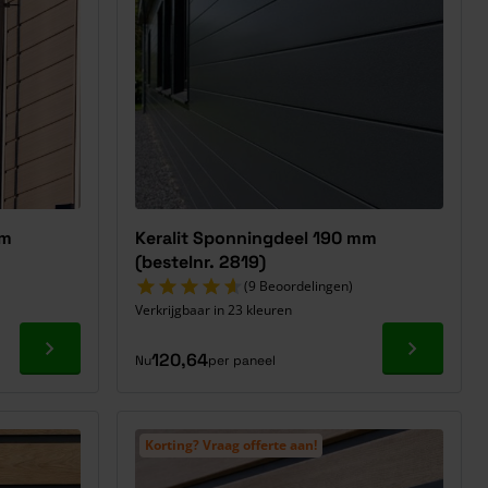
mm
Keralit Sponningdeel 190 mm
(bestelnr. 2819)
(9 Beoordelingen)
Verkrijgbaar in 23 kleuren
Ga naar product
Ga naar p
120,64
Nu
per paneel
Korting? Vraag offerte aan!