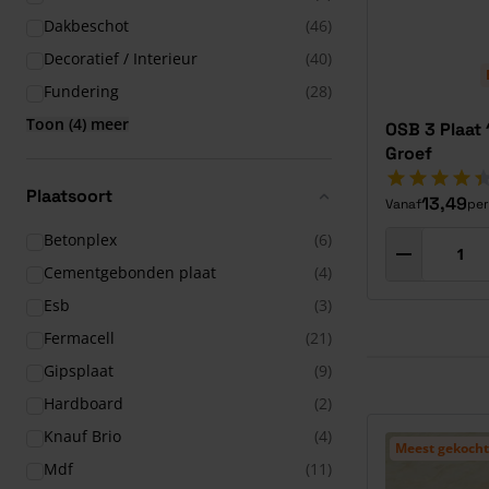
Dakbeschot
(46)
Decoratief / Interieur
(40)
Fundering
(28)
Toon (4) meer
OSB 3 Plaat
Groef
Plaatsoort
13,49
Vanaf
per
Betonplex
(6)
Cementgebonden plaat
(4)
Esb
(3)
Fermacell
(21)
Gipsplaat
(9)
Hardboard
(2)
Knauf Brio
(4)
Meest gekocht
Mdf
(11)