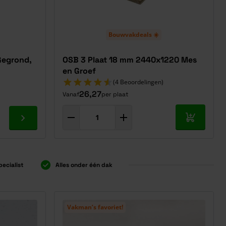
Bouwvakdeals ☀️
Gegrond,
OSB 3 Plaat 18 mm 2440x1220 Mes
en Groef
(4 Beoordelingen)
26,27
Vanaf
per plaat
In mijn w
Ga naar product
pecialist
Alles onder één dak
Vakman’s favoriet!