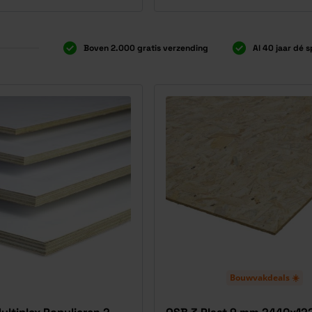
Boven 2.000 gratis verzending
Al 40 jaar dé s
Bouwvakdeals ☀️