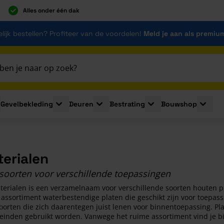
Alles onder één dak
lijk bestellen? Profiteer van de voordelen!
Meld je aan als premiu
Gevelbekleding
Deuren
Bestrating
Bouwshop
for Plaatmaterialen
le submenu for Isolatie
Toggle submenu for Gevelbekleding
Toggle submenu for Deuren
Toggle submenu for Be
Toggle 
erialen
tsoorten voor verschillende toepassingen
terialen is een verzamelnaam voor verschillende soorten houten p
s assortiment waterbestendige platen die geschikt zijn voor toepassi
oorten die zich daarentegen juist lenen voor binnentoepassing. Pl
einden gebruikt worden. Vanwege het ruime assortiment vind je bi