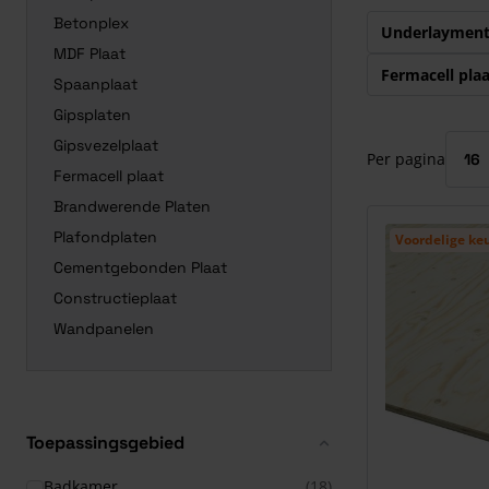
Druk om carrous
Betonplex
Underlayment
MDF Plaat
Fermacell plaa
Spaanplaat
Gipsplaten
Gipsvezelplaat
Per pagina
Fermacell plaat
Brandwerende Platen
Plafondplaten
Voordelige ke
Cementgebonden Plaat
Constructieplaat
Wandpanelen
Toepassingsgebied
Badkamer
(18)