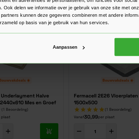
. Ook delen we informatie over je gebruik van onze site met onz
 partners kunnen deze gegevens combineren met andere informat
erzameld op basis van je gebruik van hun services.
Aanpassen
Bouwvakdeals ☀️
Bouwvakdeals ☀️
e Underlayment Halve
Fermacell 2E26 Vloerplate
 2440x610 Mes en Groef
1500x500
(1 Beoordeling)
(1 Beoordeling)
30,99
 plaat
Vanaf
per plaat
In mijn winkelwagen