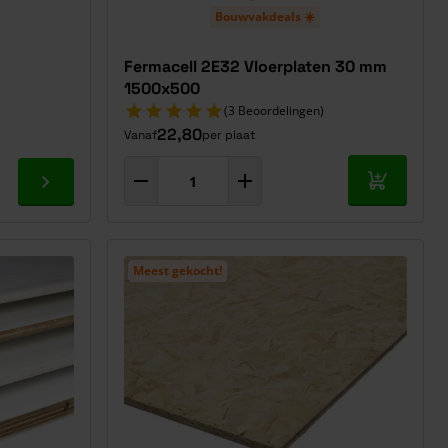
Bouwvakdeals ☀️
Fermacell 2E32 Vloerplaten 30 mm
1500x500
(3 Beoordelingen)
22,80
Vanaf
per plaat
In mijn w
Ga naar product
Meest gekocht!