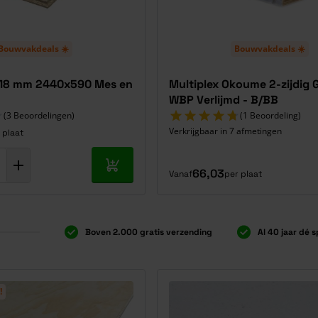
Bouwvakdeals ☀️
Bouwvakdeals ☀️
 18 mm 2440x590 Mes en
Multiplex Okoume 2-zijdig 
WBP Verlijmd - B/BB
(3 Beoordelingen)
(1 Beoordeling)
Verkrijgbaar in 7 afmetingen
 plaat
In mijn winkelwagen
66,03
Vanaf
per plaat
Boven 2.000 gratis verzending
Al 40 jaar dé s
!