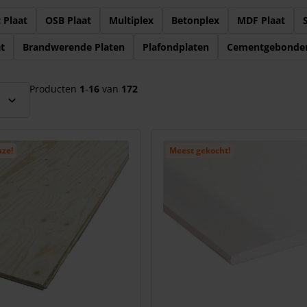
el over te slaan
 Plaat
OSB Plaat
Multiplex
Betonplex
MDF Plaat
t
Brandwerende Platen
Plafondplaten
Cementgebonden
Producten
1
-
16
van
172
uze!
Meest gekocht!