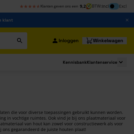
★★★★★
★★★★★
Inclusief bt
9,2
BTW:
Incl
Excl
Klanten geven ons een
m klant
Inloggen
Winkelwagen
Kennisbank
Klantenservice
strating
submenu for Bouwshop
Toggle 
laten die voor diverse toepassingen gebruikt kunnen worden.
ng in vochtige ruimtes. Ook vind je bij ons plaatmateriaal voor
aatmateriaal van hout kan zowel voor constructiewerk als voor
j ons gegarandeerd de juiste houten plaat!