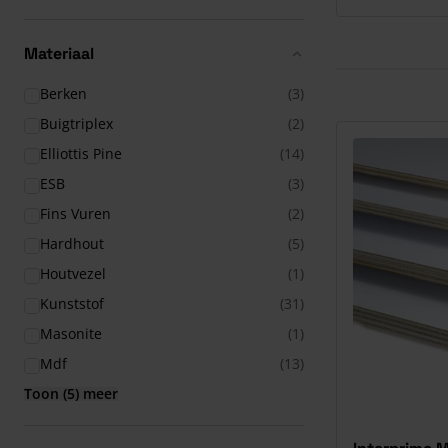
Materiaal
Berken
(3)
Buigtriplex
(2)
Elliottis Pine
(14)
ESB
(3)
Fins Vuren
(2)
Hardhout
(5)
Houtvezel
(1)
Kunststof
(31)
Masonite
(1)
Mdf
(13)
Toon (5) meer