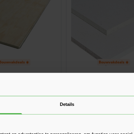
Bouwvakdeals ☀️
Bouwvakdeals ☀️
e Underlayment 18 mm
Fermacell 2E22 Vloerplate
Mes en Groef
1500x500
(6 Beoordelingen)
20,47
 plaat
Vanaf
per plaat
Details
In mijn winkelwagen
ent en advertenties te personaliseren, om functies voor social