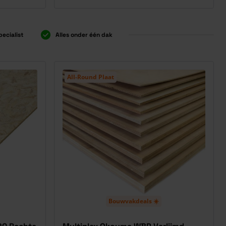
pecialist
Alles onder één dak
All-Round Plaat
Bouwvakdeals ☀️