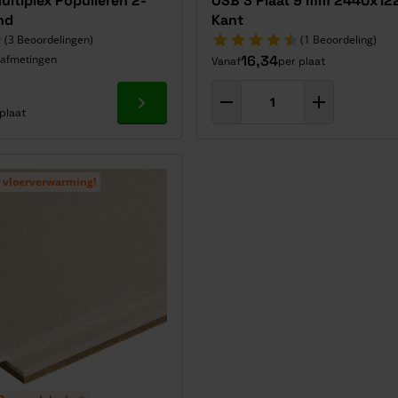
ultiplex Populieren 2-
OSB 3 Plaat 9 mm 2440x12
nd
Kant
(3 Beoordelingen)
(1 Beoordeling)
8 afmetingen
16,34
Vanaf
per plaat
Ga naar product
plaat
 vloerverwarming!