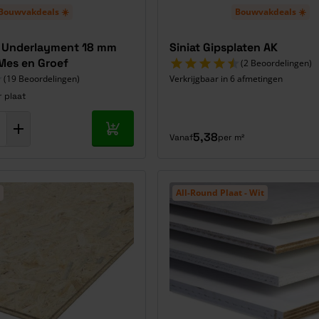
Bouwvakdeals ☀️
Bouwvakdeals ☀️
ne Underlayment 18 mm
Siniat Gipsplaten AK
Mes en Groef
(2 Beoordelingen)
(19 Beoordelingen)
Verkrijgbaar in 6 afmetingen
r plaat
In mijn winkelwagen
5,38
Vanaf
per m²
All-Round Plaat - Wit