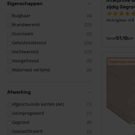
Interprime M
Eigenschappen
zijdig Gegro
producten
Buigbaar
(4)
Verkrijgbaar in 
producten
Brandwerend
(23)
producten
Duurzaam
(3)
51,19
Vanaf
per 
producten
Geluidsisolerend
(24)
producten
Vochtwerend
(17)
producten
Voorgefreesd
(5)
Topkeuze voor
producten
Watervast verlijmd
(8)
Afwerking
Afgeschuinde kanten (AK)
(7)
Geïmpregneerd
(1)
Gegrond
(8)
Geplastificeerd
(2)