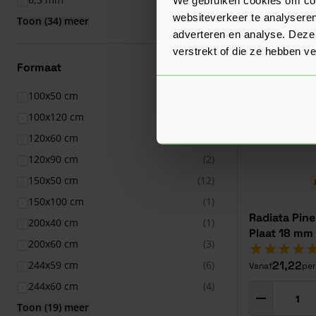
Eenmansplaat
websiteverkeer te analyseren
Toon (34) meer
adverteren en analyse. Deze
verstrekt of die ze hebben v
Formaat
100x50 cm
(3)
100x120 cm
(1)
120x60 cm
(7)
120x90 cm
(2)
150x50 cm
(12)
150x100 cm
(1)
Radiata Pin
200x40 cm
(1)
Plaat 18 mm
200x60 cm
(3)
244x59 cm
(6)
21,22
Vanaf
per
244x60 cm
(4)
Toon (19) meer