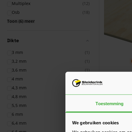
Multiplex
(12)
Osb
(18)
Toon (6) meer
Dikte
3 mm
(1)
3,2 mm
(1)
3,6 mm
(1)
Radiata Pin
4 mm
(3)
2440x1220 
4,3 mm
(1)
41,03
Vanaf
per
4,8 mm
(1)
Toestemming
5,5 mm
(1)
6 mm
(3)
We gebruiken cookies
6,4 mm
(1)
6,5 mm
(1)
We gebruiken cookies om cont