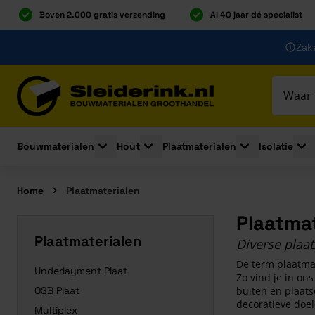
Boven 2.000 gratis verzending
Al 40 jaar dé specialist
Ga naar de inhoud
Zake
Ga naar hoofdinhoud
Bouwmaterialen
Hout
Plaatmaterialen
Isolatie
Toggle submenu for Bouwmaterialen
Toggle submenu for Hout
Toggle submenu 
Togg
Home
Plaatmaterialen
Plaatmat
Plaatmaterialen
Diverse plaa
De term plaatma
Underlayment Plaat
Zo vind je in on
OSB Plaat
buiten en plaats
decoratieve doel
Multiplex