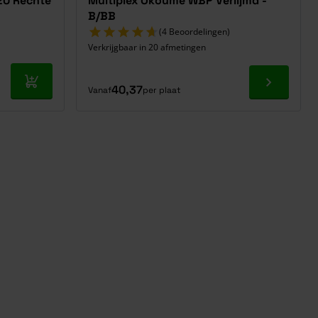
20 Rechte
Multiplex Okoume WBP Verlijmd -
B/BB
(4 Beoordelingen)
Verkrijgbaar in 20 afmetingen
In mijn winkelwagen
Ga naar p
40,37
Vanaf
per plaat