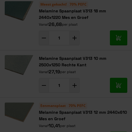
Meest gekocht!
70% PEFC
Melamine Spaanplaat V313 18 mm
2440x1220 Mes en Groef
26,68
Vanaf
per plaat
In mij
Melamine Spaanplaat V313 10 mm
2500x1250 Rechte Kant
27,19
Vanaf
per plaat
In mij
Eenmansplaat
70% PEFC
Melamine Spaanplaat V313 12 mm 2440x610
Mes en Groef
10,41
Vanaf
per plaat