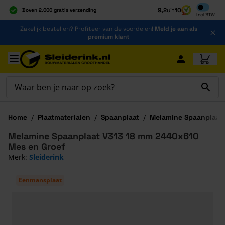
Inclusief b
9,2
uit
10
Boven 2.000 gratis verzending
Incl
BTW
Al 40 jaar dé specialist
Ga naar de inhoud
Zakelijk bestellen? Profiteer van de voordelen!
Meld je aan als
Alles onder één dak
premium klant
Ga naar hoofdinhoud
Home
/
Plaatmaterialen
/
Spaanplaat
/
Melamine Spaanplaat
Melamine Spaanplaat V313 18 mm 2440x610
Mes en Groef
Merk:
Sleiderink
Eenmansplaat