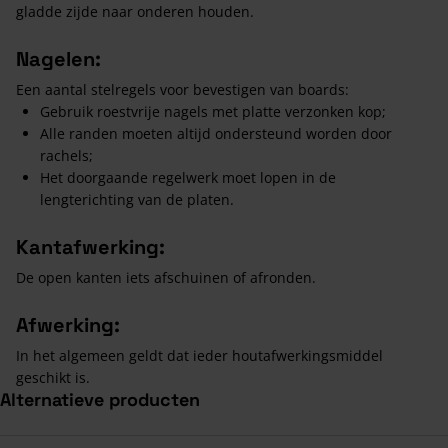
gladde zijde naar onderen houden.
Nagelen:
Een aantal stelregels voor bevestigen van boards:
Gebruik roestvrije nagels met platte verzonken kop;
Alle randen moeten altijd ondersteund worden door
rachels;
Het doorgaande regelwerk moet lopen in de
lengterichting van de platen.
Kantafwerking:
De open kanten iets afschuinen of afronden.
Afwerking:
In het algemeen geldt dat ieder houtafwerkingsmiddel
geschikt is.
Alternatieve producten
Navigeren door de elementen van de carrousel is mogelijk met de ta
Druk om carrousel over te slaan
Druk op om naar carrouselnavigatie te gaan