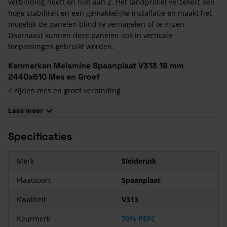
verbinding heeft en niet aan 2. Het tandprofiel verzekert een
hoge stabiliteit en een gemakkelijke installatie en maakt het
mogelijk de panelen blind te vernagelen of te vijzen.
Daarnaast kunnen deze panelen ook in verticale
toepassingen gebruikt worden.
Kenmerken Melamine Spaanplaat V313 18 mm
2440x610 Mes en Groef
4 zijden mes en groef verbinding
Grote impactweerstand
Lees meer
Reiniging van de vloer is uiterst gemakkelijk
Extra sterk
Specificaties
Stabiel
Schroefvast
Merk
Sleiderink
Gemakkelijk te verwerken
Plaatsoort
Spaanplaat
Kwaliteit
V313
Keurmerk
70% PEFC