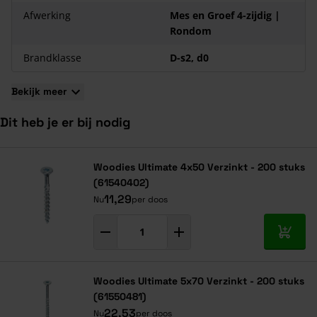
Afwerking
Mes en Groef 4-zijdig |
Rondom
Brandklasse
D-s2, d0
Bekijk meer
Dit heb je er bij nodig
Navigeren door de elementen van de carrousel is mogelijk met de ta
Druk om carrousel over te slaan
Druk op om naar carrouselnavigatie te gaan
Woodies Ultimate 4x50 Verzinkt - 200 stuks
(61540402)
11,29
Nu
per doos
In mij
Woodies Ultimate 5x70 Verzinkt - 200 stuks
(61550481)
22,53
Nu
per doos