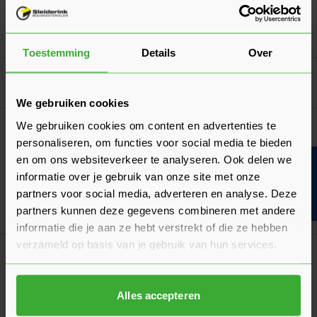
In mij
Toestemming
Details
Over
Goed voorbereid aan de slag
We gebruiken cookies
We gebruiken cookies om content en advertenties te
Algemeen
De kwaliteitsklasse van plaatmateriaal
personaliseren, om functies voor social media te bieden
en om ons websiteverkeer te analyseren. Ook delen we
Bouwvakinfo
In dit artikel lees je alles over de kwaliteitsklasse per
informatie over je gebruik van onze site met onze
plaatmateriaal.
partners voor social media, adverteren en analyse. Deze
Laatst gewijzigd: Februari 2026
partners kunnen deze gegevens combineren met andere
Lees 
Leestijd: 1 minuut
informatie die je aan ze hebt verstrekt of die ze hebben
Klantrecensies
verzameld op basis van je gebruik van hun services.
Hier lees je de ervaringen van andere klanten met dit
product. Hun feedback helpt je om een goed beeld te krijgen
Alles accepteren
van de kwaliteit en het gebruiksgemak.