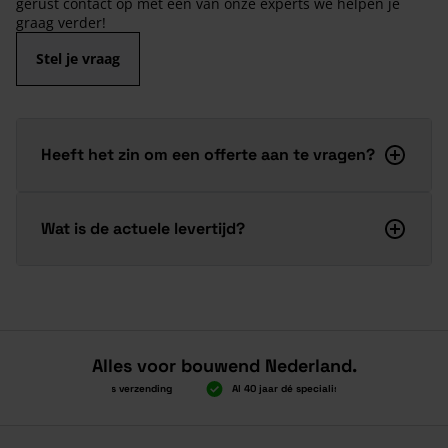
gerust contact op met een van onze experts we helpen je
graag verder!
Stel je vraag
Heeft het zin om een offerte aan te vragen?
Wat is de actuele levertijd?
Alles voor bouwend Nederland.
Boven 2.000 gratis verzending
Al 40 jaar dé specialist
Alles ond
Boven 2.000 gratis verzending
Al 40 jaar dé specialist
Alles ond