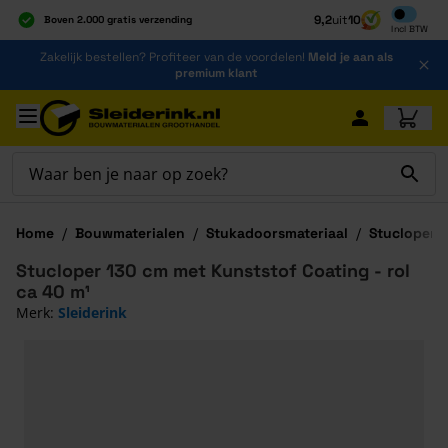
Inclusief b
9,2
uit
10
Boven 2.000 gratis verzending
Incl
BTW
Al 40 jaar dé specialist
Ga naar de inhoud
Zakelijk bestellen? Profiteer van de voordelen!
Meld je aan als
Alles onder één dak
premium klant
Ga naar hoofdinhoud
Home
/
Bouwmaterialen
/
Stukadoorsmateriaal
/
Stucloper 
Stucloper 130 cm met Kunststof Coating - rol
ca 40 m¹
Merk:
Sleiderink