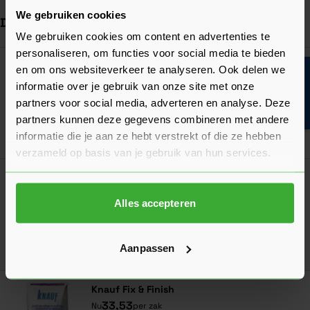
We gebruiken cookies
Dit vind je misschien ook handig
We gebruiken cookies om content en advertenties te
personaliseren, om functies voor social media te bieden
Navigeren door de elementen van de carrousel is mogelijk met de ta
Druk om carrousel over te slaan
Druk op om naar carrouselnavigatie te gaan
Stucloper Tape Oranje - 50 mm x 33 m¹
en om ons websiteverkeer te analyseren. Ook delen we
Bouwvakinfo
(7525900305)
informatie over je gebruik van onze site met onze
7,96
Nu
per rol
partners voor social media, adverteren en analyse. Deze
partners kunnen deze gegevens combineren met andere
In mij
informatie die je aan ze hebt verstrekt of die ze hebben
verzameld op basis van je gebruik van hun services.
Knauf MP 75 Engis
(1 Beoordeling)
Alles accepteren
15,49
Nu
per zak
In mij
Aanpassen
Knauf Fix & Finish
33,53
Nu
per zak