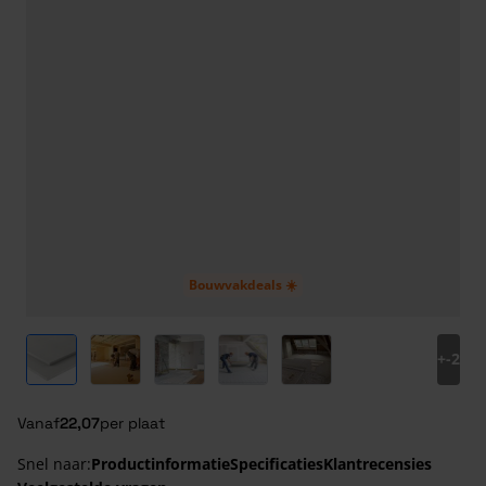
Bouwvakdeals ☀️
View larger image
View larger image
View larger image
View larger image
View larger image
+
-2
Vanaf
22,07
per plaat
Snel naar:
Productinformatie
Specificaties
Klantrecensies