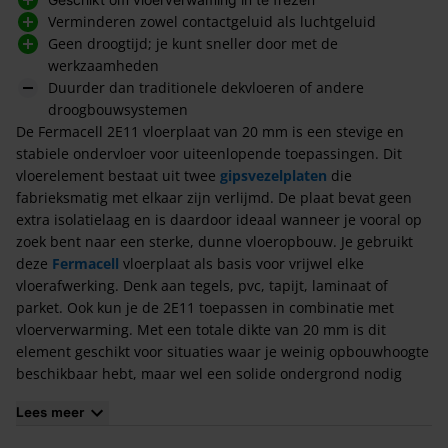
Verminderen zowel contactgeluid als luchtgeluid
Geen droogtijd; je kunt sneller door met de
werkzaamheden
Duurder dan traditionele dekvloeren of andere
droogbouwsystemen
De Fermacell 2E11 vloerplaat van 20 mm is een stevige en
stabiele ondervloer voor uiteenlopende toepassingen. Dit
vloerelement bestaat uit twee
gipsvezelplaten
die
fabrieksmatig met elkaar zijn verlijmd. De plaat bevat geen
extra isolatielaag en is daardoor ideaal wanneer je vooral op
zoek bent naar een sterke, dunne vloeropbouw. Je gebruikt
deze
Fermacell
vloerplaat als basis voor vrijwel elke
vloerafwerking. Denk aan tegels, pvc, tapijt, laminaat of
parket. Ook kun je de 2E11 toepassen in combinatie met
vloerverwarming. Met een totale dikte van 20 mm is dit
element geschikt voor situaties waar je weinig opbouwhoogte
beschikbaar hebt, maar wel een solide ondergrond nodig
hebt.
Lees meer
Toepassingen Fermacell 2E11 Vloerplaten 20 mm