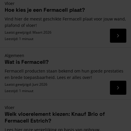
Vloer
Hoe kies je een Fermacell plaat?
Vind hier de meest geschikte Fermacell plaat voor jouw wand,
plafond of vloer!
Laatst gewijzigd: Maart 2026
Lees 
Leestijd: 1 minuut
Algemeen
Wat is Fermacell?
Fermacell producten staan bekend om hun goede prestaties
en brede toepasbaarheid. Lees er alles over!
Laatst gewijzigd: Juni 2026
Lees 
Leestijd: 1 minuut
Vloer
Welk vloerelement kiezen: Knauf Brio of
Fermacell Estrich?
Lees hier onze vergelijking op basis van opbouw,