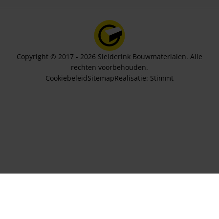
Copyright © 2017 - 2026 Sleiderink Bouwmaterialen. Alle
rechten voorbehouden.
Cookiebeleid
Sitemap
Realisatie:
Stimmt
Aantal platen
22,75
In winkelwagen