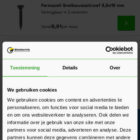
Fermacell Snelbouwschroef 3,9x19 mm
Verkrijgbaar in 2 varianten
Ga naa
8,81
Vanaf
per doos
Fermacell Egalisatiekorrels
29,17
Nu
per zak
Toestemming
Details
Over
In mij
Fermacell Beschermingsfolie
We gebruiken cookies
175,00
Nu
per rol
We gebruiken cookies om content en advertenties te
personaliseren, om functies voor social media te bieden
In mij
en om ons websiteverkeer te analyseren. Ook delen we
Bouwvakinfo
informatie over je gebruik van onze site met onze
partners voor social media, adverteren en analyse. Deze
Fermacell Diepgrond
partners kunnen deze gegevens combineren met andere
117,90
Nu
per jerrycan