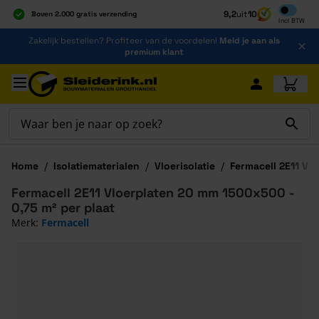
Inclusief b
9,2
uit
10
Boven 2.000 gratis verzending
Incl
BTW
Al 40 jaar dé specialist
Ga naar de inhoud
Zakelijk bestellen? Profiteer van de voordelen!
Meld je aan als
Alles onder één dak
premium klant
Ga naar hoofdinhoud
Home
/
Isolatiematerialen
/
Vloerisolatie
/
Fermacell 2E11 Vl
Fermacell 2E11 Vloerplaten 20 mm 1500x500 -
0,75 m² per plaat
Merk:
Fermacell