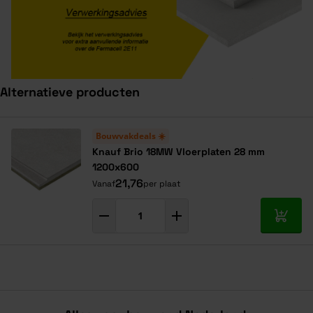
Alternatieve producten
Navigeren door de elementen van de carrousel is mogelijk met de ta
Druk om carrousel over te slaan
Bouwvakdeals ☀️
Knauf Brio 18MW Vloerplaten 28 mm
1200x600
21,76
Vanaf
per plaat
In mij