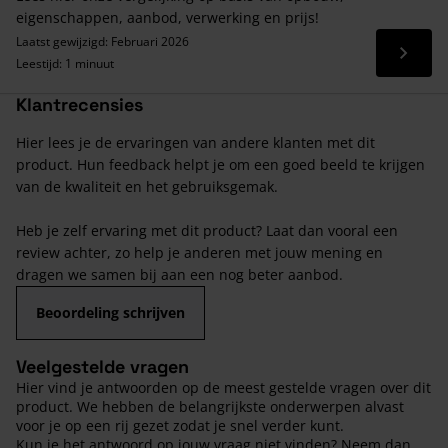
eigenschappen, aanbod, verwerking en prijs!
Laatst gewijzigd: Februari 2026
Lees 
Leestijd: 1 minuut
Klantrecensies
Hier lees je de ervaringen van andere klanten met dit
product. Hun feedback helpt je om een goed beeld te krijgen
van de kwaliteit en het gebruiksgemak.
Heb je zelf ervaring met dit product? Laat dan vooral een
review achter, zo help je anderen met jouw mening en
dragen we samen bij aan een nog beter aanbod.
Beoordeling schrijven
Veelgestelde vragen
Hier vind je antwoorden op de meest gestelde vragen over dit
product. We hebben de belangrijkste onderwerpen alvast
voor je op een rij gezet zodat je snel verder kunt.
Kun je het antwoord op jouw vraag niet vinden? Neem dan