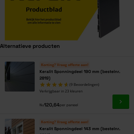
Alternatieve producten
Navigeren door de elementen van de carrousel is mogelijk met de ta
Druk om carrousel over te slaan
Druk op om naar carrouselnavigatie te gaan
Korting? Vraag offerte aan!
Keralit Sponningdeel 190 mm (bestelnr.
2819)
(9 Beoordelingen)
Verkrijgbaar in 23 kleuren
Ga naa
120,64
Nu
per paneel
Korting? Vraag offerte aan!
Keralit Sponningdeel 143 mm (bestelnr.