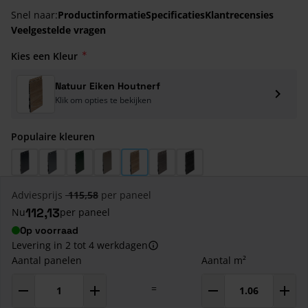
Snel naar:
Productinformatie
Specificaties
Klantrecensies
Veelgestelde vragen
Kies een Kleur
Natuur Eiken Houtnerf
Klik om opties te bekijken
Populaire kleuren
Antraciet Houtnerf (RAL 7016)
Basaltgrijs Houtnerf (RAL 7012)
Donkergroen Houtnerf (RAL 6009)
Kwartsgrijs Houtnerf (RAL 7039)
Natuur Eiken Houtnerf
Taupe Eiken Houtnerf
Zwart Eiken Houtnerf
Adviesprijs
115,58
per paneel
112,13
Nu
per paneel
Op voorraad
Levering in 2 tot 4 werkdagen
Aantal panelen
Aantal m²
=