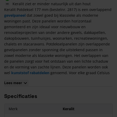
Keralit ziet er minder natuurlijk uit dan hout
Keralit Potdeksel 177 mm (bestelnr. 2817) is een overlappend
gevelpaneel
dat zowel goed bij klassieke als moderne
woningen past. Deze panelen worden horizontaal
gemonteerd en zijn ideaal voor nieuwbouw en
renovatieprojecten van onder andere gevels, dakkapellen,
dakopbouwen, tuinhuisjes, woonarken, recreatiewoningen,
chalets en stacaravans. Potdekselpanelen zijn overlappende
gevelpanelen zonder sponning die uitstekend passen in
zowel moderne als klassieke woningen. Het overlappen van
de panelen zorgt voor het ontstaan van een lichte schaduw
en de vorming van zachte lijnen. Deze panelen worden ook
wel
kunststof rabatdelen
genoemd. Voor elke graad Celsius
temperatuurverandering zet het materiaal
0,026 millimeter
Lees meer
per meter
uit (of krimpt bij afkoeling). Voor afwijkende maten
kan een offerte worden aangevraagd op de website.
Specificaties
Welke hulpprofielen horen bij Keralit Potdeksel 177
mm?
Merk
Keralit
In het assortiment van
Keralit
vind je diverse hulpstukken die