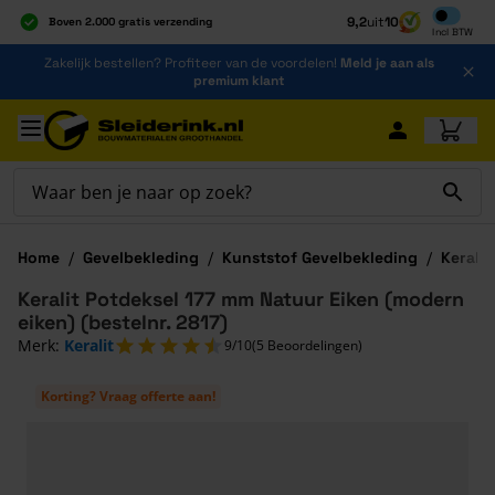
Inclusief b
9,2
uit
10
Boven 2.000 gratis verzending
Incl
BTW
Al 40 jaar dé specialist
Ga naar de inhoud
Zakelijk bestellen? Profiteer van de voordelen!
Meld je aan als
Alles onder één dak
premium klant
Ga naar hoofdinhoud
Home
/
Gevelbekleding
/
Kunststof Gevelbekleding
/
Keralit
Keralit Potdeksel 177 mm Natuur Eiken (modern
eiken) (bestelnr. 2817)
Merk:
Keralit
9/10
(5 Beoordelingen)
Korting? Vraag offerte aan!