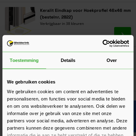
Keralit Eindkap voor Hoekprofiel 46x46 mm
(bestelnr. 2822)
Verkrijgbaar in 38 kleuren
Ga naa
5,76
Nu
per stuk
Keralit Verlengd Eindprofiel 17x44 mm
Toestemming
Details
Over
(bestelnr. 2811)
Verkrijgbaar in 38 kleuren
Ga naa
55,54
We gebruiken cookies
Nu
per stuk
We gebruiken cookies om content en advertenties te
personaliseren, om functies voor social media te bieden
Keralit Folie Kleurstift (bestelnr. 2862)
en om ons websiteverkeer te analyseren. Ook delen we
Verkrijgbaar in 17 kleuren
Bouwvakinfo
informatie over je gebruik van onze site met onze
Ga naa
32,55
Nu
per stuk
partners voor social media, adverteren en analyse. Deze
partners kunnen deze gegevens combineren met andere
informatie die je aan ze hebt verstrekt of die ze hebben