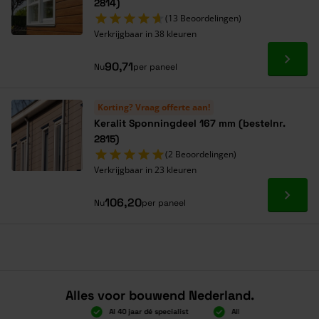
2814)
(13 Beoordelingen)
Verkrijgbaar in 38 kleuren
Ga naa
90,71
Nu
per paneel
Korting? Vraag offerte aan!
Keralit Sponningdeel 167 mm (bestelnr.
2815)
(2 Beoordelingen)
Verkrijgbaar in 23 kleuren
Ga naa
106,20
Nu
per paneel
Alles voor bouwend Nederland.
ratis verzending
Al 40 jaar dé specialist
Alles onder één dak