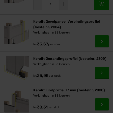
In mij
Keralit Gevelpaneel Verbindingsprofiel
(bestelnr. 2804)
Verkrijgbaar in 38 kleuren
Ga naa
35,67
Nu
per stuk
Keralit Omrandingsprofiel (bestelnr. 2809)
Verkrijgbaar in 38 kleuren
Ga naa
25,96
Nu
per stuk
Keralit Eindprofiel 17 mm (bestelnr. 2806)
Verkrijgbaar in 38 kleuren
Ga naa
38,51
Nu
per stuk