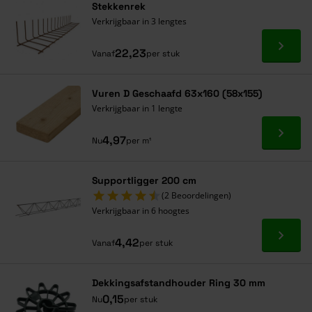
Stekkenrek
Verkrijgbaar in 3 lengtes
Ga naa
22,23
Vanaf
per stuk
Vuren D Geschaafd 63x160 (58x155)
Verkrijgbaar in 1 lengte
Ga naa
4,97
Nu
per m¹
Supportligger 200 cm
(2 Beoordelingen)
Verkrijgbaar in 6 hoogtes
Ga naa
4,42
Vanaf
per stuk
Dekkingsafstandhouder Ring 30 mm
0,15
Nu
per stuk