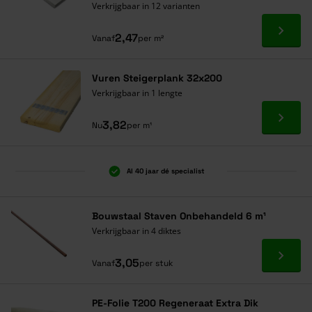
Verkrijgbaar in 12 varianten
Ga naa
2,47
Vanaf
per m²
Vuren Steigerplank 32x200
Verkrijgbaar in 1 lengte
Ga naa
3,82
Nu
per m¹
Al 40 jaar dé specialist
Bouwstaal Staven Onbehandeld 6 m¹
Verkrijgbaar in 4 diktes
Ga naa
3,05
Vanaf
per stuk
PE-Folie T200 Regeneraat Extra Dik