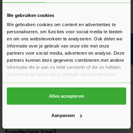
We gebruiken cookies
We gebruiken cookies om content en advertenties te
personaliseren, om functies voor social media te bieden
en om ons websiteverkeer te analyseren. Ook delen we
Bouwvakinfo
informatie over je gebruik van onze site met onze
partners voor social media, adverteren en analyse. Deze
partners kunnen deze gegevens combineren met andere
informatie die je aan ze hebt verstrekt of die ze hebben
verzameld op basis van je gebruik van hun services.
onder. De vorstranden spelen hier een belangrijke rol in het
voorkomen van bevriezing van de onderliggende grond.
Alles accepteren
Daarnaast zorgt de vorstrand er ook voor dat het gebouw
stevig op zijn plek blijft staan en niet verzakt.
Aanpassen
Wanneer pas je een vorstrand
fundering toe?