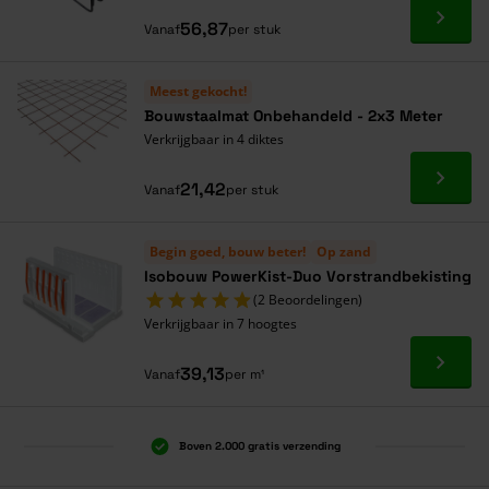
Ga naa
56,87
Vanaf
per stuk
Meest gekocht!
Bouwstaalmat Onbehandeld - 2x3 Meter
Verkrijgbaar in 4 diktes
Ga naa
21,42
Vanaf
per stuk
Begin goed, bouw beter!
Op zand
Isobouw PowerKist-Duo Vorstrandbekisting
(2 Beoordelingen)
Verkrijgbaar in 7 hoogtes
Ga naa
39,13
Vanaf
per m¹
Boven 2.000 gratis verzending
Al 40 jaar dé specialist