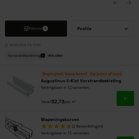
Druk om carrousel over te slaan
Filteren
1
JE GEKOZEN FILTERS
Vorstrandfundering
Wis alles
×
Begin goed, bouw beter!
Op palen of zand
Augustinus V-Kist Vorstrandbekisting
Verkrijgbaar in 12 varianten
Ga naa
32,73
Vanaf
per m¹
Wapeningskorven
(2 Beoordelingen)
Verkrijgbaar in 15 varianten