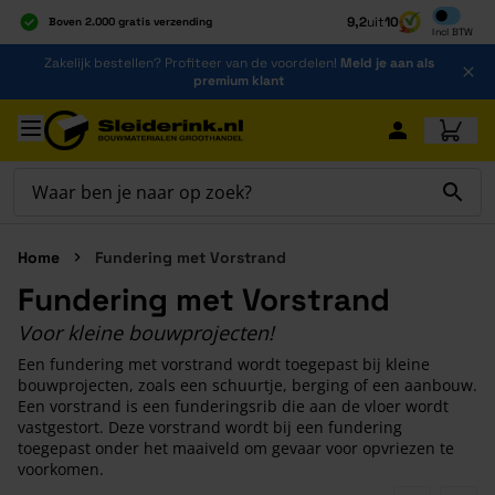
Inclusief b
9,2
uit
10
Boven 2.000 gratis verzending
Incl
BTW
Al 40 jaar dé specialist
Ga naar de inhoud
Zakelijk bestellen? Profiteer van de voordelen!
Meld je aan als
Alles onder één dak
premium klant
Ga naar hoofdinhoud
Home
Fundering met Vorstrand
Fundering met Vorstrand
Voor kleine bouwprojecten!
Een fundering met vorstrand wordt toegepast bij kleine
bouwprojecten, zoals een schuurtje, berging of een aanbouw.
Een vorstrand is een funderingsrib die aan de vloer wordt
vastgestort. Deze vorstrand wordt bij een fundering
toegepast onder het maaiveld om gevaar voor opvriezen te
voorkomen.