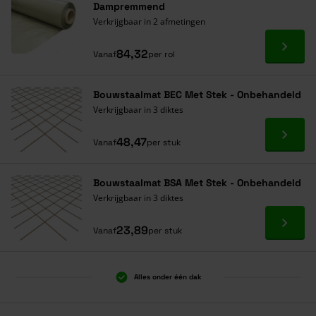
Dampremmend
Verkrijgbaar in 2 afmetingen
Ga naa
84,32
Vanaf
per rol
Bouwstaalmat BEC Met Stek - Onbehandeld
Verkrijgbaar in 3 diktes
Ga naa
48,47
Vanaf
per stuk
Bouwstaalmat BSA Met Stek - Onbehandeld
Verkrijgbaar in 3 diktes
Ga naa
23,89
Vanaf
per stuk
Alles onder één dak