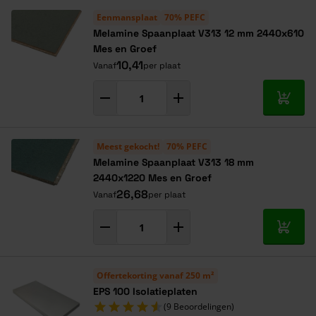
Alles onder één dak
Eenmansplaat
70% PEFC
Melamine Spaanplaat V313 12 mm 2440x610
Mes en Groef
10,41
Vanaf
per plaat
In mij
Meest gekocht!
70% PEFC
Melamine Spaanplaat V313 18 mm
2440x1220 Mes en Groef
26,68
Vanaf
per plaat
In mij
Offertekorting vanaf 250 m²
EPS 100 Isolatieplaten
(9 Beoordelingen)