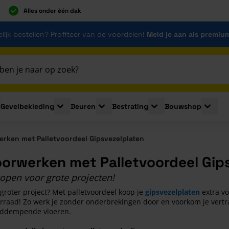
Alles onder één dak
lijk bestellen? Profiteer van de voordelen!
Meld je aan als premiu
Gevelbekleding
Deuren
Bestrating
Bouwshop
for Plaatmaterialen
le submenu for Isolatie
Toggle submenu for Gevelbekleding
Toggle submenu for Deuren
Toggle submenu for Be
Toggle 
rken met Palletvoordeel Gipsvezelplaten
oorwerken met Palletvoordeel Gip
open voor grote projecten!
groter project? Met palletvoordeel koop je
gipsvezelplaten
extra vo
rraad! Zo werk je zonder onderbrekingen door en voorkom je vertra
uiddempende vloeren.