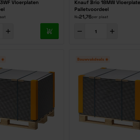
23WF Vloerplaten
Knauf Brio 18MW Vloerplat
el
Palletvoordeel
21,76
laat
Nu
per plaat
In mijn winkelwagen
 ☀️
Bouwvakdeals ☀️