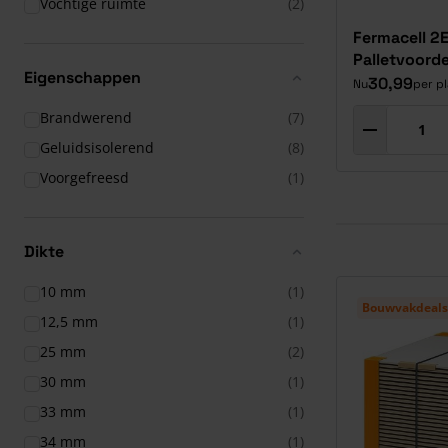
Vochtige ruimte
(2)
Fermacell 2
Palletvoorde
Eigenschappen
30,99
Nu
per p
producten
Brandwerend
(7)
producten
Geluidsisolerend
(8)
product
Voorgefreesd
(1)
Dikte
10 mm
(1)
Bouwvakdeals
12,5 mm
(1)
25 mm
(2)
30 mm
(1)
33 mm
(1)
34 mm
(1)