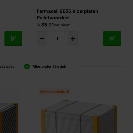
Fermacell 2E35 Vloerplaten
Palletvoordeel
35,31
Nu
per plaat
In mijn winkelwagen
In mijn w
pecialist
Alles onder één dak
Bouwvakdeals ☀️