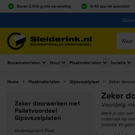
Boven 2.000 gratis verzending
Al 40 jaar dé specialist
Ga naar de inhoud
Zake
Ga naar hoofdinhoud
Bouwmaterialen
Hout
Plaatmaterialen
Isolatie
Toggle submenu for Bouwmaterialen
Toggle submenu for Hout
Toggle submenu 
Togg
Home
Plaatmaterialen
Gipsvezelplaat
Zeker doorwe
Zeker d
Zeker doorwerken met
Voordelig ink
Palletvoordeel
Werk je aan een 
Gipsvezelplaten
materiaal op voo
stabiele en gel
Underlayment Plaat