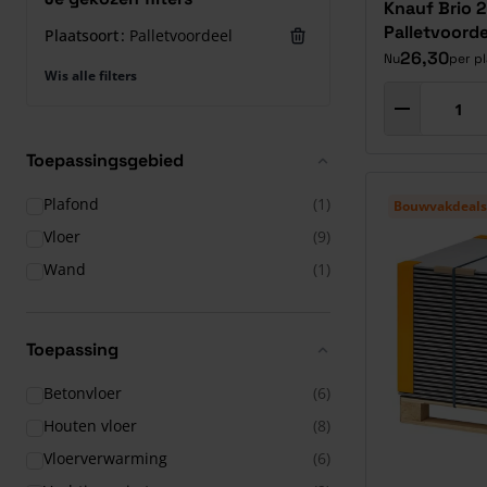
Knauf Brio 
Palletvoorde
Plaatsoort
Palletvoordeel
26,30
Nu
per p
Wis alle filters
Toepassingsgebied
Plafond
(1)
Bouwvakdeals
Vloer
(9)
Wand
(1)
Toepassing
Betonvloer
(6)
Houten vloer
(8)
Vloerverwarming
(6)