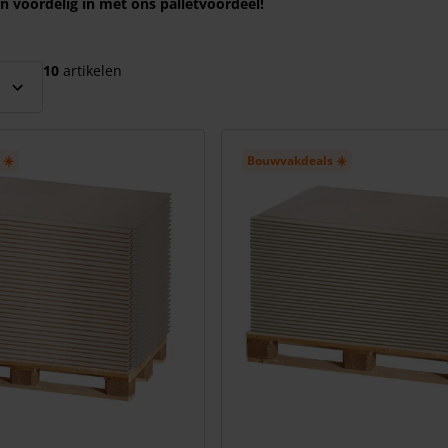
n voordelig in met ons palletvoordeel!
el over te slaan
10
artikelen
 ☀️
Bouwvakdeals ☀️