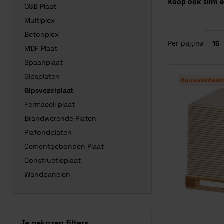
Koop óók slim e
OSB Plaat
Druk om carrous
Multiplex
Betonplex
Per pagina
MDF Plaat
Spaanplaat
Gipsplaten
Bouwvakdeals
Gipsvezelplaat
Fermacell plaat
Brandwerende Platen
Plafondplaten
Cementgebonden Plaat
Constructieplaat
Wandpanelen
Je gekozen filters