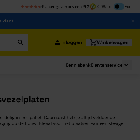
★★★★★
★★★★★
Inclusief bt
9,2
BTW:
Incl
Excl
Klanten geven ons een
m klant
Inloggen
Winkelwagen
Kennisbank
Klantenservice
strating
submenu for Bouwshop
Toggle 
svezelplaten
ordelig in per pallet. Daarnaast heb je altijd voldoende
ging op de bouw. Ideaal voor het plaatsen van een stevige,