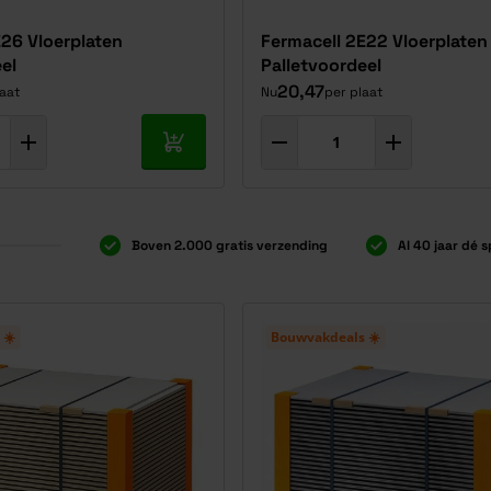
E26 Vloerplaten
Fermacell 2E22 Vloerplaten
el
Palletvoordeel
20,47
laat
Nu
per plaat
In mijn winkelwagen
Boven 2.000 gratis verzending
Al 40 jaar dé s
 ☀️
Bouwvakdeals ☀️