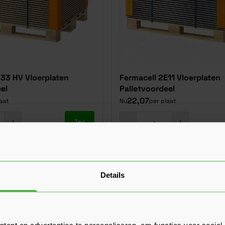
E33 HV Vloerplaten
Fermacell 2E11 Vloerplaten
el
Palletvoordeel
22,07
aat
Nu
per plaat
In mijn winkelwagen
 ☀️
Details
ent en advertenties te personaliseren, om functies voor social