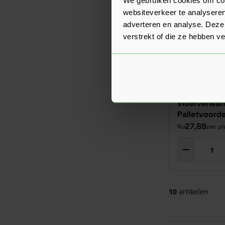
websiteverkeer te analyseren
adverteren en analyse. Deze
verstrekt of die ze hebben v
Fermacell T
Vloerverwa
Palletvoorde
27,88
Nu
per pl
10
artikelen