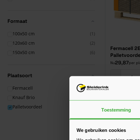
Formaat
100x50 cm
(1)
120x60 cm
(2)
Fermacell 2
150x50 cm
(6)
Palletvoorde
29,87
Nu
per pl
Plaatsoort
Fermacell
(21)
Knauf Brio
(4)
Bouwvakdeals
Palletvoordeel
(10)
Toestemming
We gebruiken cookies
We gebruiken cookies om cont