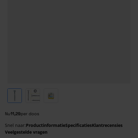
View larger image
View larger image
View larger image
Nu
11,29
per doos
Snel naar:
Productinformatie
Specificaties
Klantrecensies
Veelgestelde vragen