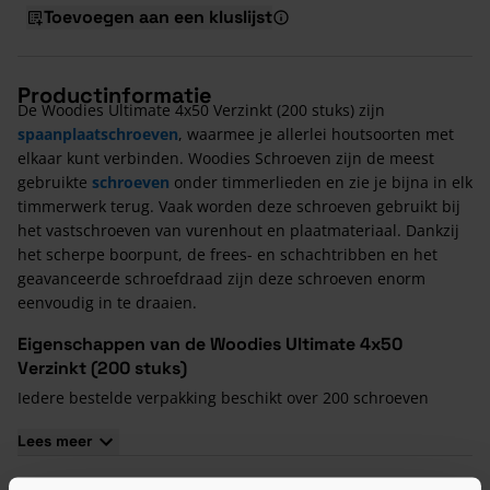
Toevoegen aan een kluslijst
Productinformatie
De Woodies Ultimate 4x50 Verzinkt (200 stuks) zijn
spaanplaatschroeven
, waarmee je allerlei houtsoorten met
elkaar kunt verbinden. Woodies Schroeven zijn de meest
gebruikte
schroeven
onder timmerlieden en zie je bijna in elk
timmerwerk terug. Vaak worden deze schroeven gebruikt bij
het vastschroeven van vurenhout en plaatmateriaal. Dankzij
het scherpe boorpunt, de frees- en schachtribben en het
geavanceerde schroefdraad zijn deze schroeven enorm
eenvoudig in te draaien.
Eigenschappen van de Woodies Ultimate 4x50
Verzinkt (200 stuks)
Iedere bestelde verpakking beschikt over 200 schroeven
Gebruik bitmaat T20 voor het indraaien van deze schroef
Lees meer
Iedere verpakking Woodies Schroeven is voorzien van een
bijbehorend bitje