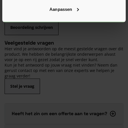
Heb je zelf ervaring met dit product? Laat dan vooral een
Aanpassen
review achter, zo help je anderen met jouw mening en
dragen we samen bij aan een nog beter aanbod.
Beoordeling schrijven
Veelgestelde vragen
Hier vind je antwoorden op de meest gestelde vragen over dit
product. We hebben de belangrijkste onderwerpen alvast
voor je op een rij gezet zodat je snel verder kunt.
Kun je het antwoord op jouw vraag niet vinden? Neem dan
gerust contact op met een van onze experts we helpen je
graag verder!
Stel je vraag
Heeft het zin om een offerte aan te vragen?