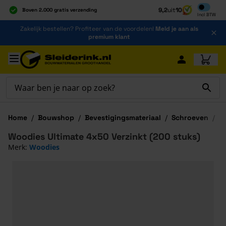
Inclusief b
9,2
uit
10
Boven 2.000 gratis verzending
Incl
BTW
Al 40 jaar dé specialist
Ga naar de inhoud
Zakelijk bestellen? Profiteer van de voordelen!
Meld je aan als
Alles onder één dak
premium klant
Ga naar hoofdinhoud
Home
/
Bouwshop
/
Bevestigingsmateriaal
/
Schroeven
/
W
Woodies Ultimate 4x50 Verzinkt (200 stuks)
Merk:
Woodies