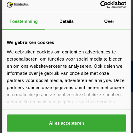
Specificaties
Deze schroef heeft een verzonken kop
Merk
Woodies
Toestemming
Details
Over
Afmeting
4 x 50 mm
Schroefdikte
4 mm
We gebruiken cookies
Schroeflengte
50 mm
We gebruiken cookies om content en advertenties te
personaliseren, om functies voor social media te bieden
Draadlengte
30 mm
en om ons websiteverkeer te analyseren. Ook delen we
Bouwvakinfo
Schroefkop
Verzonken kop
informatie over je gebruik van onze site met onze
partners voor social media, adverteren en analyse. Deze
Bekijk meer
partners kunnen deze gegevens combineren met andere
informatie die je aan ze hebt verstrekt of die ze hebben
Klantrecensies
verzameld op basis van je gebruik van hun services.
Hier lees je de ervaringen van andere klanten met dit
product. Hun feedback helpt je om een goed beeld te krijgen
Alles accepteren
van de kwaliteit en het gebruiksgemak.