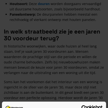
Houtsoort:
Deze
deuren
worden doorgaans vervaardigd
uit duurzame houtsoorten, zoals bijvoorbeeld hardhout.
Paneelontwerp:
De deurpanelen hebben meestal een
rechthoekig of vierkant ontwerp met houten panelen.
In welk straatbeeld zie je een jaren
30 voordeur terug?
In historische woonwijken, waar oude huizen al heel lang
staan, tref je vaak jaren 30 voordeuren aan. Mensen
waarderen de prachtige stijl van die periode en willen de
oude charme behouden. Zelfs bij nieuwbouwhuizen maken
mensen bewust de keuze voor jaren 30 voordeuren, omdat ze
verlangen naar de uitstraling van een woning uit die tijd.
Soms kan het voorkomen dat het interieur van een woning is
ingericht in de sfeer van de jaren ’30, maar deze stijl niet
zichtbaar is aan de buitenkant. In dit geval biedt een jaren 30
voordeur een perfecte oplossing. Hierdoor wordt de jaren ‘30
stijl ook aan de buitenkant van de woning zichtbaar.