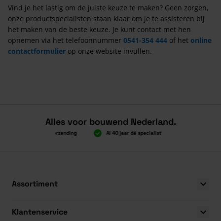
Vind je het lastig om de juiste keuze te maken? Geen zorgen,
onze productspecialisten staan klaar om je te assisteren bij
het maken van de beste keuze. Je kunt contact met hen
opnemen via het telefoonnummer
0541-354 444
of het
online
contactformulier
op onze website invullen.
Alles voor bouwend Nederland.
Boven 2.000 gratis verzending
Al 40 jaar dé specialist
Alles onder é
Boven 2.000 gratis verzending
Al 40 jaar dé specialist
Alles onder é
Assortiment
Klantenservice