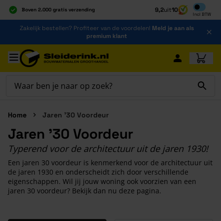
Inclusief b
9,2
uit
10
Boven 2.000 gratis verzending
Incl
BTW
Al 40 jaar dé specialist
Ga naar de inhoud
Zakelijk bestellen? Profiteer van de voordelen!
Meld je aan als
Alles onder één dak
premium klant
Ga naar hoofdinhoud
Home
Jaren '30 Voordeur
Jaren '30 Voordeur
Typerend voor de architectuur uit de jaren 1930!
Een jaren 30 voordeur is kenmerkend voor de architectuur uit
de jaren 1930 en onderscheidt zich door verschillende
eigenschappen. Wil jij jouw woning ook voorzien van een
jaren 30 voordeur? Bekijk dan nu deze pagina.
Druk om carrousel over te slaan