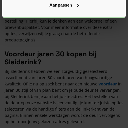
Aanpassen
Je kunt jouw jaren 30 voordeur bij Sleiderink verder
aanpassen door extra opties te kiezen bij het plaatsen van je
bestelling. Hierbij kun je denken aan een weldorpel of een
brievenbuspakket. Voor meer informatie over deze extra
opties, verwijzen wij je graag naar de betreffende
productpagina’s.
Voordeur jaren 30 kopen bij
Sleiderink?
Bij Sleiderink hebben we een zorgvuldig geselecteerd
assortiment van jaren 30 voordeuren van hoogwaardige
kwaliteit. Of je nu op zoek bent naar een nieuwe
voordeur
in
jaren 30 stijl of van plan bent om je oude deur te vervangen,
bij Sleiderink ben je aan het juiste adres. Het bestellen van
de deur op onze website is eenvoudig. Je kunt de juiste opties
selecteren via de handige filters aan de linkerkant van de
pagina. Binnen enkele werkdagen wordt de deur vervolgens
op het door jouw gekozen adres geleverd.