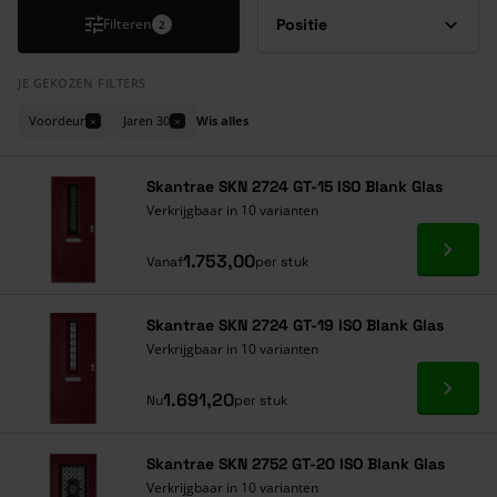
Filteren
2
JE GEKOZEN FILTERS
Voordeur
Jaren 30
Wis alles
×
×
Skantrae SKN 2724 GT-15 ISO Blank Glas
Verkrijgbaar in 10 varianten
Ga naa
1.753,00
Vanaf
per stuk
Skantrae SKN 2724 GT-19 ISO Blank Glas
Verkrijgbaar in 10 varianten
Ga naa
1.691,20
Nu
per stuk
Skantrae SKN 2752 GT-20 ISO Blank Glas
Verkrijgbaar in 10 varianten