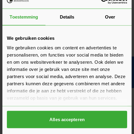
Wat is ons aanbod voordeuren
jaren 30?
Toestemming
Details
Over
In ons assortiment bieden wij hoogwaardige jaren 30
voordeuren aan met diverse opties. Je kunt kiezen uit
We gebruiken cookies
verschillende breedtes, hoogtes en draairichtingen om de
voordeur perfect aan te passen aan jouw wensen. Onze
We gebruiken cookies om content en advertenties te
standaard voordeur jaren 30 wordt geleverd in de kleur grijs,
personaliseren, om functies voor social media te bieden
wat je de mogelijkheid geeft om deze naar eigen smaak te
en om ons websiteverkeer te analyseren. Ook delen we
Bouwvakinfo
schilderen. Het schilderen van een deur is een haalbaar
informatie over je gebruik van onze site met onze
project, en met de tips uit ons kennisbankartikel
‘Een deur
partners voor social media, adverteren en analyse. Deze
schilderen: zo doe je dat!’
moet dit goedkomen. Doorgaans
partners kunnen deze gegevens combineren met andere
worden jaren 30 voordeuren geschilderd in natuurlijke
informatie die je aan ze hebt verstrekt of die ze hebben
kleuren die passen bij de aardetinten die populair waren in
verzameld op basis van je gebruik van hun services.
die tijd, zoals groen, beige of crème. Maar natuurlijk kun je
de
buitendeur
schilderen in elke kleur die jouw persoonlijke
voorkeur heeft.
Alles accepteren
Maak jouw voordeur jaren 30 compleet bij
Sleiderink!