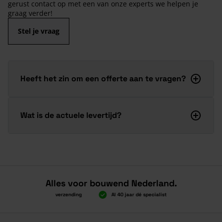
gerust contact op met een van onze experts we helpen je
graag verder!
Stel je vraag
Heeft het zin om een offerte aan te vragen?
Wat is de actuele levertijd?
Alles voor bouwend Nederland.
Boven 2.000 gratis verzending
Al 40 jaar dé specialist
Alles onder 
Boven 2.000 gratis verzending
Al 40 jaar dé specialist
Alles onder 