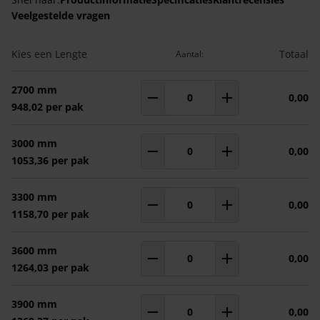
Veelgestelde vragen
Gegroepeerde productitems
Kies een Lengte
Totaal
Aantal:
2700 mm
0,00
Aantal
pakken
948,02 per pak
3000 mm
0,00
Aantal
pakken
1053,36 per pak
3300 mm
0,00
Aantal
pakken
1158,70 per pak
3600 mm
0,00
Aantal
pakken
1264,03 per pak
3900 mm
0,00
Aantal
pakken