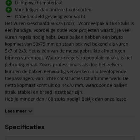
Lichtgewicht materiaal
Voordeliger dan andere houtsoorten
Onbehandeld gevoelig voor vocht
Het Vuren Geschaafd 50x75 (2x3) – Voordeelpak á 168 Stuks is
een handige, voordelige optie voor projecten waarbij je veel
vuren regels nodig hebt. Deze balken hebben een bruto
kopmaat van 50x75 mm en staan ook wel bekend als vuren
5x7 of 2x3. Het is één van de meest gebruikte afmetingen
binnen vurenhout. Wat deze regels zo populair maakt, is het
gebruiksgemak. Zowel professionals als doe-het-zelvers
kunnen de balken eenvoudig verwerken in uiteenlopende
toepassingen, van lichte constructies tot aftimmerwerk. De
netto kopmaat komt uit op 44x70 mm, waardoor de balken
strak, stabiel en breed inzetbaar zijn.
Heb je minder dan 168 stuks nodig? Bekijk dan onze losse
Vuren Geschaafd 50x75 (2x3)
.
Lees meer
Kenmerken van het Vuren Geschaafd 50x75 (2x3) –
Voordeelpak á 168 Stuks
Specificaties
Verkrijgbaar per pak van 168 stuks.