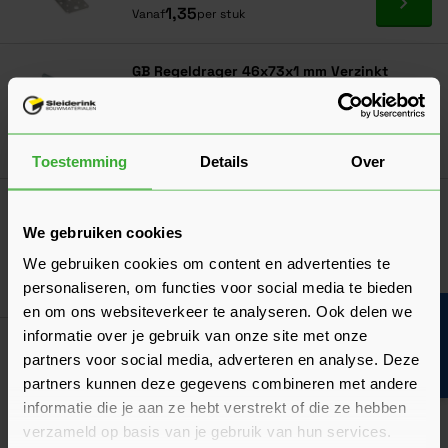
Ga naa
1,35
Vanaf
per stuk
GB Regeldrager 46x73x1 mm Verzinkt
(17225046)
In mij
Toestemming
Details
Over
Bahco Barracuda handzaag 55 cm
19,36
Nu
per stuk
We gebruiken cookies
We gebruiken cookies om content en advertenties te
In mij
personaliseren, om functies voor social media te bieden
en om ons websiteverkeer te analyseren. Ook delen we
Bouwvakinfo
informatie over je gebruik van onze site met onze
Dé oplossing bij slecht weer!
partners voor social media, adverteren en analyse. Deze
Afdekzeil
partners kunnen deze gegevens combineren met andere
Verkrijgbaar in 7 afmetingen
informatie die je aan ze hebt verstrekt of die ze hebben
verzameld op basis van je gebruik van hun services.
Ga naa
7,17
Vanaf
per stuk