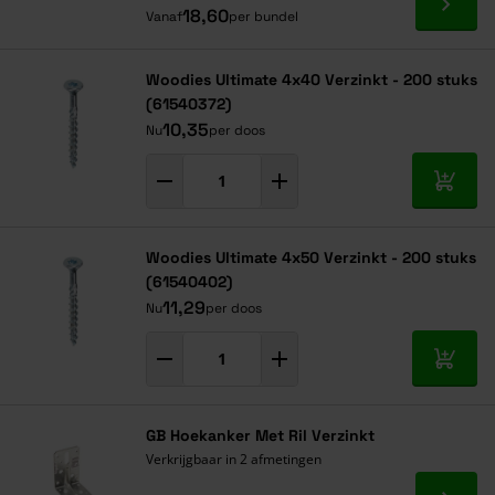
Ga naa
18,60
Vanaf
per bundel
Woodies Ultimate 4x40 Verzinkt - 200 stuks
(61540372)
10,35
Nu
per doos
In mij
Woodies Ultimate 4x50 Verzinkt - 200 stuks
(61540402)
11,29
Nu
per doos
In mij
GB Hoekanker Met Ril Verzinkt
Verkrijgbaar in 2 afmetingen