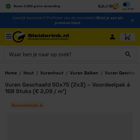
Inclusief b
9,2
uit
10
Boven 2.000 gratis verzending
Incl
BTW
Al 40 jaar dé specialist
Ga naar de inhoud
Zakelijk bestellen? Profiteer van de voordelen!
Meld je aan als
Alles onder één dak
premium klant
Ga naar hoofdinhoud
Home
/
Hout
/
Vurenhout
/
Vuren Balken
/
Vuren Geschaafd
Vuren Geschaafd 50x75 (2x3) – Voordeelpak á
168 Stuks (€ 2,09 / m¹)
Bouwvakdeals ☀️