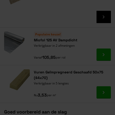
Populaire keuze!
Miofol 125 AV Dampdicht
Verkrijgbaar in 2 afmetingen
Ga naa
105,85
Vanaf
per rol
Vuren Geïmpregneerd Geschaafd 50x75
(44x70)
Verkrijgbaar in 5 lengtes
Ga naa
3,53
Nu
per m¹
Goed voorbereid aan de slag