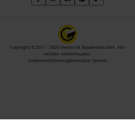
Copyright © 2017 - 2026 Sleiderink Bouwmaterialen. Alle
rechten voorbehouden.
Cookiebeleid
Sitemap
Realisatie:
Stimmt
Aantal bundels
288,87