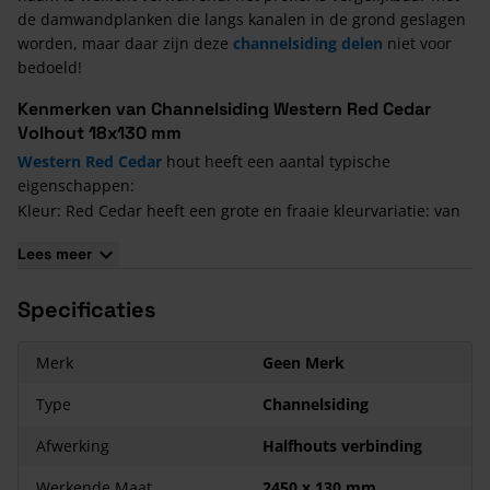
de damwandplanken die langs kanalen in de grond geslagen
worden, maar daar zijn deze
channelsiding delen
niet voor
bedoeld!
Kenmerken van Channelsiding Western Red Cedar
Volhout 18x130 mm
Western Red Cedar
hout heeft een aantal typische
eigenschappen:
Kleur: Red Cedar heeft een grote en fraaie kleurvariatie: van
lichtgeel tot roodbruin.
Lees meer
Duurzaamheid: het hout is van nature erg duurzaam
(duurzaamheidsklasse 2).
Specificaties
Impregneerbaarheid: het is moeilijk te impregneren, maar
vanwege zijn duurzaamheid is dit ook niet nodig.
Merk
Geen Merk
Gewicht: Red Cedar is erg licht (volumieke massa: 370 kg/m3).
Bewerken: met de hand en machinaal is Red Cedar goed te
Type
Channelsiding
bewerken. Het gereedschap dient wel scherp te zijn.
Afwerking
Halfhouts verbinding
Spijkers en schroeven: deze zijn eenvoudig aan te brengen,
maar het is wel aan te bevelen om gegroefde spijkers te
Werkende Maat
2450 x 130 mm