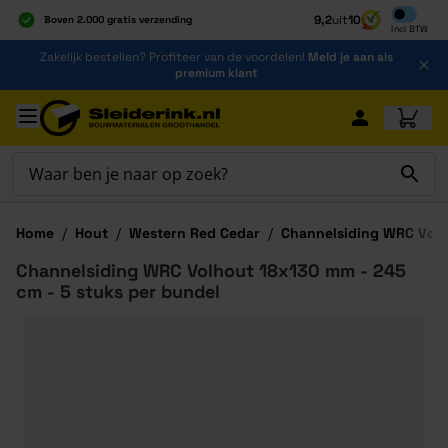
Inclusief b
9,2
uit
10
Boven 2.000 gratis verzending
Incl
BTW
Al 40 jaar dé specialist
Ga naar de inhoud
Zakelijk bestellen? Profiteer van de voordelen!
Meld je aan als
Alles onder één dak
premium klant
Ga naar hoofdinhoud
Home
/
Hout
/
Western Red Cedar
/
Channelsiding WRC Vol
Channelsiding WRC Volhout 18x130 mm - 245
cm - 5 stuks per bundel