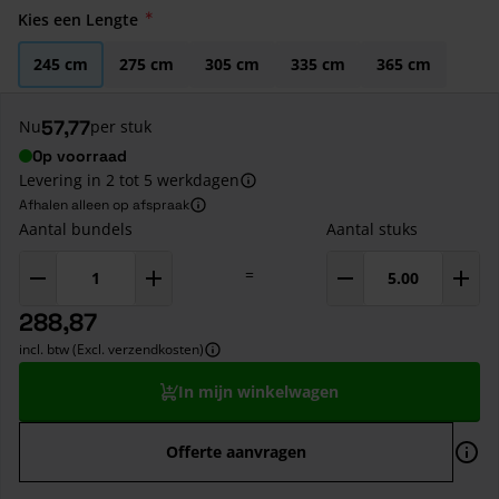
Kies een Lengte
245 cm
275 cm
305 cm
335 cm
365 cm
57,77
Nu
per stuk
Op voorraad
Levering in 2 tot 5 werkdagen
Afhalen alleen op afspraak
Aantal bundels
Aantal stuks
=
288,87
incl. btw (Excl. verzendkosten)
In mijn winkelwagen
Offerte aanvragen