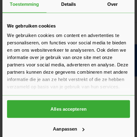
Toestemming
Details
Over
Ga naa
1,84
Nu
per m¹
We gebruiken cookies
Ringnagels BK RVS Zwart
We gebruiken cookies om content en advertenties te
Verkrijgbaar in 2 lengtes
personaliseren, om functies voor social media te bieden
en om ons websiteverkeer te analyseren. Ook delen we
Ga naa
Bouwvakinfo
50,96
Vanaf
per doos
informatie over je gebruik van onze site met onze
partners voor social media, adverteren en analyse. Deze
Vuren Ventilatielat Geïmpregneerd 28x45
partners kunnen deze gegevens combineren met andere
Verkrijgbaar in 1 lengte
informatie die je aan ze hebt verstrekt of die ze hebben
verzameld op basis van je gebruik van hun services.
Ga naa
2,47
Nu
per m¹
Bahco Barracuda handzaag 55 cm
Alles accepteren
19,36
Nu
per stuk
Aanpassen
In mij