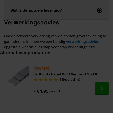
Wat is de actuele levertijd?
Verwerkingsadvies
Om de correcte verwerking van de houten gevelbekleding te
garanderen, hebben we een handig
verwerkingsadvies
opgesteld waarin alles stap voor stap wordt uitgelegd.
Alternatieve producten
Navigeren door de elementen van de carrousel is mogelijk met de ta
Druk om carrousel over te slaan
70% PEFC
Halfhouts Rabat WRC Gegrond 18x130 mm
(1 Beoordeling)
Ga naa
84,95
Nu
per stuk