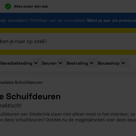
Alles onder één dak
lijk bestellen? Profiteer van de voordelen!
Meld je aan als premiu
Gevelbekleding
Deuren
Bestrating
Bouwshop
for Plaatmaterialen
le submenu for Isolatie
Toggle submenu for Gevelbekleding
Toggle submenu for Deuren
Toggle submenu for Be
Toggle 
assieke Schuifdeuren
ke Schuifdeuren
raktisch!
ifdeuren van Sleiderink staan niet alleen mooi in het interieur; ze 
an deze schuifdeuren? Ontdek nu de mogelijkheden voor deze deure