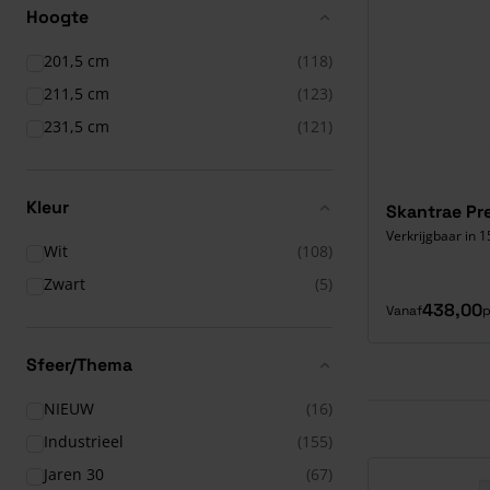
Hoogte
201,5 cm
(118)
211,5 cm
(123)
231,5 cm
(121)
Kleur
Skantrae Pr
Verkrijgbaar in 1
Wit
(108)
Zwart
(5)
438,00
Vanaf
p
Sfeer/Thema
NIEUW
(16)
Industrieel
(155)
Jaren 30
(67)