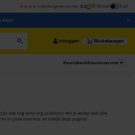
★★★★★
★★★★★
Inclusief bt
9,2
BTW:
Incl
Excl
Klanten geven ons een
m klant
Inloggen
Winkelwagen
Kennisbank
Klantenservice
strating
submenu for Bouwshop
Toggle 
zijn ook nog eens erg praktisch! Wil je weten wat alle
n in jouw interieur en bekijk deze pagina!