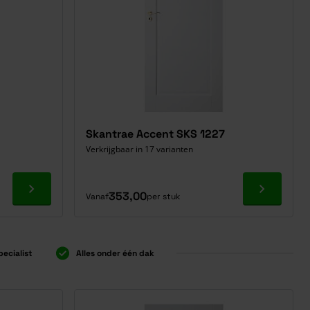
Skantrae Accent SKS 1227
Verkrijgbaar in 17 varianten
Ga naar product
Ga naar p
353,00
Vanaf
per stuk
pecialist
Alles onder één dak