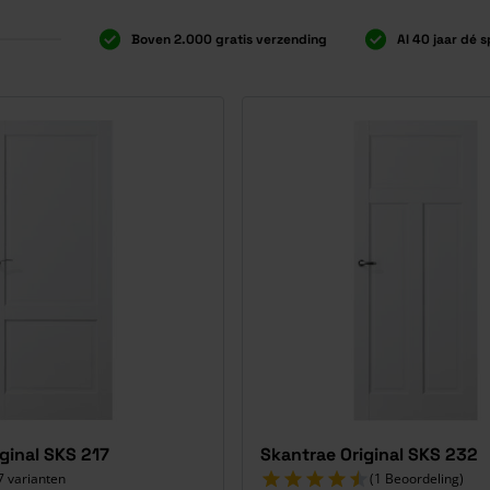
Boven 2.000 gratis verzending
Al 40 jaar dé s
ginal SKS 217
Skantrae Original SKS 232
7 varianten
(1 Beoordeling)