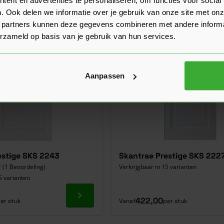
. Ook delen we informatie over je gebruik van onze site met onz
 partners kunnen deze gegevens combineren met andere informat
erzameld op basis van je gebruik van hun services.
Aanpassen
estige SKS 2243
Skantrae Prestige SKS 222
(1 Beoordeling)
Verkrijgbaar in 15 varianten
5 varianten
Ga naar product
422,00
er stuk
Vanaf
per stuk