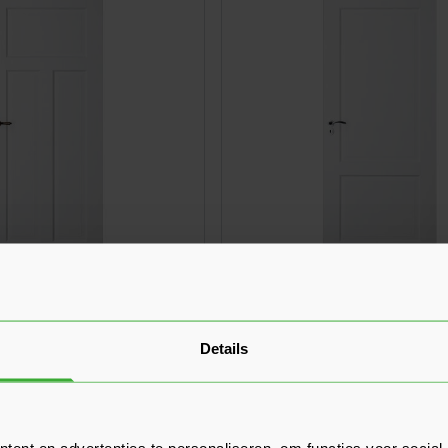
cent SKS 1232
Skantrae Accent SKS 1217
5 varianten
(1 Beoordeling)
Verkrijgbaar in 17 varianten
Details
Ga naar product
360,00
er stuk
Vanaf
per stuk
ent en advertenties te personaliseren, om functies voor social