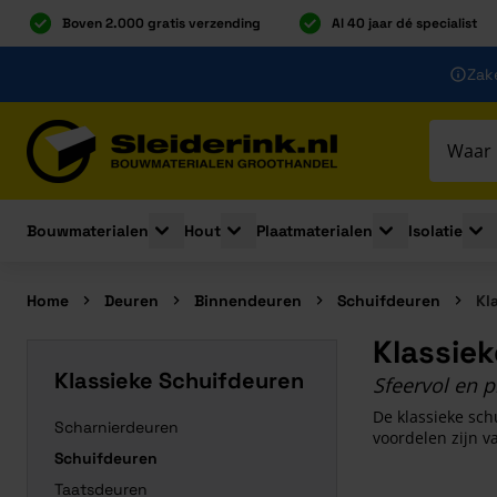
Boven 2.000 gratis verzending
Al 40 jaar dé specialist
Ga naar de inhoud
Zake
Ga naar hoofdinhoud
Bouwmaterialen
Hout
Plaatmaterialen
Isolatie
Toggle submenu for Bouwmaterialen
Toggle submenu for Hout
Toggle submenu 
Togg
Home
Deuren
Binnendeuren
Schuifdeuren
Kl
Klassie
Klassieke Schuifdeuren
Sfeervol en p
De klassieke schu
Scharnierdeuren
voordelen zijn v
Schuifdeuren
Taatsdeuren