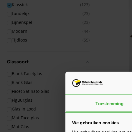
Klassiek
(123)
Landelijk
(23)
Lijnenspel
(23)
Modern
(44)
Tijdloos
(55)
Glassoort
Blank Facetglas
(26)
Blank Glas
(24)
Skantrae Ac
Facet Satinato Glas
(1)
Verkrijgbaar in 1
Figuurglas
(4)
Toestemming
Glas in Lood
(25)
393,00
Vanaf
p
Mat Facetglas
(23)
We gebruiken cookies
Mat Glas
(11)
We gebruiken cookies om cont