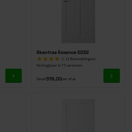
Skantrae Essence E032
(2 Beoordelingen)
Verkrijgbaar in 15 varianten
Ga naar product
Ga naar p
319,00
Vanaf
per stuk