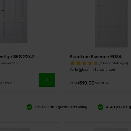
estige SKS 2247
Skantrae Essence E034
5 varianten
(2 Beoordelingen)
Verkrijgbaar in 15 varianten
Ga naar product
319,00
er stuk
Vanaf
per stuk
Boven 2.000 gratis verzending
Al 40 jaar dé s