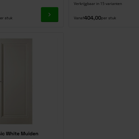
Verkrijgbaar in 15 varianten
Ga naar product
404,00
er stuk
Vanaf
per stuk
sic White Muiden