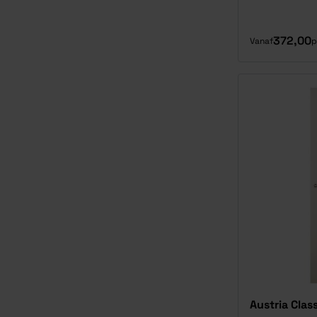
372,00
Vanaf
p
Austria Clas