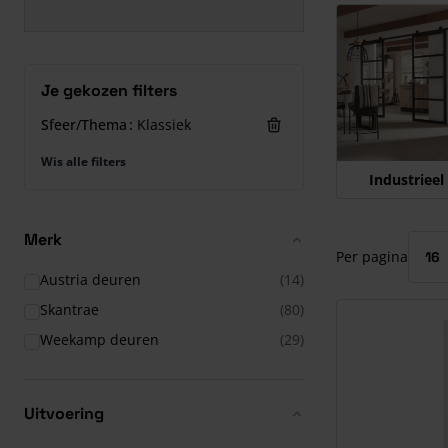
Druk om carrous
Je gekozen filters
Sfeer/Thema
Klassiek
Wis alle filters
Industrieel
Merk
Per pagina
Austria deuren
(14)
Skantrae
(80)
Weekamp deuren
(29)
Uitvoering