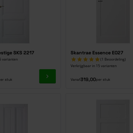
estige SKS 2217
Skantrae Essence E027
5 varianten
(1 Beoordeling)
Verkrijgbaar in 15 varianten
Ga naar product
319,00
er stuk
Vanaf
per stuk