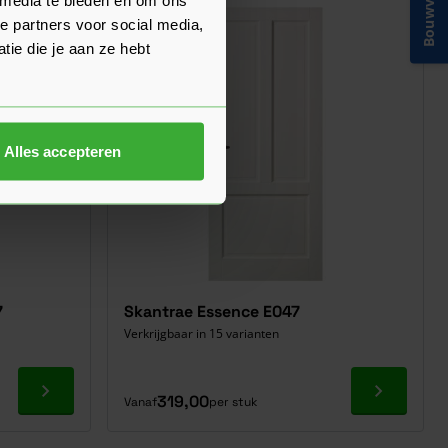
Bouwvakinfo
e partners voor social media,
ie die je aan ze hebt
Alles accepteren
7
Skantrae Essence E047
Verkrijgbaar in 15 varianten
Ga naar product
Ga naar p
319,00
Vanaf
per stuk