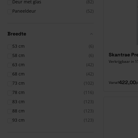
Deur met glas
(82)
Paneeldeur
(52)
Breedte
53 cm
(6)
Skantrae Pr
58 cm
(6)
Verkrijgbaar in 1
63 cm
(42)
68 cm
(42)
422,00
73 cm
(102)
Vanaf
p
78 cm
(116)
83 cm
(123)
88 cm
(123)
93 cm
(123)