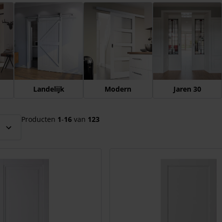
el over te slaan
Landelijk
Modern
Jaren 30
Producten
1
-
16
van
123