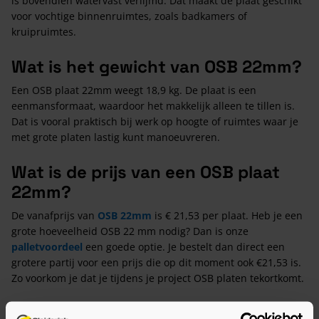
is bovendien watervast verlijmd. Dat maakt de plaat geschikt
voor vochtige binnenruimtes, zoals badkamers of
kruipruimtes.
Wat is het gewicht van OSB 22mm?
Een OSB plaat 22mm weegt 18,9 kg. De plaat is een
eenmansformaat, waardoor het makkelijk alleen te tillen is.
Dat is vooral praktisch bij werk op hoogte of ruimtes waar je
met grote platen lastig kunt manoeuvreren.
Wat is de prijs van een OSB plaat
22mm?
De vanafprijs van
OSB 22mm
is € 21,53 per plaat. Heb je een
grote hoeveelheid OSB 22 mm nodig? Dan is onze
palletvoordeel
een goede optie. Je bestelt dan direct een
grotere partij voor een prijs die op dit moment ook €21,53 is.
Zo voorkom je dat je tijdens je project OSB platen tekortkomt.
Waar let je op bij het verwerken van