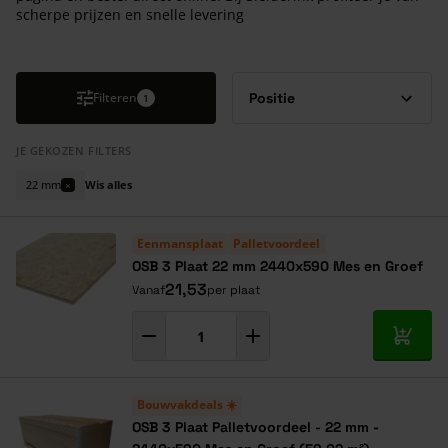
scherpe prijzen en snelle levering
Druk om carrousel over te slaan
Filteren
1
JE GEKOZEN FILTERS
22 mm
Wis alles
×
Eenmansplaat
Palletvoordeel
OSB 3 Plaat 22 mm 2440x590 Mes en Groef
21,53
Vanaf
per plaat
In mij
Bouwvakdeals ☀️
OSB 3 Plaat Palletvoordeel - 22 mm -