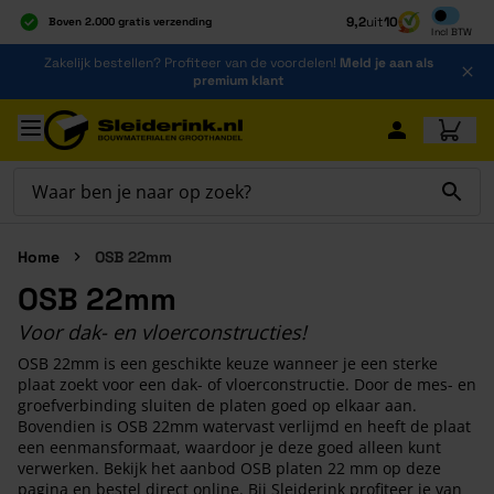
Inclusief b
9,2
uit
10
Boven 2.000 gratis verzending
Incl
BTW
Al 40 jaar dé specialist
Ga naar de inhoud
Zakelijk bestellen? Profiteer van de voordelen!
Meld je aan als
Alles onder één dak
premium klant
Ga naar hoofdinhoud
Home
OSB 22mm
OSB 22mm
Voor dak- en vloerconstructies!
OSB 22mm is een geschikte keuze wanneer je een sterke
plaat zoekt voor een dak- of vloerconstructie. Door de mes- en
groefverbinding sluiten de platen goed op elkaar aan.
Bovendien is OSB 22mm watervast verlijmd en heeft de plaat
een eenmansformaat, waardoor je deze goed alleen kunt
verwerken. Bekijk het aanbod OSB platen 22 mm op deze
pagina en bestel direct online. Bij Sleiderink profiteer je van