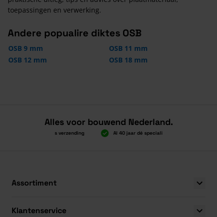
toepassingen en verwerking.
Andere popualire diktes OSB
OSB 9 mm
OSB 11 mm
OSB 12 mm
OSB 18 mm
Alles voor bouwend Nederland.
Boven 2.000 gratis verzending
Al 40 jaar dé specialist
Alles ond
Boven 2.000 gratis verzending
Al 40 jaar dé specialist
Alles ond
Assortiment
Klantenservice