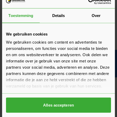
OSB 22 mm?
Bij het verwerken van OSB 22mm verschilt de aandacht per
Toestemming
Details
Over
toepassing. Bij een vloer leg je de platen in
halfsteensverband. Dankzij de mes- en groefverbinding
sluiten de platen goed op elkaar aan, maar houd bij de
We gebruiken cookies
randen altijd rekening met een kleine uitzettingsruimte.
We gebruiken cookies om content en advertenties te
Bevestig de platen daarna met geschikte schroeven of lijm op
de houten draagstructuur. Gebruik je een OSB plaat 22mm
personaliseren, om functies voor social media te bieden
als dakbeschot? Dan moet de platen direct aansluiten op de
en om ons websiteverkeer te analyseren. Ook delen we
Bouwvakinfo
dakconstructie.
informatie over je gebruik van onze site met onze
partners voor social media, adverteren en analyse. Deze
partners kunnen deze gegevens combineren met andere
Bekijk het stappenplan voor een OSB vloer van 22
mm
informatie die je aan ze hebt verstrekt of die ze hebben
verzameld op basis van je gebruik van hun services.
22mm OSB bestellen doe je bij
Sleiderink
Alles accepteren
Bij Sleiderink bestel je OSB 22mm eenvoudig online. Voeg de