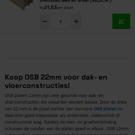
2440x590 Mes en Groef (59,02 m²)
21,53
Nu
per plaat
In mij
Koop OSB 22mm voor dak- en
vloerconstructies!
OSB platen 22mm zijn zeer geschikt voor dak- en
vloerconstructies die zwaarder worden belast. Door de dikte
van 22 mm is de plaat sterker dan dunnere
OSB platen
en
daardoor goed toepasbaar als ondervloer, dakbeschot of
constructieve laag. Dankzij de mes- en groefverbinding
schuiven de randen van de platen goed in elkaar. OSB 22mm