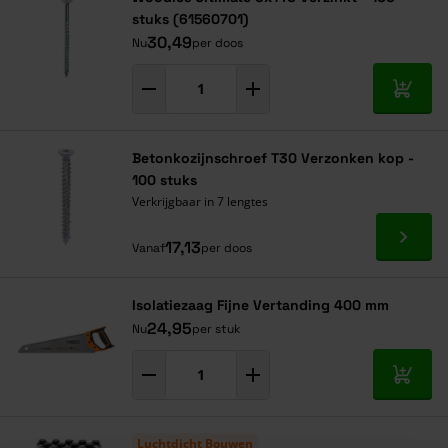
stuks (61560701)
90
4,45
4,31
4,24
30,49
Nu
per doos
100
4,91
4,77
4,70
In mij
Betonkozijnschroef T30 Verzonken kop -
100 stuks
Verkrijgbaar in 7 lengtes
Ga naa
17,13
Vanaf
per doos
Isolatiezaag Fijne Vertanding 400 mm
24,95
Nu
per stuk
In mij
Luchtdicht Bouwen