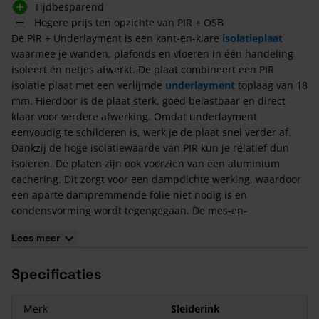
Tijdbesparend
Hogere prijs ten opzichte van PIR + OSB
De PIR + Underlayment is een kant-en-klare
isolatieplaat
waarmee je wanden, plafonds en vloeren in één handeling
isoleert én netjes afwerkt. De plaat combineert een PIR
isolatie plaat met een verlijmde
underlayment
toplaag van 18
mm. Hierdoor is de plaat sterk, goed belastbaar en direct
klaar voor verdere afwerking. Omdat underlayment
eenvoudig te schilderen is, werk je de plaat snel verder af.
Dankzij de hoge isolatiewaarde van PIR kun je relatief dun
isoleren. De platen zijn ook voorzien van een aluminium
cachering. Dit zorgt voor een dampdichte werking, waardoor
een aparte dampremmende folie niet nodig is en
condensvorming wordt tegengegaan. De mes-en-
groefverbinding zorgt voor een nette, strakke aansluiting
Lees meer
tussen de platen. Deze PIR + Underlayment plaat heeft een
afmeting van 2440 x 600 mm en is verkrijgbaar in diverse
Specificaties
diktes. Je monteert de isolatiepanelen eenvoudig op een
rachelwerk van ventilatielatten.
Merk
Sleiderink