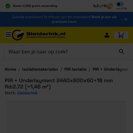
Inclusief b
9,2
uit
10
Boven 2.000 gratis verzending
Incl
BTW
Al 40 jaar dé specialist
Ga naar de inhoud
Zakelijk bestellen? Profiteer van de voordelen!
Meld je aan als
Alles onder één dak
premium klant
Ga naar hoofdinhoud
Home
/
Isolatiematerialen
/
PIR Isolatie
/
PIR + Underlayment
PIR + Underlayment 2440x600x60+18 mm
Rd:2.72 (=1,46 m²)
Merk:
Sleiderink