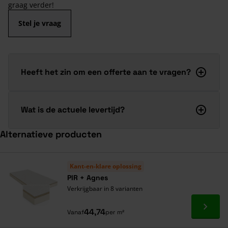
graag verder!
Stel je vraag
Heeft het zin om een offerte aan te vragen?
Wat is de actuele levertijd?
Alternatieve producten
Navigeren door de elementen van de carrousel is mogelijk met de ta
Druk om carrousel over te slaan
Druk op om naar carrouselnavigatie te gaan
Kant-en-klare oplossing
PIR + Agnes
Verkrijgbaar in 8 varianten
Ga naa
44,74
Vanaf
per m²