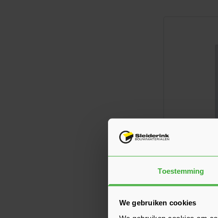
Toestemming
Keralit Basi
(bestelnr. 2
36,33
Nu
per s
We gebruiken cookies
We gebruiken cookies om cont