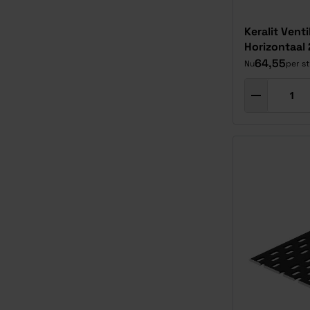
Keralit Venti
Horizontaal
64,55
Nu
per s