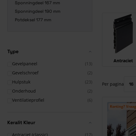
Sponningdeel 167 mm
Sponningdeel 190 mm
Druk om carrous
Potdeksel 177 mm
Type
Antraciet
Gevelpaneel
(13)
Gevelschroef
(2)
Hulpstuk
(23)
Per pagina
Onderhoud
(2)
Ventilatieprofiel
(6)
Korting? Vraag
Keralit Kleur
Antraciet (classic)
(17)