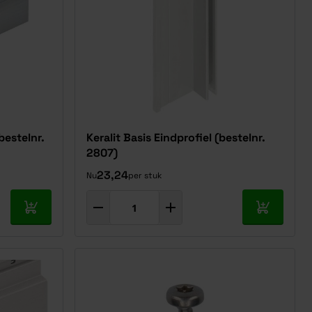
bestelnr.
Keralit Basis Eindprofiel (bestelnr.
2807)
23,24
Nu
per stuk
In mijn winkelwagen
In mijn w