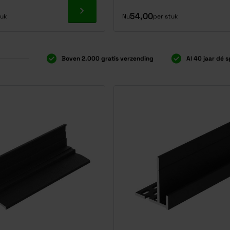
Ga naar product
54,00
tuk
Nu
per stuk
Boven 2.000 gratis verzending
Al 40 jaar dé s