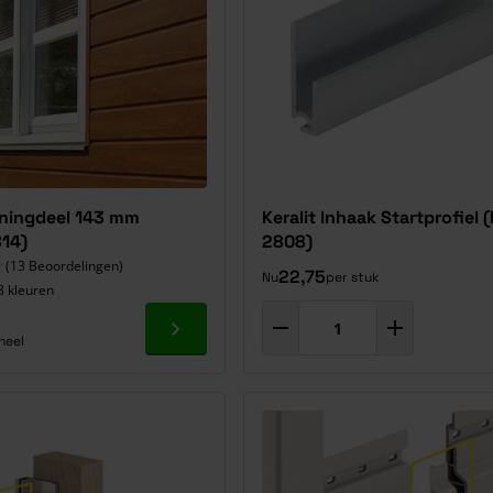
nningdeel 143 mm
Keralit Inhaak Startprofiel (
814)
2808)
(13 Beoordelingen)
22,75
Nu
per stuk
8 kleuren
Ga naar product
neel