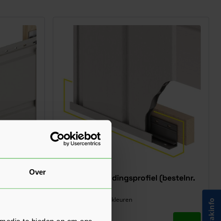
Over
iel Recht
Keralit Omrandingsprofiel (bestelnr.
2809)
Verkrijgbaar in 38 kleuren
 media te bieden en om ons