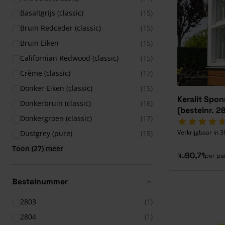
Basaltgrijs (classic)
(15)
Bruin Redceder (classic)
(15)
Bruin Eiken
(15)
Californian Redwood (classic)
(15)
Crème (classic)
(17)
Donker Eiken (classic)
(15)
Keralit Spo
Donkerbruin (classic)
(16)
(bestelnr. 2
Donkergroen (classic)
(17)
Verkrijgbaar in 3
Dustgrey (pure)
(15)
Toon (27) meer
90,71
Nu
per pa
Bestelnummer
2803
(1)
2804
(1)