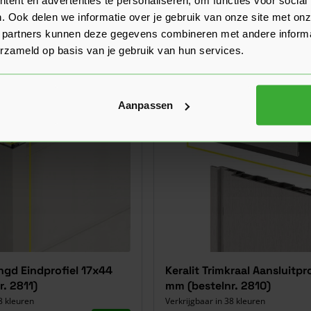
In mijn winkelwagen
65,04
Nu
per stuk
. Ook delen we informatie over je gebruik van onze site met onz
 partners kunnen deze gegevens combineren met andere informat
erzameld op basis van je gebruik van hun services.
Aanpassen
engd Eindprofiel 17x44
Keralit Trimkraal Aansluitpro
. 2811)
mm (bestelnr. 2810)
8 kleuren
Verkrijgbaar in 38 kleuren