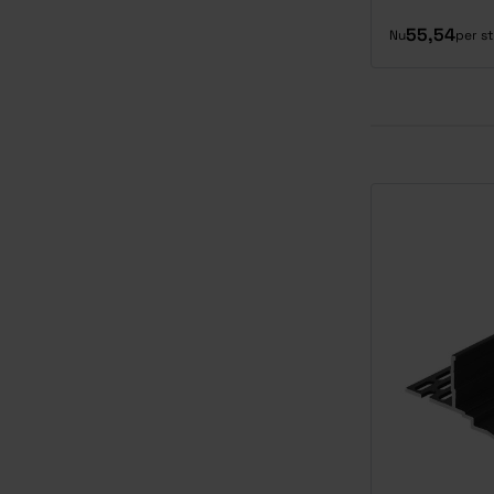
55,54
Nu
per s