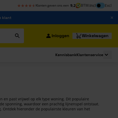
★★★★★
★★★★★
Inclusief bt
9,2
BTW:
Incl
Excl
Klanten geven ons een
m klant
Inloggen
Winkelwagen
Kennisbank
Klantenservice
strating
submenu for Bouwshop
Toggle 
 en past vrijwel op elk type woning. Dit populaire
 sponning, waardoor een prachtig lijnenspel ontstaat.
ng. Ontdek hieronder de populairste kleuren van het