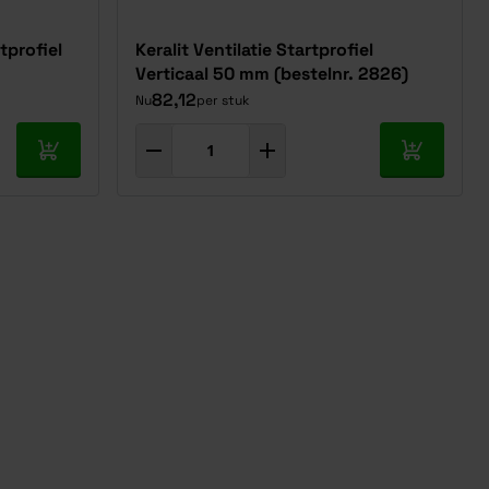
tprofiel
Keralit Ventilatie Startprofiel
Verticaal 50 mm (bestelnr. 2826)
82,12
Nu
per stuk
In mijn winkelwagen
In mijn w