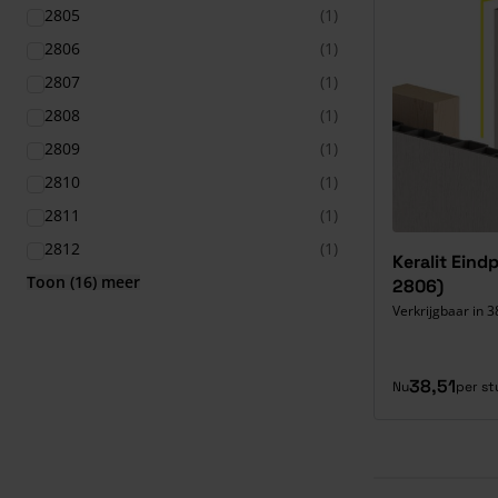
2805
(1)
2806
(1)
2807
(1)
2808
(1)
2809
(1)
2810
(1)
2811
(1)
2812
(1)
Keralit Eind
Toon (16) meer
2806)
Verkrijgbaar in 3
38,51
Nu
per st