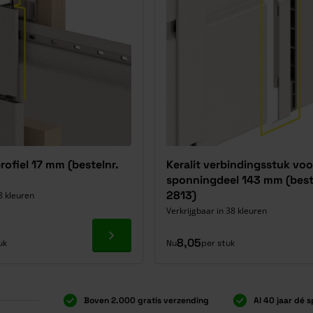
profiel 17 mm (bestelnr.
Keralit verbindingsstuk voo
sponningdeel 143 mm (best
2813)
8 kleuren
Verkrijgbaar in 38 kleuren
Ga naar product
8,05
uk
Nu
per stuk
Boven 2.000 gratis verzending
Al 40 jaar dé s