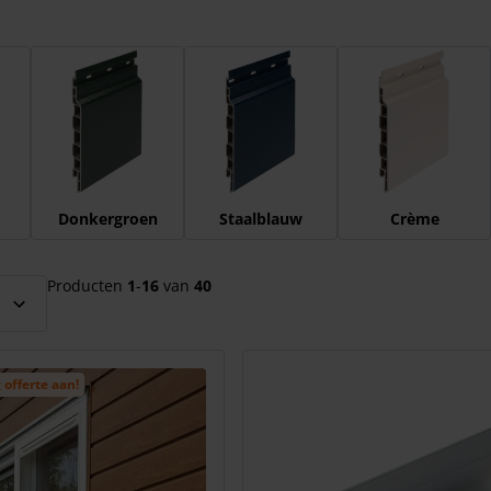
el over te slaan
Donkergroen
Staalblauw
Crème
Producten
1
-
16
van
40
 offerte aan!