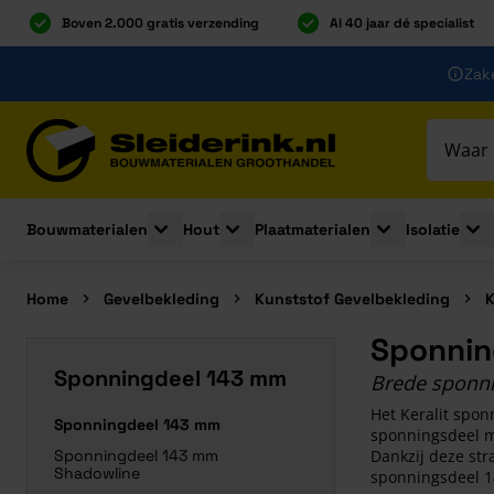
Boven 2.000 gratis verzending
Al 40 jaar dé specialist
Ga naar de inhoud
Zake
Ga naar hoofdinhoud
Bouwmaterialen
Hout
Plaatmaterialen
Isolatie
Toggle submenu for Bouwmaterialen
Toggle submenu for Hout
Toggle submenu 
Togg
Home
Gevelbekleding
Kunststof Gevelbekleding
K
Sponnin
Sponningdeel 143 mm
Brede sponni
Het Keralit spon
Sponningdeel 143 mm
sponningsdeel m
Sponningdeel 143 mm
Dankzij deze str
Shadowline
sponningsdeel 