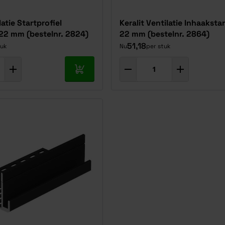
latie Startprofiel
Keralit Ventilatie Inhaakstar
 22 mm (bestelnr. 2824)
22 mm (bestelnr. 2864)
51,18
tuk
Nu
per stuk
In mijn winkelwagen