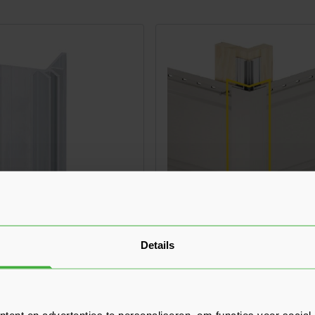
Details
s Uitwendig Hoekprofiel
Keralit Uitwendig Hoekprof
803)
46x46 mm (bestelnr. 2812)
Verkrijgbaar in 38 kleuren
tuk
ent en advertenties te personaliseren, om functies voor social