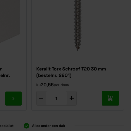
r
Keralit Torx Schroef T20 30 mm
elnr.
(bestelnr. 2801)
20,55
Nu
per doos
In mijn w
Ga naar product
pecialist
Alles onder één dak