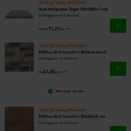
Korting? Vraag offerte aan!
Oud Hollandse Tegel 120x120x7 cm
Verkrijgbaar in 3 kleuren
Ga naa
71,21
Vanaf
per m²
Korting? Vraag offerte aan!
60Plus Soft Comfort Wildverband
Verkrijgbaar in 3 kleuren
Ga naa
47,45
Nu
per m²
Alles onder één dak
Korting? Vraag offerte aan!
60Plus Soft Comfort 60x60x6 cm
Verkrijgbaar in 4 kleuren