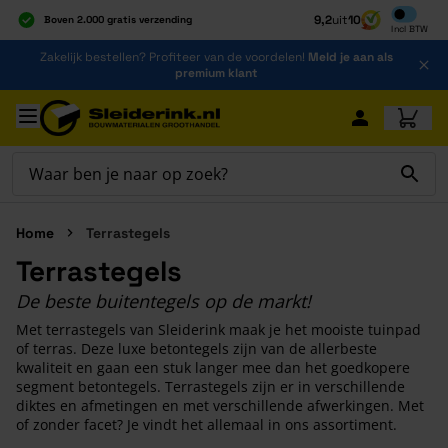
Inclusief b
9,2
uit
10
Boven 2.000 gratis verzending
Incl
BTW
Al 40 jaar dé specialist
Ga naar de inhoud
Zakelijk bestellen? Profiteer van de voordelen!
Meld je aan als
Alles onder één dak
premium klant
Ga naar hoofdinhoud
Home
Terrastegels
Terrastegels
De beste buitentegels op de markt!
Met terrastegels van Sleiderink maak je het mooiste tuinpad
of terras. Deze luxe betontegels zijn van de allerbeste
kwaliteit en gaan een stuk langer mee dan het goedkopere
segment betontegels. Terrastegels zijn er in verschillende
diktes en afmetingen en met verschillende afwerkingen. Met
of zonder facet? Je vindt het allemaal in ons assortiment.