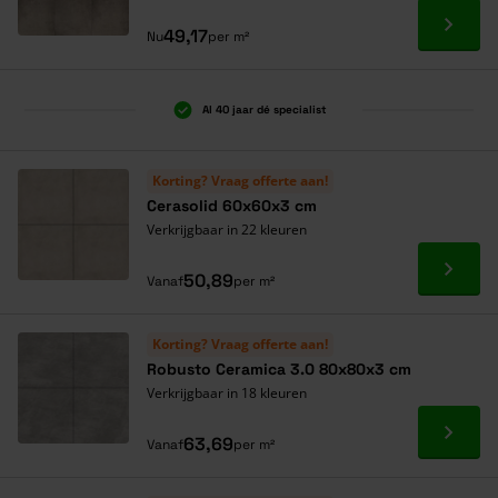
Ga naa
49,17
Nu
per m²
Al 40 jaar dé specialist
Korting? Vraag offerte aan!
Cerasolid 60x60x3 cm
Verkrijgbaar in 22 kleuren
Ga naa
50,89
Vanaf
per m²
Korting? Vraag offerte aan!
Robusto Ceramica 3.0 80x80x3 cm
Verkrijgbaar in 18 kleuren
Ga naa
63,69
Vanaf
per m²