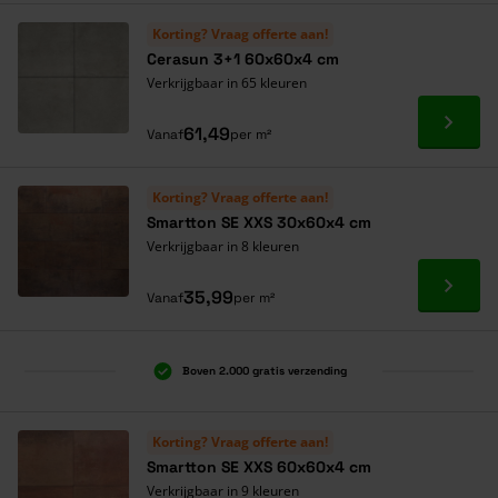
Korting? Vraag offerte aan!
Cerasun 3+1 60x60x4 cm
Verkrijgbaar in 65 kleuren
Ga naa
61,49
Vanaf
per m²
Korting? Vraag offerte aan!
Smartton SE XXS 30x60x4 cm
Verkrijgbaar in 8 kleuren
Ga naa
35,99
Vanaf
per m²
Boven 2.000 gratis verzending
Al 40 jaar dé specialist
Alles onder één dak
Korting? Vraag offerte aan!
Smartton SE XXS 60x60x4 cm
Verkrijgbaar in 9 kleuren