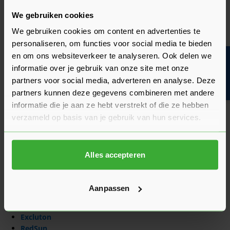
bestellen in diverse diktes en afmetingen. Een aantal
voorbeelden van deze afmetingen zijn:
We gebruiken cookies
We gebruiken cookies om content en advertenties te
50x50
personaliseren, om functies voor social media te bieden
60x60
en om ons websiteverkeer te analyseren. Ook delen we
80x80
Bouwvakinfo
100x100
informatie over je gebruik van onze site met onze
partners voor social media, adverteren en analyse. Deze
Ruim assortiment terrastegels
partners kunnen deze gegevens combineren met andere
informatie die je aan ze hebt verstrekt of die ze hebben
Omdat Sleiderink alleen de beste tegels wil leveren, hebben
verzameld op basis van je gebruik van hun services.
wij een nauwkeurige schikking gemaakt. Onze terrastegels
zijn van de hoogste kwaliteit van verschillende leveranciers.
Dit zorgt ervoor dat je een ruime keuze hebt. Hierdoor leg jij
Alles accepteren
uiteindelijk altijd de best passende
tuintegel
in je tuinpad,
oprit of terras.
Wij bieden verschillende soorten terrastegels aan van de
Aanpassen
volgende leveranciers:
Excluton
RedSun