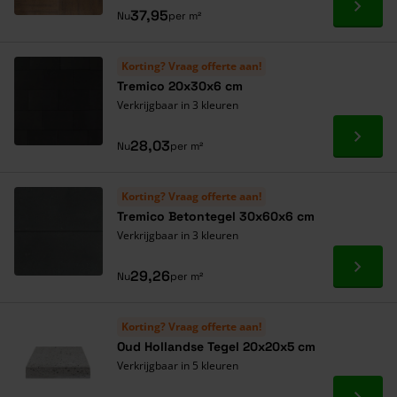
Ga naa
37,95
Nu
per m²
Korting? Vraag offerte aan!
Tremico 20x30x6 cm
Verkrijgbaar in 3 kleuren
Ga naa
28,03
Nu
per m²
Korting? Vraag offerte aan!
Tremico Betontegel 30x60x6 cm
Verkrijgbaar in 3 kleuren
Ga naa
29,26
Nu
per m²
Korting? Vraag offerte aan!
Oud Hollandse Tegel 20x20x5 cm
Verkrijgbaar in 5 kleuren