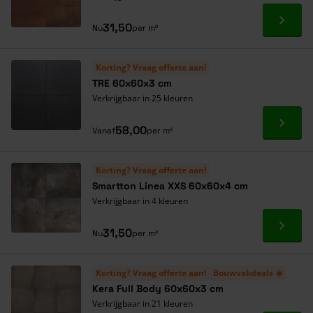
Ga naa
31,50
Nu
per m²
Korting? Vraag offerte aan!
TRE 60x60x3 cm
Verkrijgbaar in 25 kleuren
Ga naa
58,00
Vanaf
per m²
Korting? Vraag offerte aan!
Smartton Linea XXS 60x60x4 cm
Verkrijgbaar in 4 kleuren
Ga naa
31,50
Nu
per m²
Korting? Vraag offerte aan!
Bouwvakdeals ☀️
Kera Full Body 60x60x3 cm
Verkrijgbaar in 21 kleuren