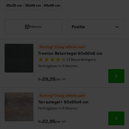
Druk om carrousel over te slaan
20x30 cm
30x60 cm
60x60 cm
Filteren
Korting? Vraag offerte aan!
Tremico Betontegel 60x60x6 cm
(3 Beoordelingen)
Verkrijgbaar in 4 kleuren
Ga naa
29,26
Nu
per m²
Korting? Vraag offerte aan!
Terrastegel+ 60x60x4 cm
Verkrijgbaar in 9 kleuren
Ga naa
22,95
Nu
per m²