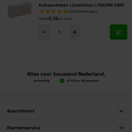
Kalkzandsteen Lijmblokken L100/198 CS20
(3 Beoordelingen)
2,14
Vanaf
per stuk
In mij
Alles voor bouwend Nederland.
Boven 2.000 gratis verzending
Al 40 jaar dé specialist
Alles onder
Boven 2.000 gratis verzending
Al 40 jaar dé specialist
Alles onder
Assortiment
Klantenservice