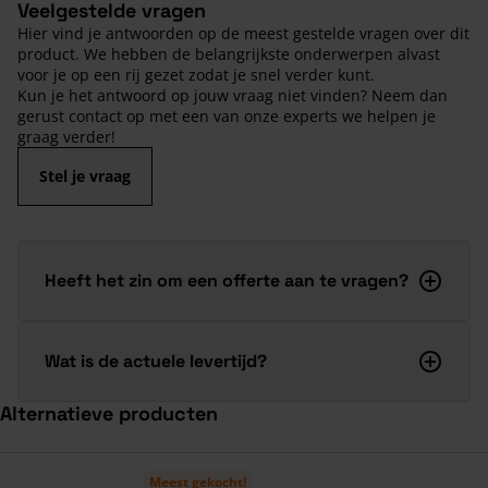
Veelgestelde vragen
Hier vind je antwoorden op de meest gestelde vragen over dit
product. We hebben de belangrijkste onderwerpen alvast
voor je op een rij gezet zodat je snel verder kunt.
Kun je het antwoord op jouw vraag niet vinden? Neem dan
gerust contact op met een van onze experts we helpen je
graag verder!
Stel je vraag
Heeft het zin om een offerte aan te vragen?
Wat is de actuele levertijd?
Alternatieve producten
Navigeren door de elementen van de carrousel is mogelijk met de ta
Druk om carrousel over te slaan
Meest gekocht!