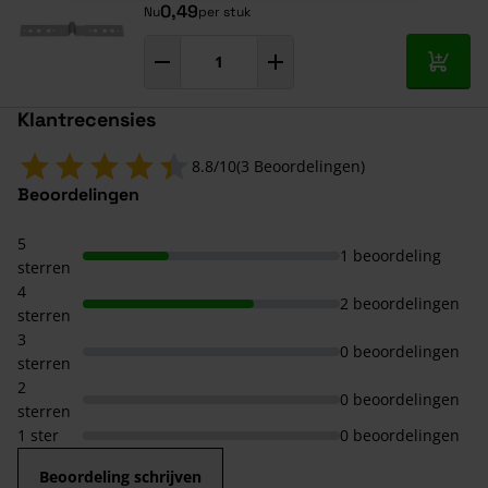
0,49
Nu
per stuk
In mij
Klantrecensies
8.8/10
(3 Beoordelingen)
Beoordelingen
5
1 beoordeling
sterren
4
2 beoordelingen
sterren
3
0 beoordelingen
sterren
2
0 beoordelingen
sterren
1 ster
0 beoordelingen
Beoordeling schrijven