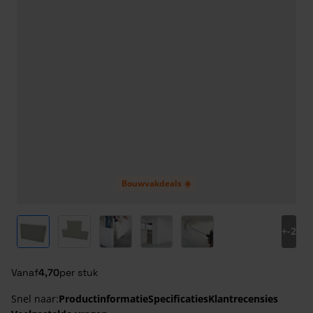
Bouwvakdeals ☀️
View larger image
View larger image
View larger image
View larger image
View larger image
+
-2
Vanaf
4,70
per stuk
Snel naar:
Productinformatie
Specificaties
Klantrecensies