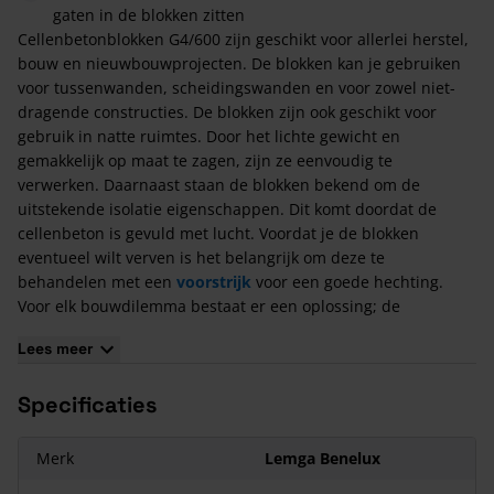
gaten in de blokken zitten
Cellenbetonblokken G4/600 zijn geschikt voor allerlei herstel,
bouw en nieuwbouwprojecten. De blokken kan je gebruiken
voor tussenwanden, scheidingswanden en voor zowel niet-
dragende constructies. De blokken zijn ook geschikt voor
gebruik in natte ruimtes. Door het lichte gewicht en
gemakkelijk op maat te zagen, zijn ze eenvoudig te
verwerken. Daarnaast staan de blokken bekend om de
uitstekende isolatie eigenschappen. Dit komt doordat de
cellenbeton is gevuld met lucht. Voordat je de blokken
eventueel wilt verven is het belangrijk om deze te
behandelen met een
voorstrijk
voor een goede hechting.
Voor elk bouwdilemma bestaat er een oplossing; de
mogelijkheden van Cellenbetonblokken G4/600 zijn
Lees meer
ongekend!
Cellenbetonblokken
bestaan uit zand, kalk en
water en daarbij is het een natuurlijk materiaal. De productie
Specificaties
vraagt relatief weinig energie, er komen geen schadelijke
stoffen vrij en het materiaal is volledig recyclebaar.
Cellenbetonblokken G4/600 behoren dan ook tot de
Merk
Lemga Benelux
duurzame bouwmaterialen.