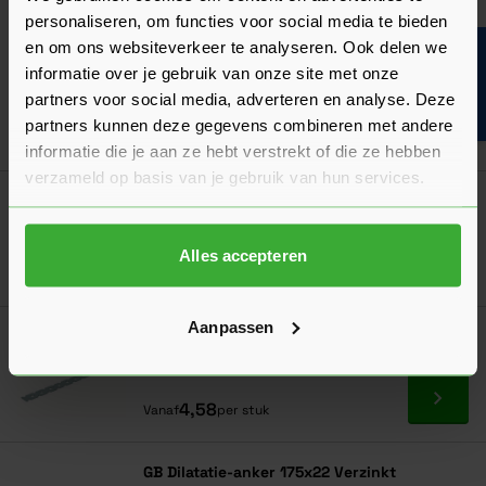
personaliseren, om functies voor social media te bieden
GB Veeranker 22x0,70 Verzinkt - Doos à 10
en om ons websiteverkeer te analyseren. Ook delen we
stuks
Bouwvakinfo
informatie over je gebruik van onze site met onze
0,50
Nu
per stuk
partners voor social media, adverteren en analyse. Deze
partners kunnen deze gegevens combineren met andere
In mij
informatie die je aan ze hebt verstrekt of die ze hebben
verzameld op basis van je gebruik van hun services.
GB Lijmkoppelstrip 200 mm verzinkt
Verkrijgbaar in 2 varianten
Alles accepteren
Ga naa
4,36
Vanaf
per stuk
Aanpassen
GB Lijmkoppelstrip 300 mm Verzinkt
Verkrijgbaar in 2 varianten
Ga naa
4,58
Vanaf
per stuk
GB Dilatatie-anker 175x22 Verzinkt