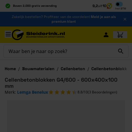
Inclusief b
9,2
uit
10
Boven 2.000 gratis verzending
Incl
BTW
Al 40 jaar dé specialist
Ga naar de inhoud
Zakelijk bestellen? Profiteer van de voordelen!
Meld je aan als
Alles onder één dak
premium klant
Ga naar hoofdinhoud
Home
/
Bouwmaterialen
/
Cellenbeton
/
Cellenbetonblokke
Cellenbetonblokken G4/600 - 600x400x100
mm
Merk:
Lemga Benelux
8.8/10
(3 Beoordelingen)