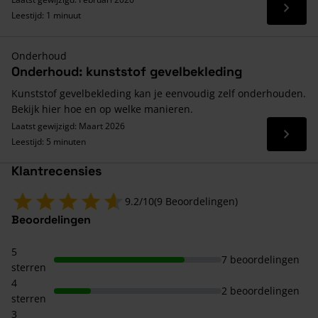
Lees 
Leestijd: 1 minuut
Onderhoud
Onderhoud: kunststof gevelbekleding
Kunststof gevelbekleding kan je eenvoudig zelf onderhouden.
Bekijk hier hoe en op welke manieren.
Laatst gewijzigd: Maart 2026
Lees 
Leestijd: 5 minuten
Klantrecensies
9.2/10
(9 Beoordelingen)
Beoordelingen
5
7 beoordelingen
sterren
4
2 beoordelingen
sterren
3