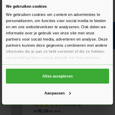
Verkrijgbaar in 23 kleuren
We gebruiken cookies
Ga naa
7,98
We gebruiken cookies om content en advertenties te
Nu
per stuk
personaliseren, om functies voor social media te bieden
en om ons websiteverkeer te analyseren. Ook delen we
Bouwvakinfo
Keralit Geperforeerd Platprofiel Zwart - Rol
informatie over je gebruik van onze site met onze
à 500 cm
partners voor social media, adverteren en analyse. Deze
Verkrijgbaar in 3 afmetingen
partners kunnen deze gegevens combineren met andere
informatie die je aan ze hebt verstrekt of die ze hebben
Ga naa
15,38
Vanaf
per rol
verzameld op basis van je gebruik van hun services.
Keralit Folie Kleurstift (bestelnr. 2862)
Verkrijgbaar in 17 kleuren
Alles accepteren
Ga naa
32,55
Nu
per stuk
Aanpassen
Keralit Reiniger 1000 ml (bestelnr. 2861)
(1 Beoordeling)
15,79
Nu
per stuk