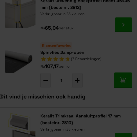
Keralit Uitwendig Hoekprofiel Recht 46x46
mm (bestelnr. 2812)
Verkrijgbaar in 38 kleuren
Ga naa
65,04
Nu
per stuk
Klantenfavoriet
Spinvlies Damp-open
(3 Beoordelingen)
107,17
Nu
per rol
In mij
Dit vind je misschien ook handig
Navigeren door de elementen van de carrousel is mogelijk met de ta
Druk om carrousel over te slaan
Druk op om naar carrouselnavigatie te gaan
Keralit Trimkraal Aansluitprofiel 17 mm
(bestelnr. 2810)
Verkrijgbaar in 38 kleuren