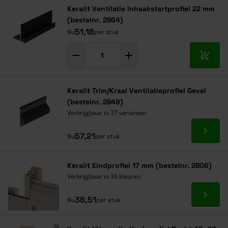
Keralit Ventilatie Inhaakstartprofiel 22 mm
(bestelnr. 2864)
51,18
Nu
per stuk
In mij
Keralit Trim/Kraal Ventilatieprofiel Gevel
(bestelnr. 2849)
Verkrijgbaar in 37 varianten
Ga naa
57,21
Nu
per stuk
Keralit Eindprofiel 17 mm (bestelnr. 2806)
Verkrijgbaar in 38 kleuren
Ga naa
38,51
Nu
per stuk