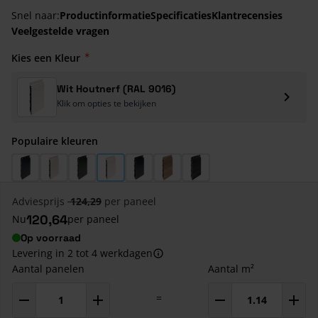
Snel naar:
Productinformatie
Specificaties
Klantrecensies
Veelgestelde vragen
Kies een Kleur
Wit Houtnerf (RAL 9016)
Klik om opties te bekijken
Populaire kleuren
Antraciet Houtnerf (RAL 7016)
Creme Houtnerf (RAL 9001)
Donkergroen Houtnerf (RAL 6009)
Wit Houtnerf (RAL 9016)
Zwartgrijs Houtnerf (RAL 7021)
Natuur Eiken Houtnerf
Zwart Eiken Houtnerf
Adviesprijs
124,29
per paneel
120,64
Nu
per paneel
Op voorraad
Levering in 2 tot 4 werkdagen
Aantal panelen
Aantal m²
=