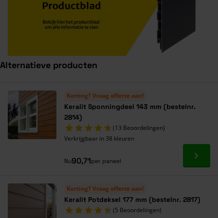
Alternatieve producten
Navigeren door de elementen van de carrousel is mogelijk met de ta
Druk om carrousel over te slaan
Druk op om naar carrouselnavigatie te gaan
Korting? Vraag offerte aan!
Keralit Sponningdeel 143 mm (bestelnr.
2814)
(13 Beoordelingen)
Verkrijgbaar in 38 kleuren
Ga naa
90,71
Nu
per paneel
Korting? Vraag offerte aan!
Keralit Potdeksel 177 mm (bestelnr. 2817)
(5 Beoordelingen)