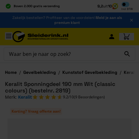
Inclusief b
9,2
uit
10
Boven 2.000 gratis verzending
Incl
BTW
Al 40 jaar dé specialist
Ga naar de inhoud
Zakelijk bestellen? Profiteer van de voordelen!
Meld je aan als
Alles onder één dak
premium klant
Ga naar hoofdinhoud
Home
/
Gevelbekleding
/
Kunststof Gevelbekleding
/
Keralit
Keralit Sponningdeel 190 mm Wit (classic
colours) (bestelnr. 2819)
Merk:
Keralit
9.2/10
(9 Beoordelingen)
Korting? Vraag offerte aan!