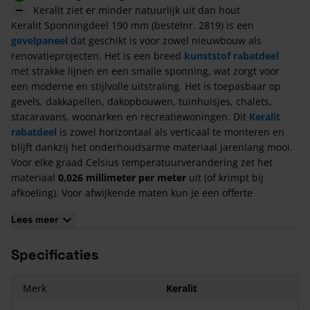
Keralit ziet er minder natuurlijk uit dan hout
Keralit Sponningdeel 190 mm (bestelnr. 2819) is een
gevelpaneel
dat geschikt is voor zowel nieuwbouw als
renovatieprojecten. Het is een breed
kunststof rabatdeel
met strakke lijnen en een smalle sponning, wat zorgt voor
een moderne en stijlvolle uitstraling. Het is toepasbaar op
gevels, dakkapellen, dakopbouwen, tuinhuisjes, chalets,
stacaravans, woonarken en recreatiewoningen. Dit
Keralit
rabatdeel
is zowel horizontaal als verticaal te monteren en
blijft dankzij het onderhoudsarme materiaal jarenlang mooi.
Voor elke graad Celsius temperatuurverandering zet het
materiaal
0,026 millimeter per meter
uit (of krimpt bij
afkoeling). Voor afwijkende maten kun je een offerte
aanvragen op de website.
Lees meer
Maak jouw gevelbekleding compleet met de
bijbehorende
hulpstukken.
Specificaties
De voordelen
De toepassing van Keralit sponningdelen kent een groot
Merk
Keralit
aantal belangrijke voordelen: