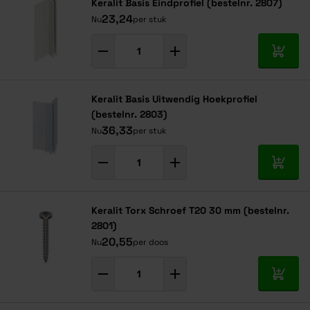
Keralit Basis Eindprofiel (bestelnr. 2807)
23,24
Nu
per stuk
In mij
Keralit Basis Uitwendig Hoekprofiel
(bestelnr. 2803)
36,33
Nu
per stuk
In mij
Keralit Torx Schroef T20 30 mm (bestelnr.
2801)
20,55
Nu
per doos
In mij