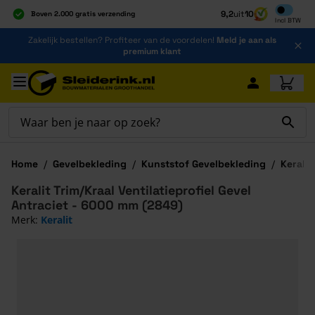
Inclusief b
9,2
uit
10
Boven 2.000 gratis verzending
Incl
BTW
Al 40 jaar dé specialist
Ga naar de inhoud
Zakelijk bestellen? Profiteer van de voordelen!
Meld je aan als
Alles onder één dak
premium klant
Ga naar hoofdinhoud
Home
/
Gevelbekleding
/
Kunststof Gevelbekleding
/
Keralit
Keralit Trim/Kraal Ventilatieprofiel Gevel
Antraciet - 6000 mm (2849)
Merk:
Keralit