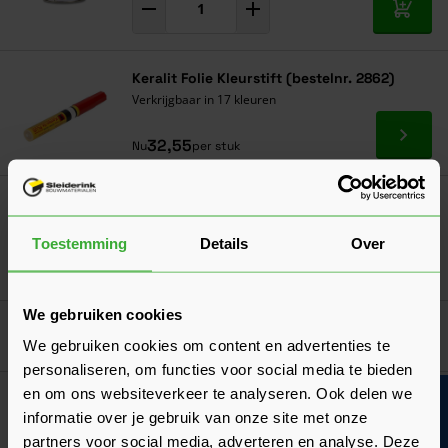
In mij
Keralit Folie Kleurstift (bestelnr. 2862)
Verkrijgbaar in 17 kleuren
Ga naa
32,55
Nu
per stuk
Veiligheidshandschoen Polyester
Verkrijgbaar in 2 kleuren
Toestemming
Details
Over
Ga naa
1,03
Vanaf
per paar
We gebruiken cookies
Goed voorbereid aan de slag
We gebruiken cookies om content en advertenties te
personaliseren, om functies voor social media te bieden
en om ons websiteverkeer te analyseren. Ook delen we
Bouwvakinfo
Verwerkingsadvies
informatie over je gebruik van onze site met onze
Keralit montage
partners voor social media, adverteren en analyse. Deze