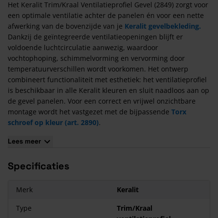
Het Keralit Trim/Kraal Ventilatieprofiel Gevel (2849) zorgt voor
een optimale ventilatie achter de panelen én voor een nette
afwerking van de bovenzijde van je
Keralit gevelbekleding.
Dankzij de geïntegreerde ventilatieopeningen blijft er
voldoende luchtcirculatie aanwezig, waardoor
vochtophoping, schimmelvorming en vervorming door
temperatuurverschillen wordt voorkomen. Het ontwerp
combineert functionaliteit met esthetiek: het ventilatieprofiel
is beschikbaar in alle Keralit kleuren en sluit naadloos aan op
de gevel panelen. Voor een correct en vrijwel onzichtbare
montage wordt het vastgezet met de bijpassende
Torx
schroef op kleur (art. 2890)
.
Let op! Dit Trim/Kraal Ventilatieprofiel kan enkel worden
Lees meer
toegepast bij de Keralit sponningdelen.
De Kenmerken van het Keralit Trim/Kraal
Specificaties
Ventilatieprofiel Gevel - 6000 mm
Het materiaal is onderhoudsarm.
Merk
Keralit
Het is eenvoudig en solide te monteren.
Type
Trim/Kraal
Het profiel heeft een lengte van 6 meter.