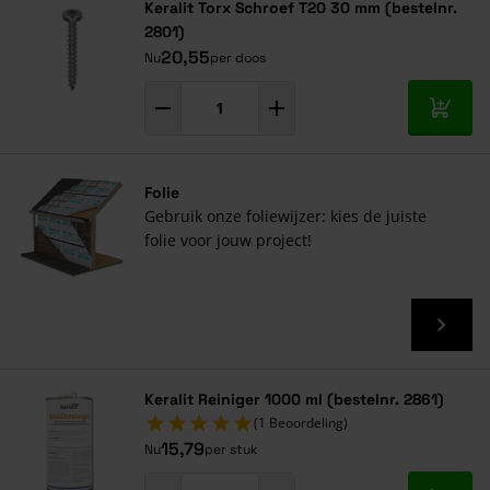
Keralit Torx Schroef T20 30 mm (bestelnr.
2801)
20,55
Nu
per doos
In mij
Folie
Gebruik onze foliewijzer: kies de juiste
folie voor jouw project!
Keralit Reiniger 1000 ml (bestelnr. 2861)
(1 Beoordeling)
15,79
Nu
per stuk