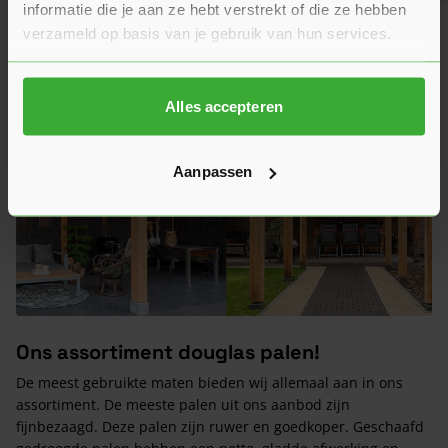
informatie die je aan ze hebt verstrekt of die ze hebben
Douglas palen 200x200
verzameld op basis van je gebruik van hun services.
Douglas palen 120x120
Douglas palen 100x100 fijnbezaagd
Douglas palen 100x100 geschaafd
Alles accepteren
Aanpassen
Ons assortiment douglas palen!
De meest gebruikte maten bieden wij allemaal aan in ons
assortiment. De meeste palen uit ons aanbod zijn
fijnbezaagd. Deze palen zijn ruwer en goedkoper. Geschaafd