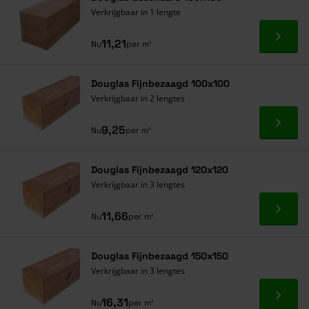
Verkrijgbaar in 1 lengte
Ga naa
11,21
Nu
per m¹
Douglas Fijnbezaagd 100x100
Verkrijgbaar in 2 lengtes
Ga naa
9,25
Nu
per m¹
Douglas Fijnbezaagd 120x120
Verkrijgbaar in 3 lengtes
Ga naa
11,66
Nu
per m¹
Douglas Fijnbezaagd 150x150
Verkrijgbaar in 3 lengtes
Ga naa
16,31
Nu
per m¹