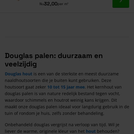
Ga naa
32,00
Nu
per m¹
Douglas palen: duurzaam en
veelzijdig
Douglas hout
is een van de sterkste en meest duurzame
naaldhoutsoorten die je buiten kunt gebruiken. Deze
houtsoort gaat zeker
10 tot 15 jaar mee
. Het kernhout van
douglas palen is van nature redelijk bestand tegen vocht,
waardoor schimmels en houtrot weinig kans krijgen. Dit
maakt onze douglas palen ideaal voor langdurig gebruik in de
tuin of rondom je huis, zelfs zonder behandeling.
Onbehandeld douglas vergrijst na verloop van tijd. Wil je
liever de warme, originele kleur van het
hout
behouden?