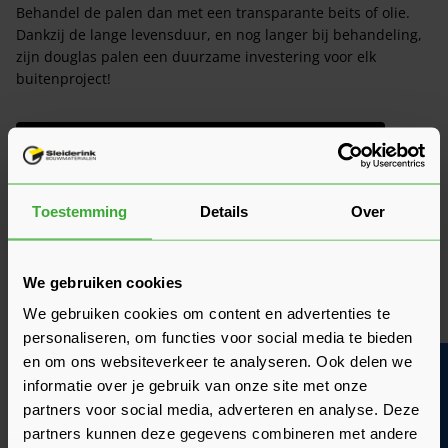
Behandel de palen dan met een transparante beits of olie.
Dankzij de lange levensduur, en nog langer bij behandeling,
zijn douglas palen een duurzame investering voor elk
buitenproject!
Lees meer over de voordelen van douglas hout!
Wat is de toepassing van douglas
Toestemming
Details
Over
palen?
Douglas palen zijn zeer veelzijdig en kunnen op verschillende
We gebruiken cookies
manieren worden gebruikt in de tuin of andere
We gebruiken cookies om content en advertenties te
bouwprojecten. Of je nu een schutting, pergola, carport of
personaliseren, om functies voor social media te bieden
tuinhuis wilt maken, met Douglas houten palen creëer je een
en om ons websiteverkeer te analyseren. Ook delen we
stevige basis. Vooral de robuustheid van douglas hout maakt
Bouwvakinfo
het ideaal voor dragende constructies. De meestgebruikte
informatie over je gebruik van onze site met onze
maten zijn:
partners voor social media, adverteren en analyse. Deze
partners kunnen deze gegevens combineren met andere
Douglas palen 150x150