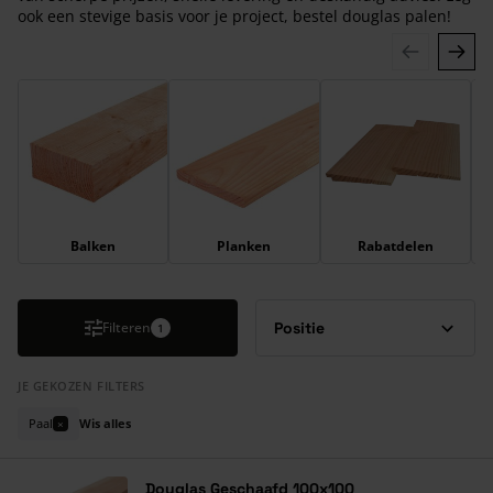
ook een stevige basis voor je project, bestel douglas palen!
Druk om carrousel over te slaan
Balken
Planken
Rabatdelen
Filteren
1
JE GEKOZEN FILTERS
Paal
Wis alles
×
Douglas Geschaafd 100x100