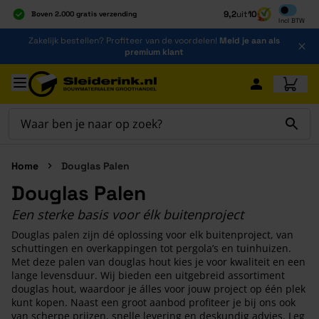
Inclusief b
9,2
uit
10
Boven 2.000 gratis verzending
Incl
BTW
Al 40 jaar dé specialist
Ga naar de inhoud
Zakelijk bestellen? Profiteer van de voordelen!
Meld je aan als
Alles onder één dak
premium klant
Ga naar hoofdinhoud
Home
Douglas Palen
Douglas Palen
Een sterke basis voor élk buitenproject
Douglas palen zijn dé oplossing voor elk buitenproject, van
schuttingen en overkappingen tot pergola’s en tuinhuizen.
Met deze palen van douglas hout kies je voor kwaliteit en een
lange levensduur. Wij bieden een uitgebreid assortiment
douglas hout, waardoor je álles voor jouw project op één plek
kunt kopen. Naast een groot aanbod profiteer je bij ons ook
van scherpe prijzen, snelle levering en deskundig advies. Leg