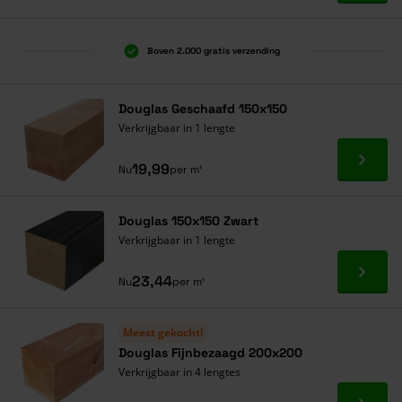
Boven 2.000 gratis verzending
Al 40 jaar dé specialist
Alles onder één dak
Douglas Geschaafd 150x150
Verkrijgbaar in 1 lengte
Ga naa
19,99
Nu
per m¹
Douglas 150x150 Zwart
Verkrijgbaar in 1 lengte
Ga naa
23,44
Nu
per m¹
Meest gekocht!
Douglas Fijnbezaagd 200x200
Verkrijgbaar in 4 lengtes