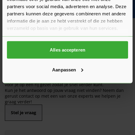
Bouwvakinfo
partners voor social media, adverteren en analyse. Deze
partners kunnen deze gegevens combineren met andere
informatie die je aan ze hebt verstrekt of die ze hebben
verzameld op basis van je gebruik van hun services.
Alles accepteren
Veelgestelde vragen
Aanpassen
Hier vind je antwoorden op de meest gestelde vragen over dit
product. We hebben de belangrijkste onderwerpen alvast
voor je op een rij gezet zodat je snel verder kunt.
Kun je het antwoord op jouw vraag niet vinden? Neem dan
gerust contact op met een van onze experts we helpen je
graag verder!
Stel je vraag