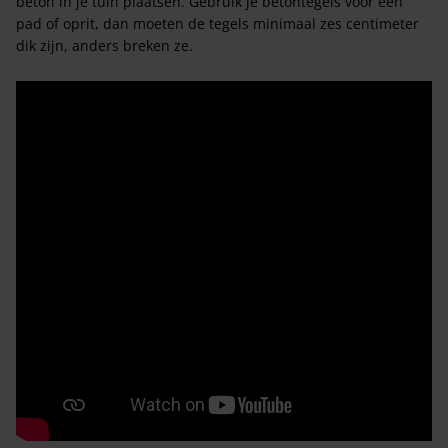
beton in je tuin plaatsen. Gebruik je betontegels voor een
pad of oprit, dan moeten de tegels minimaal zes centimeter
dik zijn, anders breken ze.