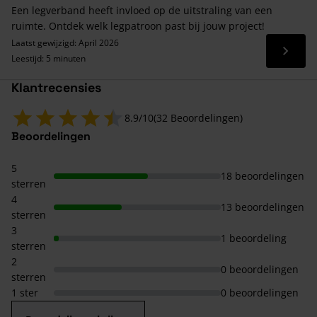
Een legverband heeft invloed op de uitstraling van een
ruimte. Ontdek welk legpatroon past bij jouw project!
Laatst gewijzigd: April 2026
Lees 
Leestijd: 5 minuten
Klantrecensies
8.9/10
(32 Beoordelingen)
Beoordelingen
5
18 beoordelingen
sterren
4
13 beoordelingen
sterren
3
1 beoordeling
sterren
2
0 beoordelingen
sterren
1 ster
0 beoordelingen