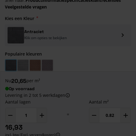
Snel naar:
Productinformatie
Specificaties
Klantrecensies
Veelgestelde vragen
Kies een Kleur
Antraciet
Klik om opties te bekijken
Populaire kleuren
Antraciet
Grijs
Rood
Heide
20,65
Nu
per m²
Op voorraad
Levering in 2 tot 5 werkdagen
Aantal lagen
Aantal m²
=
16,93
incl. btw (Excl. verzendkosten)