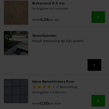
kleurverschillen als gevolg kan hebben.
Brekerzand 0-4 mm
Verkrijgbaar in 2 varianten
Ga naa
4,04
Vanaf
per zak
Opsluitbanden
Houdt bestrating op zijn plaats!
Halve Betonklinkers 8 cm
(1 Beoordeling)
Verkrijgbaar in 4 kleuren
Ga naa
0,50
Vanaf
per stuk