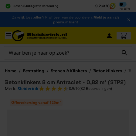
Inclusief b
9,2
uit
10
Boven 2.000 gratis verzending
Incl
BTW
Al 40 jaar dé specialist
Ga naar de inhoud
Zakelijk bestellen? Profiteer van de voordelen!
Meld je aan als
Alles onder één dak
premium klant
Ga naar hoofdinhoud
Home
/
Bestrating
/
Stenen & Klinkers
/
Betonklinkers
/
Bet
Betonklinkers 8 cm Antraciet - 0,82 m² (STP2)
Merk:
Sleiderink
8.9/10
(32 Beoordelingen)
Offertekorting vanaf 125m²