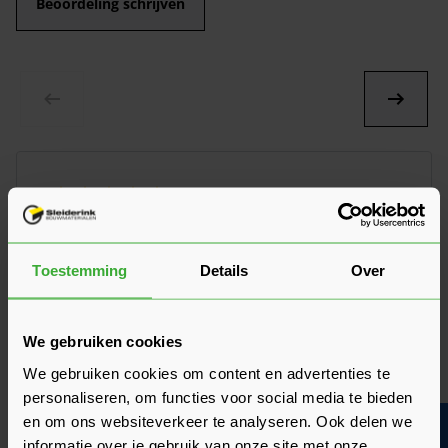
Beoordeling schrijven
10/10
Snelle en goede service!
Door
Jeroen Ridderbos
Een goede prijs kwaliteit verhouding en super
Toestemming
Details
Over
snelle service binnen 2 dagen
We gebruiken cookies
We gebruiken cookies om content en advertenties te
personaliseren, om functies voor social media te bieden
en om ons websiteverkeer te analyseren. Ook delen we
informatie over je gebruik van onze site met onze