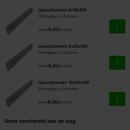
Opsluitbanden 5x15x100
Verkrijgbaar in 2 kleuren
Ga naa
3,40
Vanaf
per stuk
Opsluitbanden 6x20x100
Verkrijgbaar in 2 kleuren
Ga naa
4,40
Vanaf
per stuk
Opsluitbanden 10x20x100
Verkrijgbaar in 2 kleuren
Ga naa
6,90
Vanaf
per stuk
Goed voorbereid aan de slag