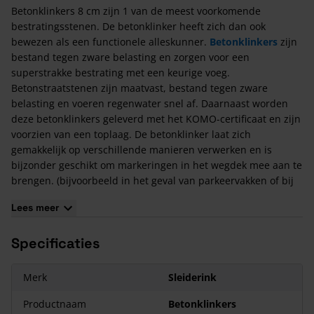
Betonklinkers 8 cm zijn 1 van de meest voorkomende
bestratingsstenen. De betonklinker heeft zich dan ook
bewezen als een functionele alleskunner.
Betonklinkers
zijn
bestand tegen zware belasting en zorgen voor een
superstrakke bestrating met een keurige voeg.
Betonstraatstenen zijn maatvast, bestand tegen zware
belasting en voeren regenwater snel af. Daarnaast worden
deze betonklinkers geleverd met het KOMO-certificaat en zijn
voorzien van een toplaag. De betonklinker laat zich
gemakkelijk op verschillende manieren verwerken en is
bijzonder geschikt om markeringen in het wegdek mee aan te
brengen. (bijvoorbeeld in het geval van parkeervakken of bij
projectbestrating).
Lees meer
Aandachtspunten
Specificaties
Wordt standaard geleverd doormiddel van een klem,
mogelijkheid op een pallet is aanwezig.
De kleur van betonproducten zal na verloop van tijd in meer
Merk
Sleiderink
of mindere mate wat valer worden. Hierdoor zullen eventuele
Productnaam
Betonklinkers
kleurnuances wat naar elkaar toe trekken.