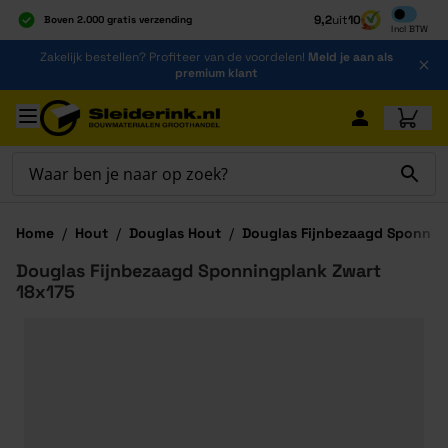
Inclusief b
9,2
uit
10
Boven 2.000 gratis verzending
Incl
BTW
Al 40 jaar dé specialist
Ga naar de inhoud
Zakelijk bestellen? Profiteer van de voordelen!
Meld je aan als
Alles onder één dak
premium klant
Ga naar hoofdinhoud
Home
/
Hout
/
Douglas Hout
/
Douglas Fijnbezaagd Sponnin
Douglas Fijnbezaagd Sponningplank Zwart
18x175