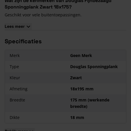
Wat zijn de kenmerken van Douglas Fijnbezaagd
Sponningplank Zwart 18x175?
Geschikt voor vele buitentoepassingen.
Werkende breedte van 175 mm (daadwerkelijke breedte 195
Lees meer
mm).
De bruto kopmaat is 18x195 mm en de netto kopmaat is
Specificaties
18x175 mm.
Rondom zwart gespoten
.
Merk
Geen Merk
Type
Douglas Sponningplank
Kleur
Zwart
Afmeting
18x195 mm
Breedte
175 mm (werkende
breedte)
Dikte
18 mm