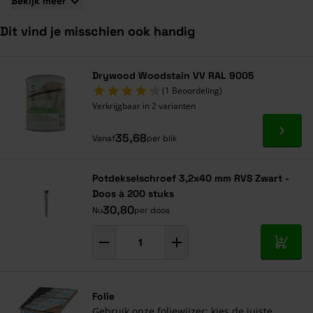
Bekijk meer
Dit vind je misschien ook handig
Navigeren door de elementen van de carrousel is mogelijk met de ta
Druk om carrousel over te slaan
Druk op om naar carrouselnavigatie te gaan
Drywood Woodstain VV RAL 9005
(1 Beoordeling)
Verkrijgbaar in 2 varianten
Ga naa
35,68
Vanaf
per blik
Potdekselschroef 3,2x40 mm RVS Zwart -
Doos à 200 stuks
30,80
Nu
per doos
In mij
Folie
Gebruik onze foliewijzer: kies de juiste