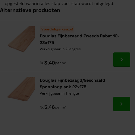
opgesteld waarin alles stap voor stap wordt uitgelegd.
Alternatieve producten
Navigeren door de elementen van de carrousel is mogelijk met de ta
Druk om carrousel over te slaan
Druk op om naar carrouselnavigatie te gaan
Voordelige keuze!
Douglas Fijnbezaagd Zweeds Rabat 10-
23x175
Verkrijgbaar in 2 lengtes
Ga naa
3,40
Nu
per m¹
Douglas Fijnbezaagd/Geschaafd
Sponningplank 22x175
Verkrijgbaar in 1 lengte
Ga naa
5,46
Nu
per m¹