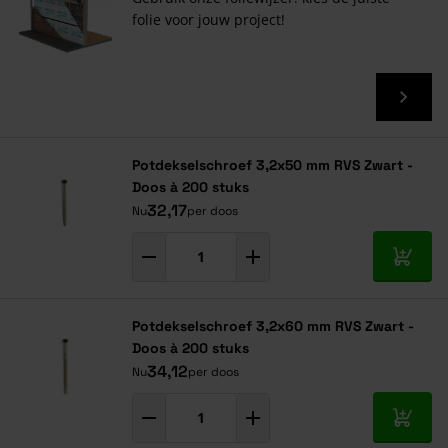
folie voor jouw project!
Potdekselschroef 3,2x50 mm RVS Zwart -
Doos à 200 stuks
32,17
Nu
per doos
In mij
Potdekselschroef 3,2x60 mm RVS Zwart -
Doos à 200 stuks
34,12
Nu
per doos
In mij