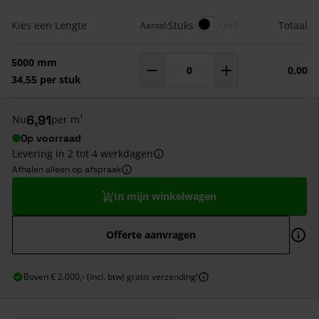
Gegroepeerde productitems
Meters
Kies een Lengte
Stuks
m1
Totaal
Aantal:
5000 mm
0,00
Aantal
m¹
34,55 per stuk
6,91
Nu
per m¹
Op voorraad
Levering in 2 tot 4 werkdagen
Afhalen alleen op afspraak
In mijn winkelwagen
Offerte aanvragen
Boven € 2.000,- (incl. btw) gratis verzending!