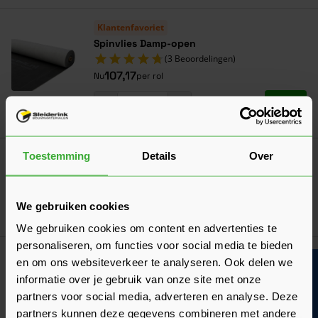
Klantenfavoriet
Spinvlies Damp-open
(3 Beoordelingen)
107,17
Nu
per rol
In mij
Toestemming
Details
Over
Bahco Barracuda handzaag 55 cm
19,36
Nu
per stuk
We gebruiken cookies
In mij
We gebruiken cookies om content en advertenties te
personaliseren, om functies voor social media te bieden
Dé oplossing bij slecht weer!
en om ons websiteverkeer te analyseren. Ook delen we
Bouwvakinfo
Afdekzeil
informatie over je gebruik van onze site met onze
Verkrijgbaar in 7 afmetingen
partners voor social media, adverteren en analyse. Deze
partners kunnen deze gegevens combineren met andere