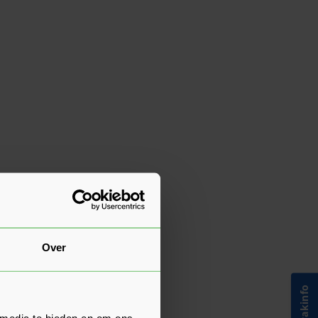
 nu de
agen
n
Over
 media te bieden en om ons