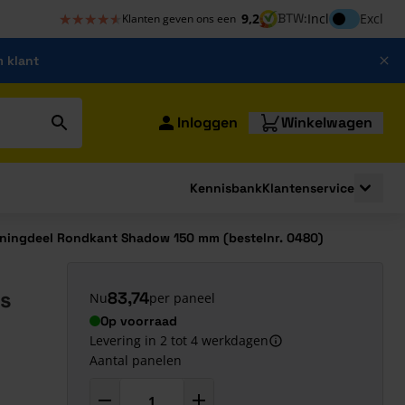
★★★★★
★★★★★
Inclusief bt
9,2
BTW:
Incl
Excl
Klanten geven ons een
m klant
Inloggen
Winkelwagen
Kennisbank
Klantenservice
strating
submenu for Bouwshop
Toggle 
ningdeel Rondkant Shadow 150 mm (bestelnr. 0480)
js
83,74
Nu
per paneel
Op voorraad
Levering in 2 tot 4 werkdagen
Aantal panelen