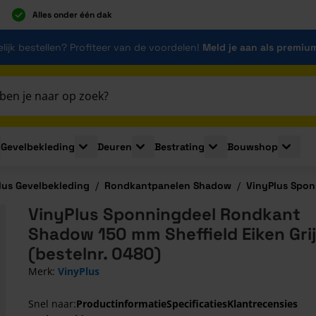
Alles onder één dak
lijk bestellen? Profiteer van de voordelen!
Meld je aan als premiu
Gevelbekleding
Deuren
Bestrating
Bouwshop
for Plaatmaterialen
le submenu for Isolatie
Toggle submenu for Gevelbekleding
Toggle submenu for Deuren
Toggle submenu for Be
Toggle 
lus Gevelbekleding
/
Rondkantpanelen Shadow
/
VinyPlus Spon
VinyPlus Sponningdeel Rondkant
Shadow 150 mm Sheffield Eiken Gri
(bestelnr. 0480)
Merk:
VinyPlus
Snel naar:
Productinformatie
Specificaties
Klantrecensies