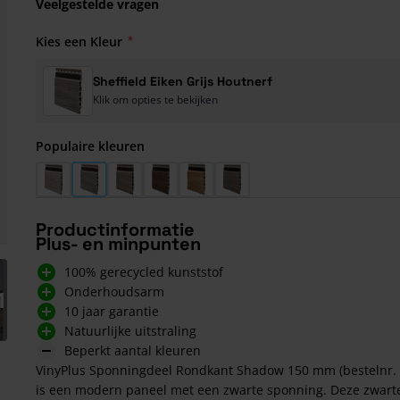
Veelgestelde vragen
Kies een Kleur
Sheffield Eiken Grijs Houtnerf
Klik om opties te bekijken
Populaire kleuren
Sheffield Eiken Wit Houtnerf
Sheffield Eiken Grijs Houtnerf
Vergrijsd Red Cedar Houtnerf
Turners Eiken Bruin Houtnerf
Turners Eiken Houtnerf
Anteak Vergrijsd Houtnerf
Productinformatie
Plus- en minpunten
arger image
100% gerecycled kunststof
Onderhoudsarm
1
10 jaar garantie
Natuurlijke uitstraling
Beperkt aantal kleuren
VinyPlus Sponningdeel Rondkant Shadow 150 mm (bestelnr. 
is een modern paneel met een zwarte sponning. Deze zwart