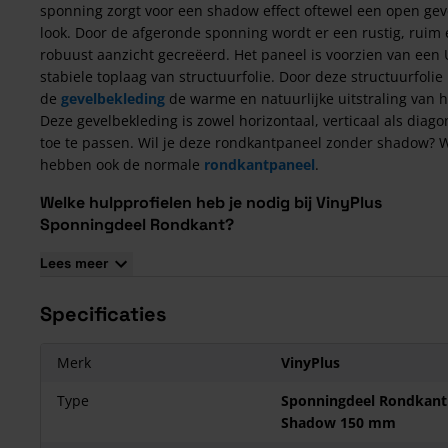
sponning zorgt voor een shadow effect oftewel een open gev
look. Door de afgeronde sponning wordt er een rustig, ruim
robuust aanzicht gecreëerd. Het paneel is voorzien van een 
stabiele toplaag van structuurfolie. Door deze structuurfolie 
de
gevelbekleding
de warme en natuurlijke uitstraling van h
Deze gevelbekleding is zowel horizontaal, verticaal als diago
toe te passen. Wil je deze rondkantpaneel zonder shadow? W
hebben ook de normale
rondkantpaneel
.
Welke hulpprofielen heb je nodig bij VinyPlus
Sponningdeel Rondkant?
Buitenhoekprofiel (0401)
+
Montage Buitenhoekprofiel (04
Lees meer
Eindprofiel (0403)
+
Montage Eindprofiel (0406)
Verbindingsprofiel (0407)
+
Montage Verbindingsprofiel (04
Specificaties
Startprofiel verticale bekleding (0413)
Startprofiel horizontale bekleding (0404)
Merk
VinyPlus
Afwateringsprofiel (0488)
Ventilatieprofiel (0423)
Type
Sponningdeel Rondkant
Ventilatieprofiel op rol (0422), (0427) en (0428)
Shadow 150 mm
Stootvoegverbinding (0485)