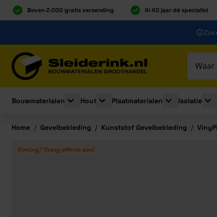
Boven 2.000 gratis verzending
Al 40 jaar dé specialist
Ga naar de inhoud
Zake
Ga naar hoofdinhoud
Bouwmaterialen
Hout
Plaatmaterialen
Isolatie
Toggle submenu for Bouwmaterialen
Toggle submenu for Hout
Toggle submenu 
Togg
Home
/
Gevelbekleding
/
Kunststof Gevelbekleding
/
VinyP
Korting? Vraag offerte aan!