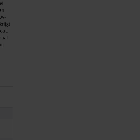
el
 en
UV-
krijgt
out.
naal
ij
02)
08)