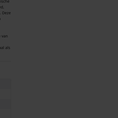
mische
ed,
. Deze
n
e van
al als
dere
aneel?
02)
08)