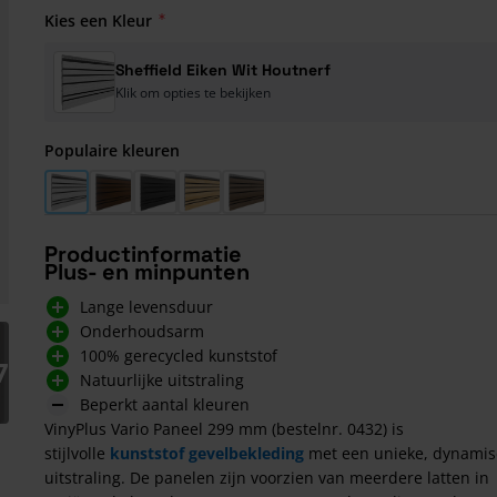
Kies een Kleur
Sheffield Eiken Wit Houtnerf
Klik om opties te bekijken
Populaire kleuren
Sheffield Eiken Wit Houtnerf
Turners Eiken Bruin Houtnerf
Kitami Eiken Houtnerf
Turners Eiken Houtnerf
Vergrijsd Red Cedar Houtnerf
Productinformatie
Plus- en minpunten
Lange levensduur
Onderhoudsarm
arger image
100% gerecycled kunststof
7
Natuurlijke uitstraling
Beperkt aantal kleuren
VinyPlus Vario Paneel 299 mm (bestelnr. 0432) is
stijlvolle
kunststof gevelbekleding
met een unieke, dynami
uitstraling. De panelen zijn voorzien van meerdere latten in