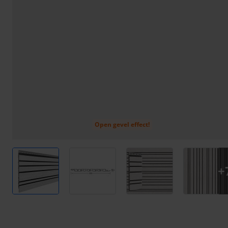
Open gevel effect!
View larger image
View larger image
View larger image
View l
+