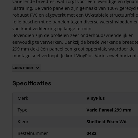
variërende breedtes, wat zorgt voor een levendige en dyna
uistraling. De Vario panelen zijn gemaakt van 100% gerecycl
robuust PVC en afgewerkt met een UV-stabiele structuurfolie
folie beschermt de panelen tegen diverse weersinvloeden e
voorkomt verkleuring op lange termijn.
Bovendien zijn de profielen zeer onderhoudsvriendelijk en
eenvoudig te verwerken. Dankzij de brede werkende breedt
299 mm dekt één paneel een groot oppervlak, waardoor de
montage snel verloopt. Je kunt VinyPlus Vario zowel horizonta
verticaal monteren. Ook combineert dit paneel goed met an
Lees meer
producten uit het
VinyPlus-assortiment
.
Welke hulpprofielen heb je nodig bij VinyPlus Vario P
Specificaties
Buitenhoekprofiel (0401)
+
Montage Buitenhoekprofiel (04
Eindprofiel (0403)
+
Montage Eindprofiel (0406)
Merk
VinyPlus
Verbindingsprofiel (0407)
+
Montage Verbindingsprofiel (04
Type
Vario Paneel 299 mm
Startprofiel verticale bekleding (0413)
Startprofiel horizontale bekleding (0404)
Kleur
Sheffield Eiken Wit
Afwateringsprofiel (0488)
Bestelnummer
0432
Ventilatieprofiel (0423)