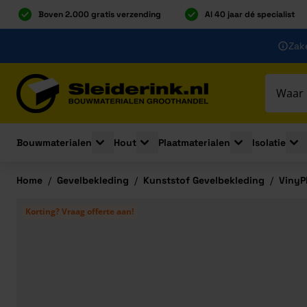
Boven 2.000 gratis verzending
Al 40 jaar dé specialist
Ga naar de inhoud
Zake
Ga naar hoofdinhoud
Bouwmaterialen
Hout
Plaatmaterialen
Isolatie
Toggle submenu for Bouwmaterialen
Toggle submenu for Hout
Toggle submenu 
Togg
Home
/
Gevelbekleding
/
Kunststof Gevelbekleding
/
VinyP
Korting? Vraag offerte aan!