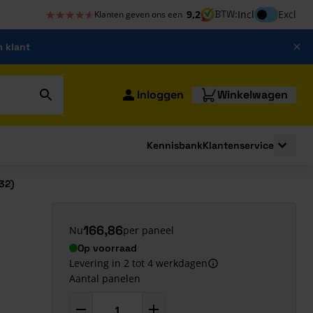
★★★★★
★★★★★
Inclusief bt
9,2
BTW:
Incl
Excl
Klanten geven ons een
m klant
Inloggen
Winkelwagen
Kennisbank
Klantenservice
strating
submenu for Bouwshop
Toggle 
32)
166,86
Nu
per paneel
Op voorraad
Levering in 2 tot 4 werkdagen
Aantal panelen