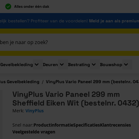
Alles onder één dak
lijk bestellen? Profiteer van de voordelen!
Meld je aan als premiu
Gevelbekleding
Deuren
Bestrating
Bouwshop
for Plaatmaterialen
le submenu for Isolatie
Toggle submenu for Gevelbekleding
Toggle submenu for Deuren
Toggle submenu for Be
Toggle 
lus Gevelbekleding
/
VinyPlus Vario Paneel 299 mm (bestelnr. 04
VinyPlus Vario Paneel 299 mm
Sheffield Eiken Wit (bestelnr. 0432)
Merk:
VinyPlus
Snel naar:
Productinformatie
Specificaties
Klantrecensies
Veelgestelde vragen