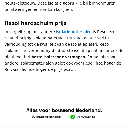
houtskeletbouw. Deze isolatie gebruik je bij binnenmuren,
borstweringen en rondom kozijnen.
Resol hardschuim prijs
In vergelijking met andere
isolatiematerialen
is Resol een
relatief prijzig isolatiemateriaal. Dit staat echter wel in
verhouding tot de kwaliteit van de isolatieplaten. Resol
isolatie is in verhouding de duurste isolatieplaat, maar ook de
plaat met het
beste isolerende vermogen.
En net als voor
andere isolatiematerialen geldt ook voor Resol: hoe hoger de
Rd waarde, hoe hoger de prijs wordt.
Alles voor bouwend Nederland.
Boven 2.000 gratis verzending
Al 40 jaar dé specialist
A
Boven 2.000 gratis verzending
Al 40 jaar dé specialist
A