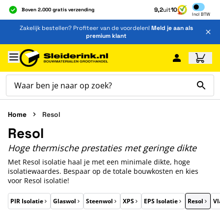
Inclusief b
9,2
uit
10
Boven 2.000 gratis verzending
Incl
BTW
Al 40 jaar dé specialist
Ga naar de inhoud
Zakelijk bestellen? Profiteer van de voordelen!
Meld je aan als
Alles onder één dak
premium klant
Ga naar hoofdinhoud
Home
Resol
Resol
Hoge thermische prestaties met geringe dikte
Met Resol isolatie haal je met een minimale dikte, hoge
isolatiewaardes. Bespaar op de totale bouwkosten en kies
voor Resol isolatie!
Druk om carrousel over te slaan
PIR Isolatie
Glaswol
Steenwol
XPS
EPS Isolatie
Resol
Vl