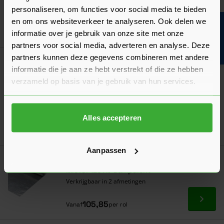
personaliseren, om functies voor social media te bieden
Verkrijgbaar in 2 lengtes
en om ons websiteverkeer te analyseren. Ook delen we
Bouwvakinfo
Ga naa
1,65
Nu
per m¹
informatie over je gebruik van onze site met onze
partners voor social media, adverteren en analyse. Deze
partners kunnen deze gegevens combineren met andere
Gipsplaten
informatie die je aan ze hebt verstrekt of die ze hebben
Te bestellen als brandwerend,
verzameld op basis van je gebruik van hun services.
geluidsisolerend, vochtwerend en
standaard!
Alles accepteren
Aanpassen
Populaire keuze!
Miofol 125 AV Dampdicht
Verkrijgbaar in 2 afmetingen
Ga naa
105,85
Vanaf
per rol