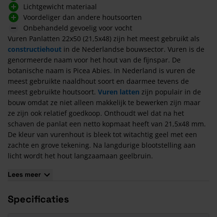
Lichtgewicht materiaal
Voordeliger dan andere houtsoorten
Onbehandeld gevoelig voor vocht
Vuren Panlatten 22x50 (21,5x48) zijn het meest gebruikt als
constructiehout
in de Nederlandse bouwsector. Vuren is de
genormeerde naam voor het hout van de fijnspar. De
botanische naam is Picea Abies. In Nederland is vuren de
meest gebruikte naaldhout soort en daarmee tevens de
meest gebruikte houtsoort.
Vuren latten
zijn populair in de
bouw omdat ze niet alleen makkelijk te bewerken zijn maar
ze zijn ook relatief goedkoop. Onthoudt wel dat na het
schaven de panlat een netto kopmaat heeft van 21,5x48 mm.
De kleur van vurenhout is bleek tot witachtig geel met een
zachte en grove tekening. Na langdurige blootstelling aan
licht wordt het hout langzaamaan geelbruin.
Kenmerken van Vuren Panlatten 22x50 (21,5x48)
Lees meer
Vuren Panlatten
22x50 (ISO) hebben een netto kopmaat van
21,5x48 mm en worden voornamelijk gebruikt voor
Specificaties
constructiewerk in de bouw. Er is geen enkele houtsoort in