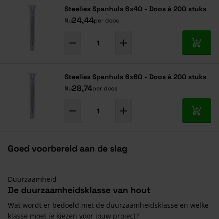
Steelies Spanhuls 6x40 - Doos à 200 stuks
24,44
Nu
per doos
In mij
Steelies Spanhuls 6x60 - Doos à 200 stuks
28,74
Nu
per doos
In mij
Goed voorbereid aan de slag
Duurzaamheid
De duurzaamheidsklasse van hout
Wat wordt er bedoeld met de duurzaamheidsklasse en welke
klasse moet je kiezen voor jouw project?