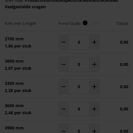
Snel naar:
Productinformatie
Specificaties
Klantrecensies
Veelgestelde vragen
Gegroepeerde productitems
Meters
Kies een Lengte
Stuks
m1
Totaal
Aantal:
2700 mm
0,00
Aantal
m¹
1,86 per stuk
3000 mm
0,00
Aantal
m¹
2,07 per stuk
3300 mm
0,00
Aantal
m¹
2,28 per stuk
3600 mm
0,00
Aantal
m¹
2,48 per stuk
3900 mm
0,00