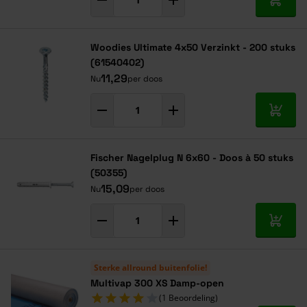
In mij
Woodies Ultimate 4x50 Verzinkt - 200 stuks
(61540402)
11,29
Nu
per doos
In mij
Fischer Nagelplug N 6x60 - Doos à 50 stuks
(50355)
15,09
Nu
per doos
In mij
Sterke allround buitenfolie!
Multivap 300 XS Damp-open
(1 Beoordeling)