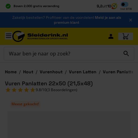
Inclusief b
9,2
uit
10
Boven 2.000 gratis verzending
Incl
BTW
Al 40 jaar dé specialist
Ga naar de inhoud
Zakelijk bestellen? Profiteer van de voordelen!
Meld je aan als
Alles onder één dak
premium klant
Ga naar hoofdinhoud
Home
/
Hout
/
Vurenhout
/
Vuren Latten
/
Vuren Panlatten
Vuren Panlatten 22x50 (21,5x48)
9.8/10
(3 Beoordelingen)
Meest gekocht!