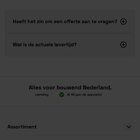
Heeft het zin om een offerte aan te vragen?
Wat is de actuele levertijd?
Alles voor bouwend Nederland.
Boven 2.000 gratis verzending
Al 40 jaar dé specialist
Alles onder éé
Boven 2.000 gratis verzending
Al 40 jaar dé specialist
Alles onder éé
Assortiment