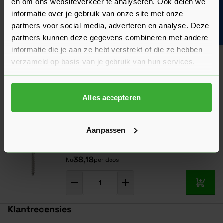
en om ons websiteverkeer te analyseren. Ook delen we
Bouwvakinfo
informatie over je gebruik van onze site met onze
partners voor social media, adverteren en analyse. Deze
In mij
partners kunnen deze gegevens combineren met andere
informatie die je aan ze hebt verstrekt of die ze hebben
Woodies Ultimate 4x60 RVS - 200 stuks
verzameld op basis van je gebruik van hun services.
(61840441)
32,54
Nu
per doos
Alles accepteren
In mij
Aanpassen
Woodies Ultimate 5x50 RVS - 200 stuks
(61850401)
38,18
Nu
per doos
In mij
Klantrecensies