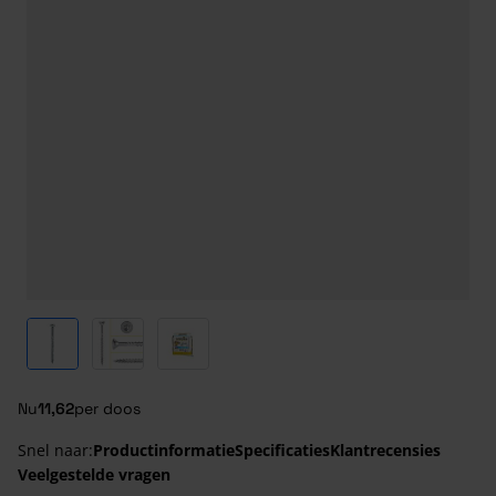
View larger image
View larger image
View larger image
Nu
11,62
per doos
Snel naar:
Productinformatie
Specificaties
Klantrecensies
Veelgestelde vragen