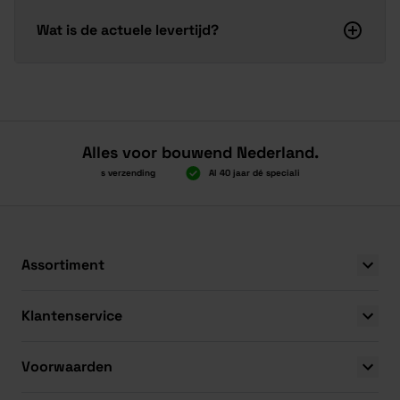
Wat is de actuele levertijd?
Alles voor bouwend Nederland.
Boven 2.000 gratis verzending
Al 40 jaar dé specialist
Alles ond
Boven 2.000 gratis verzending
Al 40 jaar dé specialist
Alles ond
Assortiment
Klantenservice
Voorwaarden