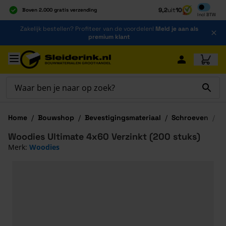
Inclusief b
9,2
uit
10
Boven 2.000 gratis verzending
Incl
BTW
Al 40 jaar dé specialist
Ga naar de inhoud
Zakelijk bestellen? Profiteer van de voordelen!
Meld je aan als
Alles onder één dak
premium klant
Ga naar hoofdinhoud
Home
/
Bouwshop
/
Bevestigingsmateriaal
/
Schroeven
/
W
Woodies Ultimate 4x60 Verzinkt (200 stuks)
Merk:
Woodies