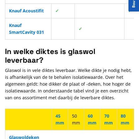
Knauf Acoustifit
✓
✓
Knauf
✓
SmartCavity 031
In welke diktes is glaswol
leverbaar?
Glaswol is in vele diktes leverbaar. Welke dikte je nodig hebt,
is afhankelijk van de te behalen isolatiewaarde. Over het
algemeen geldt: hoe dikker de plaat of -deken, hoe hoger de
isolatiewaarde. In onderstaande tabel vind je een overzicht
van ons assortiment met daarbij de leverbare diktes.
45
50
60
70
80
mm
mm
mm
mm
mm
Glaswoldeken