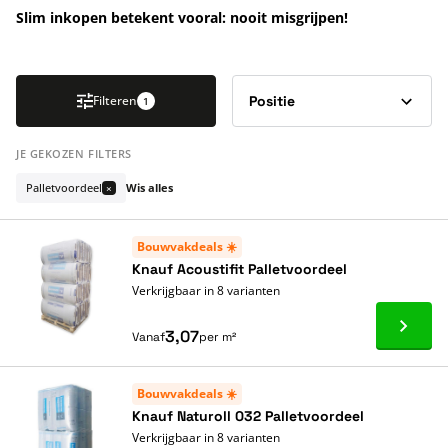
Slim inkopen betekent vooral: nooit misgrijpen!
Druk om carrousel over te slaan
Filteren
1
JE GEKOZEN FILTERS
Palletvoordeel
Wis alles
×
Bouwvakdeals ☀️
Knauf Acoustifit Palletvoordeel
Verkrijgbaar in 8 varianten
Ga naa
3,07
Vanaf
per m²
Bouwvakdeals ☀️
Knauf Naturoll 032 Palletvoordeel
Verkrijgbaar in 8 varianten