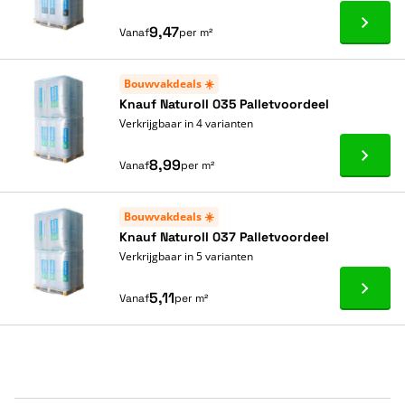
Ga naa
9,47
Vanaf
per m²
Bouwvakdeals ☀️
Knauf Naturoll 035 Palletvoordeel
Verkrijgbaar in 4 varianten
Ga naa
8,99
Vanaf
per m²
Bouwvakdeals ☀️
Knauf Naturoll 037 Palletvoordeel
Verkrijgbaar in 5 varianten
Ga naa
5,11
Vanaf
per m²