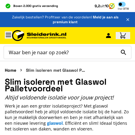
Inclusief b
9,2
uit
10
Boven 2.000 gratis verzending
Incl
BTW
Al 40 jaar dé specialist
Ga naar de inhoud
Zakelijk bestellen? Profiteer van de voordelen!
Meld je aan als
Alles onder één dak
premium klant
Ga naar hoofdinhoud
Home
Slim isoleren met Glaswol Palletvoordeel
Slim isoleren met Glaswol
Palletvoordeel
Altijd voldoende isolatie voor jouw project!
Werk je aan een groter isolatieproject? Met glaswol
palletvoordeel heb je altijd voldoende isolatie bij de hand. Zo
kun je makkelijk doorwerken en ben je niet afhankelijk van
een nieuwe levering
glaswol
. Efficiënt en slim! Ideaal tijdens
het isoleren van daken, wanden en vloeren.